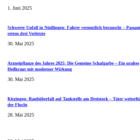
1. Juni 2025
Schwerer Unfall in Nüdlingen: Fahrer vermutlich berauscht – Passan
retten drei Verletzte
30. Mai 2025
Arzneipflanze des Jahres 2025: Die Gemeine Schafgarbe – Ein uraltes
Heilkraut mit moderner Wirkung
30. Mai 2025
Kitzingen: Raubüberfall auf Tankstelle am Dreistock – Täter weiterhi
der Flucht
28. Mai 2025
Museumsfest und UNESCO-Welterbetag in der Oberen Saline am 1. Juni i
Kissingen