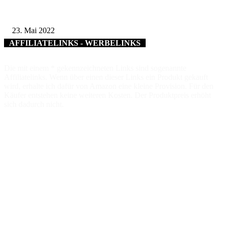
Wertvoller Austausch für kommunale Mandatsträgerinnen aus dem Landkre
Schweinfurt
23. Mai 2022
AFFILIATELINKS - WERBELINKS
Die mit einem * gekennzeichneten Links sind sogenannte
Affiliatelinks. Wenn über einen dieser Links ein Produkt gekauft
wird, erhalte ich dafür von Amazon eine kleine Provision. Für den
Käufer entstehen keine weiteren Kosten. Der Produktpreis erhöht
sich dadurch nicht.