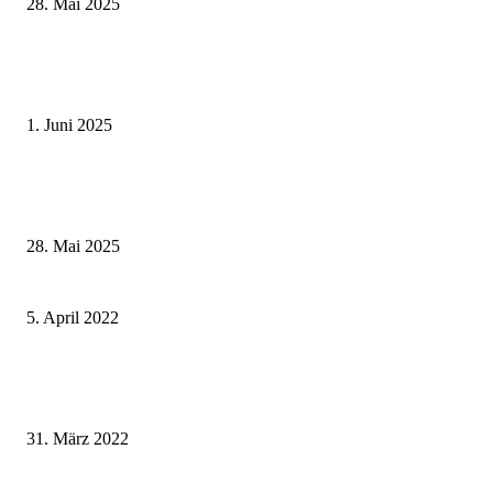
28. Mai 2025
Erlebnisreicher Juni: Spannende Gästeführungen in Stadt und Landkreis
Schweinfurt
1. Juni 2025
Wenn kleine Kicker groß rauskommen – 17. Grundschul-Fußballturnier de
Landkreise in Berkach
28. Mai 2025
Feuerwehrführung neu aufgestellt – gut gerüstet für kommende Aufgaben
5. April 2022
Wahre Helden pflanzen Bäume: Die Stadt Bad Kissingen geht neue Wege b
Baumpatenschaften
31. März 2022