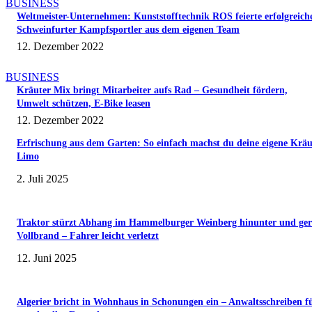
BUSINESS
Weltmeister-Unternehmen: Kunststofftechnik ROS feierte erfolgreich
Schweinfurter Kampfsportler aus dem eigenen Team
12. Dezember 2022
BUSINESS
Kräuter Mix bringt Mitarbeiter aufs Rad – Gesundheit fördern,
Umwelt schützen, E-Bike leasen
12. Dezember 2022
Erfrischung aus dem Garten: So einfach machst du deine eigene Kräu
Limo
2. Juli 2025
Traktor stürzt Abhang im Hammelburger Weinberg hinunter und ger
Vollbrand – Fahrer leicht verletzt
12. Juni 2025
Algerier bricht in Wohnhaus in Schonungen ein – Anwaltsschreiben f