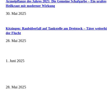
Arzneipflanze des Jahres 2025: Die Gemeine Schafgarbe – Ein uraltes
Heilkraut mit moderner Wirkung
30. Mai 2025
Kitzingen: Raubüberfall auf Tankstelle am Dreistock – Täter weiterhi
der Flucht
28. Mai 2025
Erlebnisreicher Juni: Spannende Gästeführungen in Stadt und Landkreis
Schweinfurt
1. Juni 2025
Wenn kleine Kicker groß rauskommen – 17. Grundschul-Fußballturnier de
Landkreise in Berkach
28. Mai 2025
Zeitreise am Main: Großer Mittelaltermarkt an der Leonhard-Frank-Prom
in Würzburg