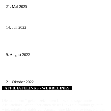
21. Mai 2025
Eine Kiste voller Handwerk – Die kreative Art, über Handwerksberufe zu
informieren!
14. Juli 2022
Altes Handwerkerhaus und Innere Pleich – Ausstellungseröffnung der
Geschichtswerkstatt
9. August 2022
„Mensch inklusive“: Manuel Neues hat im Kreisbauhof einen erfüllenden 
gefunden
21. Oktober 2022
AFFILIATELINKS - WERBELINKS
Die mit einem * gekennzeichneten Links sind sogenannte
Affiliatelinks. Wenn über einen dieser Links ein Produkt gekauft
wird, erhalte ich dafür von Amazon eine kleine Provision. Für den