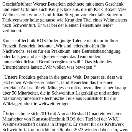
Geschäftsführer Werner Beuerlein zeichnete mit einem Geschenk
und einer Urkunde auch Kelly Kloos aus, die im Kick-Boxen Vize-
Weltmeisterin wurde. Und Julian Strygun von ebenfalls Superior
Türkiyemspor holte genauso wie Krug den Titel eines Weltmeisters
nach Schweinfurt. Er war bei der kleinen Feierstunde leider
verhindert.
Kunststofftechnik ROS fördert junge Talente nicht nur in Ihrer
Freizeit. Beuerlein betonte: „Wir sind jederzeit offen für
Nachwuchs, sei es für ein Praktikum, eine Betriebsbesichtigung
oder falls jemand als Quereinsteiger das Team in den
unterschiedlichsten Berufen ergänzen will.“ Das Motto des
Unternehmens lautet: „Wir wollen was bewegen!“
„Unsere Produkte gehen in die ganze Welt. Da passt es, dass wir
jetzt einen Weltmeister haben“, fand Beuerlein das für einen
perfekten Anlass für ein Mittagessen mit nahezu allen seiner knapp
über 50 Mitarbeiter, die in Schweinfurt Lagerkäfige und andere
rotationssymmetrische technische Teile aus Kunststoff für die
Wälzlagerindustrie weltweit fertigen.
Übrigens holte sich 2019 mit Ahmad Reshad Omari ein weiterer
Mitarbeiter von Kunststofftechnik ROS den Titel bei der WKU
Weltmeisterschaft damals in Bregenz. Er startet für das Kraftwerk
Schweinfurt. Und möchte im Oktober 2023 wieder dabei sein, wenn