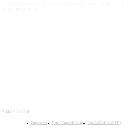
Käufer entstehen keine weiteren Kosten. Der Produktpreis erhöht
sich dadurch nicht.
© Mainrhoen24.de
Impressum
Datenschutzerklärung
Cookie-Richtlinie (EU)