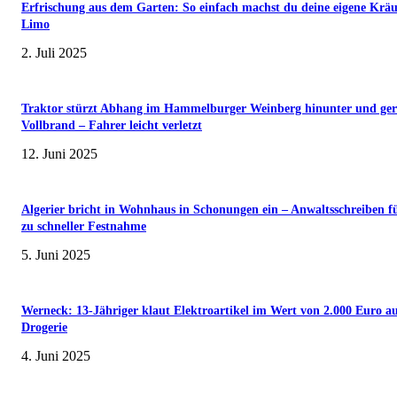
Erfrischung aus dem Garten: So einfach machst du deine eigene Kräu
Limo
2. Juli 2025
Traktor stürzt Abhang im Hammelburger Weinberg hinunter und ger
Vollbrand – Fahrer leicht verletzt
12. Juni 2025
Algerier bricht in Wohnhaus in Schonungen ein – Anwaltsschreiben f
zu schneller Festnahme
5. Juni 2025
Werneck: 13-Jähriger klaut Elektroartikel im Wert von 2.000 Euro a
Drogerie
4. Juni 2025