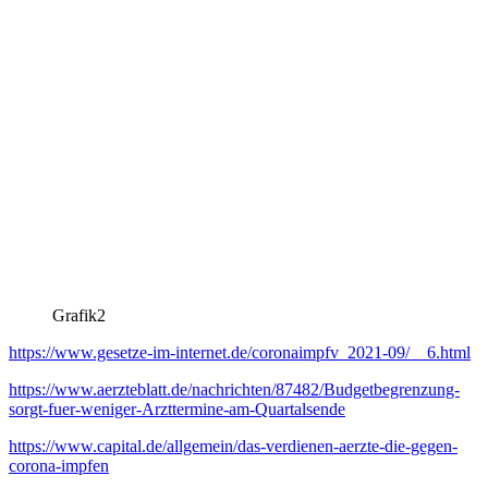
Grafik2
https://www.gesetze-im-internet.de/coronaimpfv_2021-09/__6.html
https://www.aerzteblatt.de/nachrichten/87482/Budgetbegrenzung-
sorgt-fuer-weniger-Arzttermine-am-Quartalsende
https://www.capital.de/allgemein/das-verdienen-aerzte-die-gegen-
corona-impfen