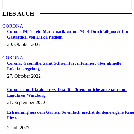
LIES AUCH
CORONA
Corona Teil 5 – ein Mathematiktest mit 70 % Durchfallquote? Ein
Gastartikel von Dirk Friedlein
29. Oktober 2022
CORONA
Corona: Gesundheitsamt Schweinfurt informiert über aktuelle
Isolationsregelung
27. Oktober 2022
Corona- und Ukrainekrise: Fest für Ehrenamtliche aus Stadt und
Landkreis Würzburg
21. September 2022
Erfrischung aus dem Garten: So einfach machst du deine eigene Kräu
Limo
2. Juli 2025