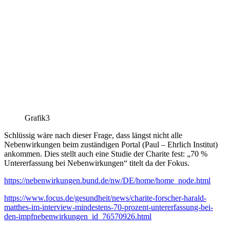
Grafik3
Schlüssig wäre nach dieser Frage, dass längst nicht alle
Nebenwirkungen beim zuständigen Portal (Paul – Ehrlich Institut)
ankommen. Dies stellt auch eine Studie der Charite fest: „70 %
Untererfassung bei Nebenwirkungen“ titelt da der Fokus.
https://nebenwirkungen.bund.de/nw/DE/home/home_node.html
https://www.focus.de/gesundheit/news/charite-forscher-harald-
matthes-im-interview-mindestens-70-prozent-untererfassung-bei-
den-impfnebenwirkungen_id_76570926.html