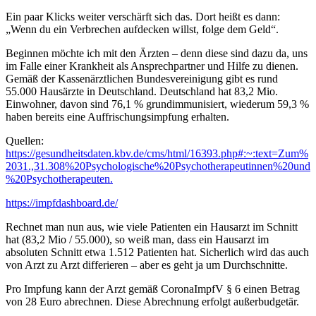
Ein paar Klicks weiter verschärft sich das. Dort heißt es dann:
„Wenn du ein Verbrechen aufdecken willst, folge dem Geld“.
Beginnen möchte ich mit den Ärzten – denn diese sind dazu da, uns
im Falle einer Krankheit als Ansprechpartner und Hilfe zu dienen.
Gemäß der Kassenärztlichen Bundesvereinigung gibt es rund
55.000 Hausärzte in Deutschland. Deutschland hat 83,2 Mio.
Einwohner, davon sind 76,1 % grundimmunisiert, wiederum 59,3 %
haben bereits eine Auffrischungsimpfung erhalten.
Quellen:
https://gesundheitsdaten.kbv.de/cms/html/16393.php#:~:text=Zum%
2031.,31.308%20Psychologische%20Psychotherapeutinnen%20und
%20Psychotherapeuten.
https://impfdashboard.de/
Rechnet man nun aus, wie viele Patienten ein Hausarzt im Schnitt
hat (83,2 Mio / 55.000), so weiß man, dass ein Hausarzt im
absoluten Schnitt etwa 1.512 Patienten hat. Sicherlich wird das auch
von Arzt zu Arzt differieren – aber es geht ja um Durchschnitte.
Pro Impfung kann der Arzt gemäß CoronaImpfV § 6 einen Betrag
von 28 Euro abrechnen. Diese Abrechnung erfolgt außerbudgetär.