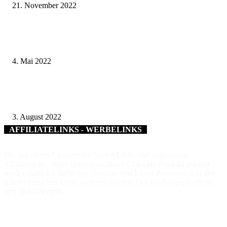
21. November 2022
Noch keinen Plan für die Sommerferien? Bewerbungszeitraum für
Jobentdecker-Projekt verlängert
4. Mai 2022
Ordensangelegenheiten – Bayerische Staatsmedaille für soziale Verdienste 
Gitta Biedermann
3. August 2022
AFFILIATELINKS - WERBELINKS
Die mit einem * gekennzeichneten Links sind sogenannte
Affiliatelinks. Wenn über einen dieser Links ein Produkt gekauft
wird, erhalte ich dafür von Amazon eine kleine Provision. Für den
Käufer entstehen keine weiteren Kosten. Der Produktpreis erhöht
sich dadurch nicht.