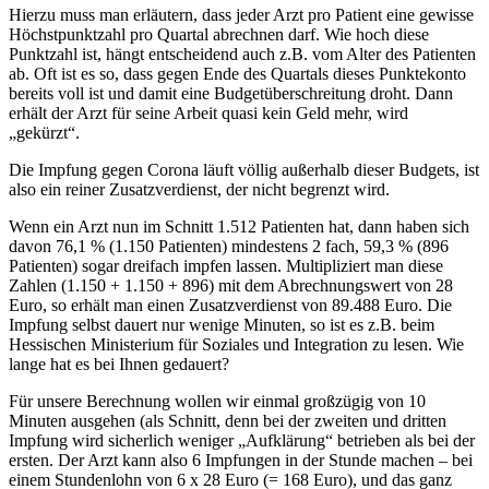
Hierzu muss man erläutern, dass jeder Arzt pro Patient eine gewisse
Höchstpunktzahl pro Quartal abrechnen darf. Wie hoch diese
Punktzahl ist, hängt entscheidend auch z.B. vom Alter des Patienten
ab. Oft ist es so, dass gegen Ende des Quartals dieses Punktekonto
bereits voll ist und damit eine Budgetüberschreitung droht. Dann
erhält der Arzt für seine Arbeit quasi kein Geld mehr, wird
„gekürzt“.
Die Impfung gegen Corona läuft völlig außerhalb dieser Budgets, ist
also ein reiner Zusatzverdienst, der nicht begrenzt wird.
Wenn ein Arzt nun im Schnitt 1.512 Patienten hat, dann haben sich
davon 76,1 % (1.150 Patienten) mindestens 2 fach, 59,3 % (896
Patienten) sogar dreifach impfen lassen. Multipliziert man diese
Zahlen (1.150 + 1.150 + 896) mit dem Abrechnungswert von 28
Euro, so erhält man einen Zusatzverdienst von 89.488 Euro. Die
Impfung selbst dauert nur wenige Minuten, so ist es z.B. beim
Hessischen Ministerium für Soziales und Integration zu lesen. Wie
lange hat es bei Ihnen gedauert?
Für unsere Berechnung wollen wir einmal großzügig von 10
Minuten ausgehen (als Schnitt, denn bei der zweiten und dritten
Impfung wird sicherlich weniger „Aufklärung“ betrieben als bei der
ersten. Der Arzt kann also 6 Impfungen in der Stunde machen – bei
einem Stundenlohn von 6 x 28 Euro (= 168 Euro), und das ganz