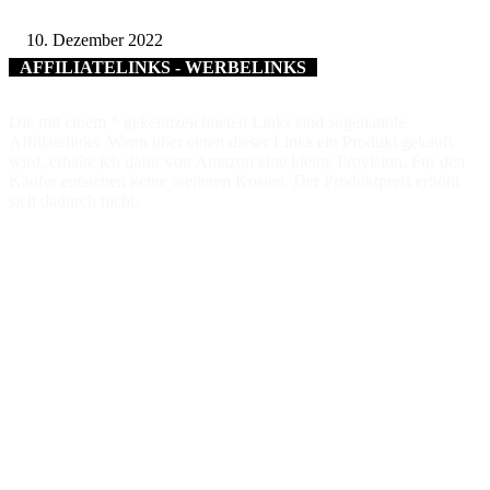
Rathaus verabschiedet
10. Dezember 2022
AFFILIATELINKS - WERBELINKS
Die mit einem * gekennzeichneten Links sind sogenannte
Affiliatelinks. Wenn über einen dieser Links ein Produkt gekauft
wird, erhalte ich dafür von Amazon eine kleine Provision. Für den
Käufer entstehen keine weiteren Kosten. Der Produktpreis erhöht
sich dadurch nicht.