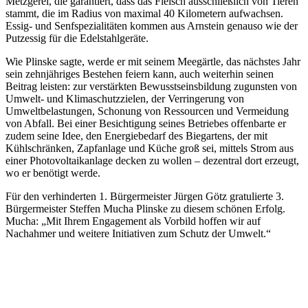
Metzgerei, die garantiert, dass das Fleisch ausschließlich von Tieren
stammt, die im Radius von maximal 40 Kilometern aufwachsen.
Essig- und Senfspezialitäten kommen aus Arnstein genauso wie der
Putzessig für die Edelstahlgeräte.
Wie Plinske sagte, werde er mit seinem Meegärtle, das nächstes Jahr
sein zehnjähriges Bestehen feiern kann, auch weiterhin seinen
Beitrag leisten: zur verstärkten Bewusstseinsbildung zugunsten von
Umwelt- und Klimaschutzzielen, der Verringerung von
Umweltbelastungen, Schonung von Ressourcen und Vermeidung
von Abfall. Bei einer Besichtigung seines Betriebes offenbarte er
zudem seine Idee, den Energiebedarf des Biegartens, der mit
Kühlschränken, Zapfanlage und Küche groß sei, mittels Strom aus
einer Photovoltaikanlage decken zu wollen – dezentral dort erzeugt,
wo er benötigt werde.
Für den verhinderten 1. Bürgermeister Jürgen Götz gratulierte 3.
Bürgermeister Steffen Mucha Plinske zu diesem schönen Erfolg.
Mucha: „Mit Ihrem Engagement als Vorbild hoffen wir auf
Nachahmer und weitere Initiativen zum Schutz der Umwelt.“