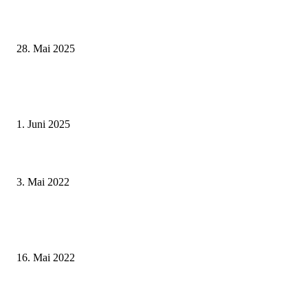
Museumsfest und UNESCO-Welterbetag in der Oberen Saline am 1. Juni i
Kissingen
28. Mai 2025
Erlebnisreicher Juni: Spannende Gästeführungen in Stadt und Landkreis
Schweinfurt
1. Juni 2025
STADTRADELN 2022 in Schweinfurt – Ab 9. Mai können Interessierte b
Wettbewerb für mehr Klimaschutz antreten
3. Mai 2022
Archäologische Ausgrabungen am geplanten Bauplatz der neuen Förderschu
Gaukönigshofen
16. Mai 2022
Nach 44 Jahren in den wohlverdienten Ruhestand – Sigrid Herder wurde i