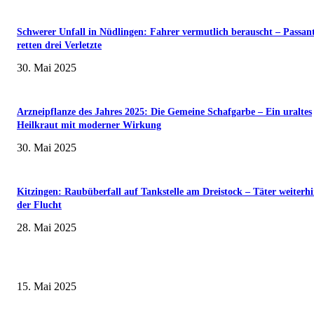
Schwerer Unfall in Nüdlingen: Fahrer vermutlich berauscht – Passan
retten drei Verletzte
30. Mai 2025
Arzneipflanze des Jahres 2025: Die Gemeine Schafgarbe – Ein uraltes
Heilkraut mit moderner Wirkung
30. Mai 2025
Kitzingen: Raubüberfall auf Tankstelle am Dreistock – Täter weiterhi
der Flucht
28. Mai 2025
Sonderausstellung und Führungen am Internationalen Museumstag im Mu
Obere Saline Bad Kissingen
15. Mai 2025