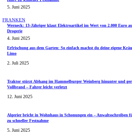
5. Juni 2025
FRANKEN
Werneck: 13-Jähriger klaut Elektroartikel im Wert von 2.000 Euro a
Drogerie
4. Juni 2025
Erfrischung aus dem Garten: So einfach machst du deine eigene Kräu
Limo
2. Juli 2025
Traktor stürzt Abhang im Hammelburger Weinberg hinunter und ger
Vollbrand – Fahrer leicht verletzt
12. Juni 2025
Algerier bricht in Wohnhaus in Schonungen ein – Anwaltsschreiben f
zu schneller Festnahme
5. Juni 2025