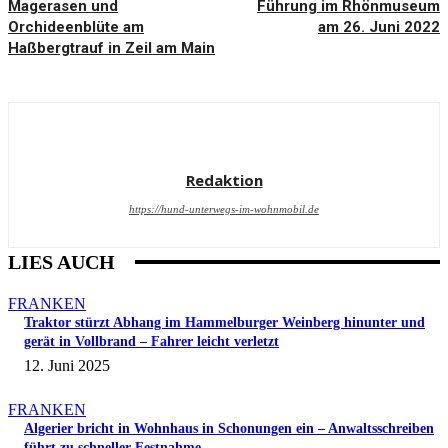
Magerasen und
Führung im Rhönmuseum
Orchideenblüte am
am 26. Juni 2022
Haßbergtrauf in Zeil am Main
Redaktion
https://hund-unterwegs-im-wohnmobil.de
LIES AUCH
FRANKEN
Traktor stürzt Abhang im Hammelburger Weinberg hinunter und
gerät in Vollbrand – Fahrer leicht verletzt
12. Juni 2025
FRANKEN
Algerier bricht in Wohnhaus in Schonungen ein – Anwaltsschreiben
führt zu schneller Festnahme