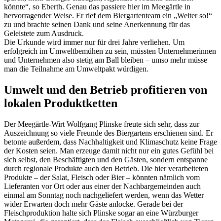
könnte“, so Eberth. Genau das passiere hier im Meegärtle in
hervorragender Weise. Er rief dem Biergartenteam ein „Weiter so!“
zu und brachte seinen Dank und seine Anerkennung für das
Geleistete zum Ausdruck.
Die Urkunde wird immer nur für drei Jahre verliehen. Um
erfolgreich im Umweltbemühen zu sein, müssten Unternehmerinnen
und Unternehmen also stetig am Ball bleiben – umso mehr müsse
man die Teilnahme am Umweltpakt würdigen.
Umwelt und den Betrieb profitieren von
lokalen Produktketten
Der Meegärtle-Wirt Wolfgang Plinske freute sich sehr, dass zur
Auszeichnung so viele Freunde des Biergartens erschienen sind. Er
betonte außerdem, dass Nachhaltigkeit und Klimaschutz keine Frage
der Kosten seien. Man erzeuge damit nicht nur ein gutes Gefühl bei
sich selbst, den Beschäftigten und den Gästen, sondern entspanne
durch regionale Produkte auch den Betrieb. Die hier verarbeiteten
Produkte – der Salat, Fleisch oder Bier – könnten nämlich vom
Lieferanten vor Ort oder aus einer der Nachbargemeinden auch
einmal am Sonntag noch nachgeliefert werden, wenn das Wetter
wider Erwarten doch mehr Gäste anlocke. Gerade bei der
Fleischproduktion halte sich Plinske sogar an eine Würzburger