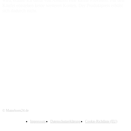
wird, erhalte ich dafür von Amazon eine kleine Provision. Für den
Käufer entstehen keine weiteren Kosten. Der Produktpreis erhöht
sich dadurch nicht.
© Mainrhoen24.de
Impressum
Datenschutzerklärung
Cookie-Richtlinie (EU)