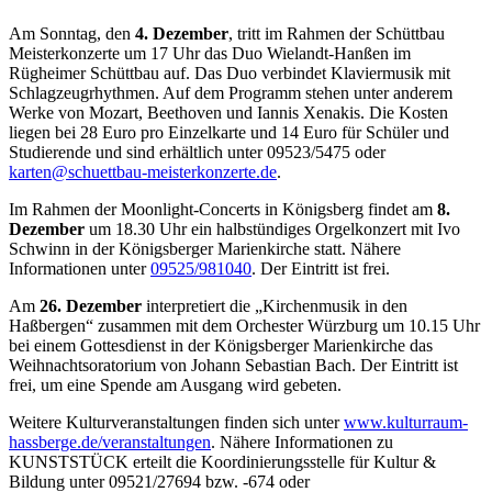
Am Sonntag, den
4. Dezember
, tritt im Rahmen der Schüttbau
Meisterkonzerte um 17 Uhr das Duo Wielandt-Hanßen im
Rügheimer Schüttbau auf. Das Duo verbindet Klaviermusik mit
Schlagzeugrhythmen. Auf dem Programm stehen unter anderem
Werke von Mozart, Beethoven und Iannis Xenakis. Die Kosten
liegen bei 28 Euro pro Einzelkarte und 14 Euro für Schüler und
Studierende und sind erhältlich unter 09523/5475 oder
karten@schuettbau-meisterkonzerte.de
.
Im Rahmen der Moonlight-Concerts in Königsberg findet am
8.
Dezember
um 18.30 Uhr ein halbstündiges Orgelkonzert mit Ivo
Schwinn in der Königsberger Marienkirche statt. Nähere
Informationen unter
09525/981040
. Der Eintritt ist frei.
Am
26. Dezember
interpretiert die „Kirchenmusik in den
Haßbergen“ zusammen mit dem Orchester Würzburg um 10.15 Uhr
bei einem Gottesdienst in der Königsberger Marienkirche das
Weihnachtsoratorium von Johann Sebastian Bach. Der Eintritt ist
frei, um eine Spende am Ausgang wird gebeten.
Weitere Kulturveranstaltungen finden sich unter
www.kulturraum-
hassberge.de/veranstaltungen
. Nähere Informationen zu
KUNSTSTÜCK erteilt die Koordinierungsstelle für Kultur &
Bildung unter 09521/27694 bzw. -674 oder