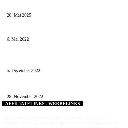
Wenn kleine Kicker groß rauskommen – 17. Grundschul-Fußballturnier de
Landkreise in Berkach
28. Mai 2025
Ausnahme für Blumenverkaufsstellen – Auch am Muttertag können Blume
verkauft werden
6. Mai 2022
Gewinnübergabe passend zum 5. Dezember, dem Internationalen Tag des
Ehrenamtes
5. Dezember 2022
Positive Resonanz des Bürgersprechtags mit Landrätin Tamara Bischof
28. November 2022
AFFILIATELINKS - WERBELINKS
Die mit einem * gekennzeichneten Links sind sogenannte
Affiliatelinks. Wenn über einen dieser Links ein Produkt gekauft