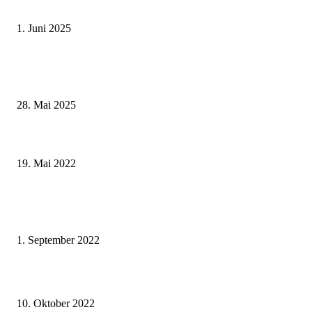
Schweinfurt
1. Juni 2025
Wenn kleine Kicker groß rauskommen – 17. Grundschul-Fußballturnier de
Landkreise in Berkach
28. Mai 2025
Aktiv gegen Herzinfarkt: Aktionstag der GesundheitsregionPlus für Stadt 
Landkreis Schweinfurt am 1. Juni in Werneck
19. Mai 2022
Ausbildungsstart am Landratsamt Schweinfurt – Duales Studium „Diplom
Verwaltungsinformatiker/-in“ in diesem Jahr zum ersten Mal angeboten
1. September 2022
Förderverein spendet Fitnessgeräte an die Klinik Kitzinger Land
10. Oktober 2022