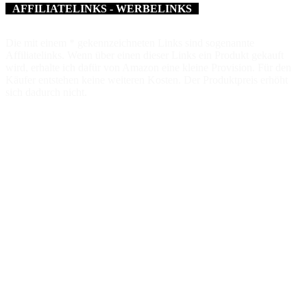
AFFILIATELINKS - WERBELINKS
Die mit einem * gekennzeichneten Links sind sogenannte
Affiliatelinks. Wenn über einen dieser Links ein Produkt gekauft
wird, erhalte ich dafür von Amazon eine kleine Provision. Für den
Käufer entstehen keine weiteren Kosten. Der Produktpreis erhöht
sich dadurch nicht.