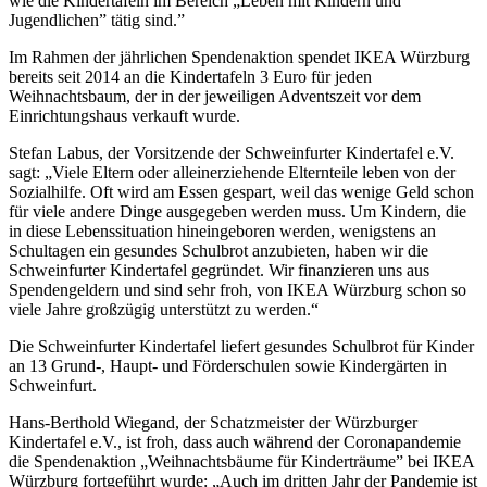
wie die Kindertafeln im Bereich „Leben mit Kindern und
Jugendlichen” tätig sind.”
Im Rahmen der jährlichen Spendenaktion spendet IKEA Würzburg
bereits seit 2014 an die Kindertafeln 3 Euro für jeden
Weihnachtsbaum, der in der jeweiligen Adventszeit vor dem
Einrichtungshaus verkauft wurde.
Stefan Labus, der Vorsitzende der Schweinfurter Kindertafel e.V.
sagt: „Viele Eltern oder alleinerziehende Elternteile leben von der
Sozialhilfe. Oft wird am Essen gespart, weil das wenige Geld schon
für viele andere Dinge ausgegeben werden muss. Um Kindern, die
in diese Lebenssituation hineingeboren werden, wenigstens an
Schultagen ein gesundes Schulbrot anzubieten, haben wir die
Schweinfurter Kindertafel gegründet. Wir finanzieren uns aus
Spendengeldern und sind sehr froh, von IKEA Würzburg schon so
viele Jahre großzügig unterstützt zu werden.“
Die Schweinfurter Kindertafel liefert gesundes Schulbrot für Kinder
an 13 Grund-, Haupt- und Förderschulen sowie Kindergärten in
Schweinfurt.
Hans-Berthold Wiegand, der Schatzmeister der Würzburger
Kindertafel e.V., ist froh, dass auch während der Coronapandemie
die Spendenaktion „Weihnachtsbäume für Kinderträume” bei IKEA
Würzburg fortgeführt wurde: „Auch im dritten Jahr der Pandemie ist