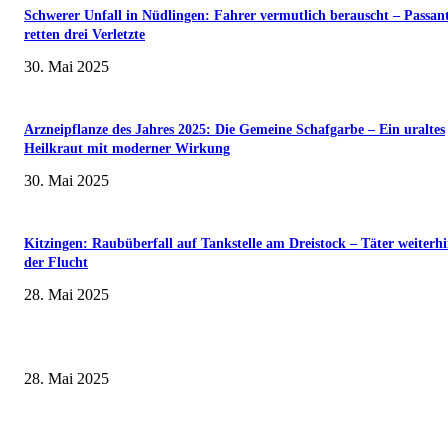
Schwerer Unfall in Nüdlingen: Fahrer vermutlich berauscht – Passan
retten drei Verletzte
30. Mai 2025
Arzneipflanze des Jahres 2025: Die Gemeine Schafgarbe – Ein uraltes
Heilkraut mit moderner Wirkung
30. Mai 2025
Kitzingen: Raubüberfall auf Tankstelle am Dreistock – Täter weiterhi
der Flucht
28. Mai 2025
Museumsfest und UNESCO-Welterbetag in der Oberen Saline am 1. Juni i
Kissingen
28. Mai 2025
Erlebnisreicher Juni: Spannende Gästeführungen in Stadt und Landkreis