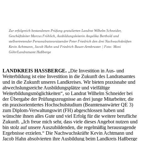
Zur erfolgreich bestandenen Prüfung gratulierten Landrat Wilhelm Schneider,
Geschäftsleiter Marcus Fröhlich, Ausbildungsleiterin Angelika Berthold und
stellvertretender Personalratsvorsitzender Peter Friedrich den drei Nachwuchskräften
Kevin Achtmann, Jacob Hahn und Friedrich Bauer-Armbruster. | Foto: Moni
Göhr/Landratsamt Haßberge
LANDKREIS HASSBERGE.
„Die Investition in Aus- und
Weiterbildung ist eine Investition in die Zukunft des Landratsamtes
und in die Zukunft unseres Landkreises. Wir bieten praxisnahe und
abwechslungsreiche Ausbildungsplätze und vielfältige
Weiterbildungsmöglichkeiten“, so Landrat Wilhelm Schneider bei
der Übergabe der Prüfungszeugnisse an drei junge
Mitarbeiter,
die
ein praxisorientiertes Hochschulstudium (Beamtenanwärter QE 3)
zum Diplom-Verwaltungswirt (FH) abgeschlossen haben und
wünschte ihnen alles Gute und viel Erfolg für die weitere berufliche
Zukunft. „Ich freue mich sehr, dass viele dieses Angebot nutzen und
bin stolz auf unsere Auszubildenden, die regelmäßig herausragende
Ergebnisse erzielen.“
Die Nachwuchskräfte Kevin Achtmann und
Jacob Hahn absolvierten ihre Ausbildung beim Landkreis Haßberge