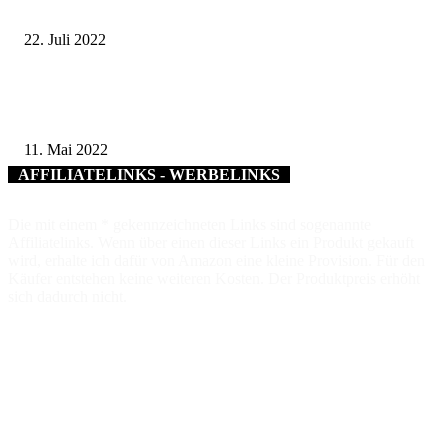
der erwachsenen Schulweghelferinnen und Schulweghelfer
22. Juli 2022
Ausstellung „Dein Haus 4.0“ und Vortrag im BIZ über Technische
Assistenzsysteme
11. Mai 2022
AFFILIATELINKS - WERBELINKS
Die mit einem * gekennzeichneten Links sind sogenannte
Affiliatelinks. Wenn über einen dieser Links ein Produkt gekauft
wird, erhalte ich dafür von Amazon eine kleine Provision. Für den
Käufer entstehen keine weiteren Kosten. Der Produktpreis erhöht
sich dadurch nicht.