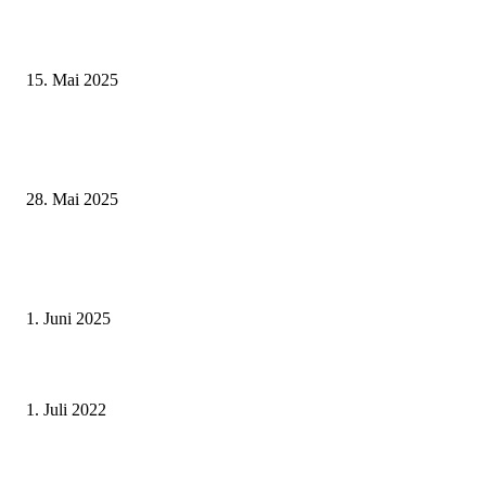
Sonderausstellung und Führungen am Internationalen Museumstag im Mu
Obere Saline Bad Kissingen
15. Mai 2025
Museumsfest und UNESCO-Welterbetag in der Oberen Saline am 1. Juni i
Kissingen
28. Mai 2025
Erlebnisreicher Juni: Spannende Gästeführungen in Stadt und Landkreis
Schweinfurt
1. Juni 2025
Sie tragen gelbe Westen und viel Verantwortung: Neue Einsatzleiter für de
Rettungsdienst in Stadt und Landkreis Würzburg
1. Juli 2022
Landrat und Verkehrswacht Schweinfurt danken für langjähriges Engagem