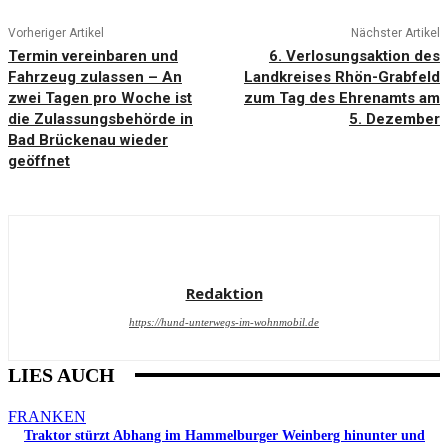
Vorheriger Artikel
Nächster Artikel
Termin vereinbaren und
6. Verlosungsaktion des
Fahrzeug zulassen – An
Landkreises Rhön-Grabfeld
zwei Tagen pro Woche ist
zum Tag des Ehrenamts am
die Zulassungsbehörde in
5. Dezember
Bad Brückenau wieder
geöffnet
Redaktion
https://hund-unterwegs-im-wohnmobil.de
LIES AUCH
FRANKEN
Traktor stürzt Abhang im Hammelburger Weinberg hinunter und