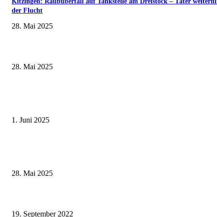
Kitzingen: Raubüberfall auf Tankstelle am Dreistock – Täter weiterhi
der Flucht
28. Mai 2025
Museumsfest und UNESCO-Welterbetag in der Oberen Saline am 1. Juni i
Kissingen
28. Mai 2025
Erlebnisreicher Juni: Spannende Gästeführungen in Stadt und Landkreis
Schweinfurt
1. Juni 2025
Wenn kleine Kicker groß rauskommen – 17. Grundschul-Fußballturnier de
Landkreise in Berkach
28. Mai 2025
Langeweile im Museum? – Nicht mit Emil! – Heimatforscher auf spannen
Entdeckungstour durch die Museen im Landkreis Haßberge
19. September 2022