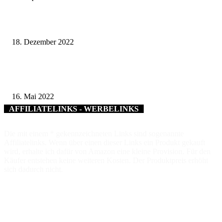
Süße Unterstützung – Ottmar Troll kreierte „Wir sind Welterbe“-Praline
18. Dezember 2022
„Kidical Mass“ – Codierung von Fahrrädern durch Polizeiinspektion am
Sonntag ein großer Erfolg
16. Mai 2022
AFFILIATELINKS - WERBELINKS
Die mit einem * gekennzeichneten Links sind sogenannte
Affiliatelinks. Wenn über einen dieser Links ein Produkt gekauft
wird, erhalte ich dafür von Amazon eine kleine Provision. Für den
Käufer entstehen keine weiteren Kosten. Der Produktpreis erhöht
sich dadurch nicht.