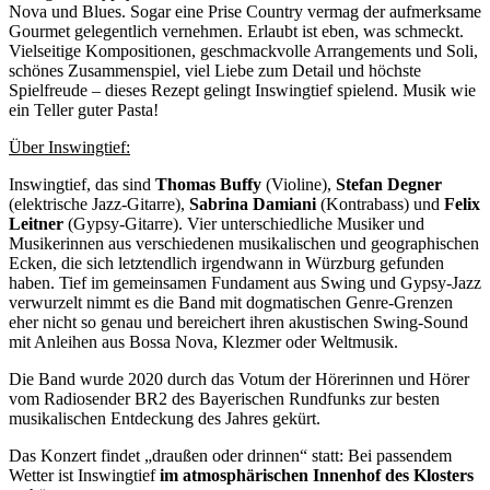
Nova und Blues. Sogar eine Prise Country vermag der aufmerksame
Gourmet gelegentlich vernehmen. Erlaubt ist eben, was schmeckt.
Vielseitige Kompositionen, geschmackvolle Arrangements und Soli,
schönes Zusammenspiel, viel Liebe zum Detail und höchste
Spielfreude – dieses Rezept gelingt Inswingtief spielend. Musik wie
ein Teller guter Pasta!
Über Inswingtief:
Inswingtief, das sind
Thomas Buffy
(Violine),
Stefan Degner
(elektrische Jazz-Gitarre),
Sabrina Damiani
(Kontrabass) und
Felix
Leitner
(Gypsy-Gitarre). Vier unterschiedliche Musiker und
Musikerinnen aus verschiedenen musikalischen und geographischen
Ecken, die sich letztendlich irgendwann in Würzburg gefunden
haben. Tief im gemeinsamen Fundament aus Swing und Gypsy-Jazz
verwurzelt nimmt es die Band mit dogmatischen Genre-Grenzen
eher nicht so genau und bereichert ihren akustischen Swing-Sound
mit Anleihen aus Bossa Nova, Klezmer oder Weltmusik.
Die Band wurde 2020 durch das Votum der Hörerinnen und Hörer
vom Radiosender BR2 des Bayerischen Rundfunks zur besten
musikalischen Entdeckung des Jahres gekürt.
Das Konzert findet „draußen oder drinnen“ statt: Bei passendem
Wetter ist Inswingtief
im atmosphärischen Innenhof des Klosters