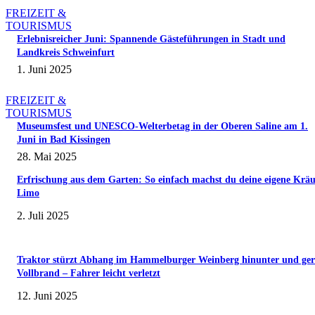
FREIZEIT &
TOURISMUS
Erlebnisreicher Juni: Spannende Gästeführungen in Stadt und
Landkreis Schweinfurt
1. Juni 2025
FREIZEIT &
TOURISMUS
Museumsfest und UNESCO-Welterbetag in der Oberen Saline am 1.
Juni in Bad Kissingen
28. Mai 2025
Erfrischung aus dem Garten: So einfach machst du deine eigene Kräu
Limo
2. Juli 2025
Traktor stürzt Abhang im Hammelburger Weinberg hinunter und ger
Vollbrand – Fahrer leicht verletzt
12. Juni 2025