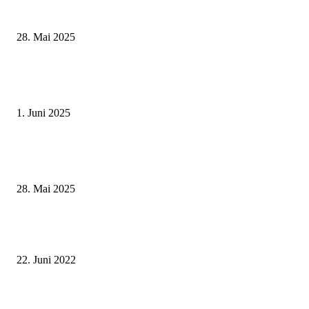
Museumsfest und UNESCO-Welterbetag in der Oberen Saline am 1. Juni i
Kissingen
28. Mai 2025
Erlebnisreicher Juni: Spannende Gästeführungen in Stadt und Landkreis
Schweinfurt
1. Juni 2025
Wenn kleine Kicker groß rauskommen – 17. Grundschul-Fußballturnier de
Landkreise in Berkach
28. Mai 2025
Ausbildungskompass für Stadt und Landkreis Schweinfurt nun gedruckt
erhältlich – Wissenswertes zu Beruf und Ausbildung in der Region auf ein
Blick
22. Juni 2022
Genussortfest Abtswind: Bei einer Erfrischung über Ausbildung und Karri