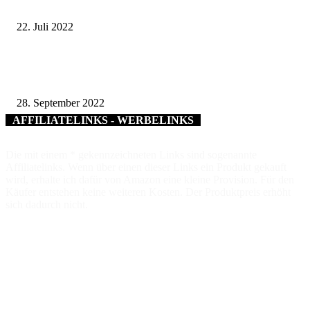
bei Kräuter Mix plaudern – und Gutes tun für Kinder in Not
22. Juli 2022
Weingut Zehnthof in Sommerach mit dem Ehrenpreis des Bezirks Unterfr
geehrt
28. September 2022
AFFILIATELINKS - WERBELINKS
Die mit einem * gekennzeichneten Links sind sogenannte
Affiliatelinks. Wenn über einen dieser Links ein Produkt gekauft
wird, erhalte ich dafür von Amazon eine kleine Provision. Für den
Käufer entstehen keine weiteren Kosten. Der Produktpreis erhöht
sich dadurch nicht.