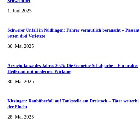
Schweinfurt
1. Juni 2025
Schwerer Unfall in Nüdlingen: Fahrer vermutlich berauscht – Passan
retten drei Verletzte
30. Mai 2025
Arzneipflanze des Jahres 2025: Die Gemeine Schafgarbe – Ein uraltes
Heilkraut mit moderner Wirkung
30. Mai 2025
Kitzingen: Raubüberfall auf Tankstelle am Dreistock – Täter weiterhi
der Flucht
28. Mai 2025
Museumsfest und UNESCO-Welterbetag in der Oberen Saline am 1. Juni i
Kissingen