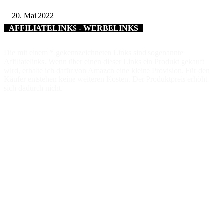
20. Mai 2022
AFFILIATELINKS - WERBELINKS
Die mit einem * gekennzeichneten Links sind sogenannte
Affiliatelinks. Wenn über einen dieser Links ein Produkt gekauft
wird, erhalte ich dafür von Amazon eine kleine Provision. Für den
Käufer entstehen keine weiteren Kosten. Der Produktpreis erhöht
sich dadurch nicht.