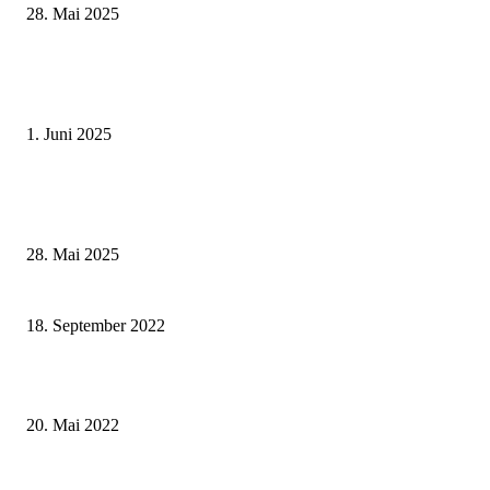
28. Mai 2025
Erlebnisreicher Juni: Spannende Gästeführungen in Stadt und Landkreis
Schweinfurt
1. Juni 2025
Wenn kleine Kicker groß rauskommen – 17. Grundschul-Fußballturnier de
Landkreise in Berkach
28. Mai 2025
Schonungen präsentiert sich mit bildgewaltigem Imagefilm und neuem Lo
18. September 2022
Tischtennisturnier der Würzburger Offenen Jugendarbeit 2022
20. Mai 2022
Ganz Poppenhausen feiert: Am 2. Juli gibt es ein Honky Tonk®