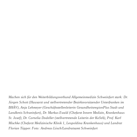
Machen sich für den Weiterbildungsverbund Allgemeinmedizin Schweinfurt stark: Dr.
Jürgen Schott (Hausarzt und stellvertretender Bezirksvorsitzender Unterfranken im
BHÄV), Anja Lehmeyer (Geschäftsstellenleiterin GesundheitsregionPlus Stadt und
Landkreis Schweinfurt), Dr. Markus Ewald (Chefarzt Innere Medizin, Krankenhaus
St. Josef), Dr. Cornelia Dodeller (stellvertretende Leiterin der KoStA), Prof. Karl
Mischke (Chefarzt Medizinische Klinik 1, Leopoldina Krankenhaus) und Landrat
Florian Töpper. Foto: Andreas Lösch/Landratsamt Schweinfurt