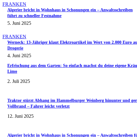
FRANKEN
Algerier bricht in Wohnhaus in Schonungen ein – Anwaltsschreiben
führt zu schneller Festnahme
5. Juni 2025
FRANKEN
Werneck: 13-Jähriger klaut Elektroartikel im Wert von 2.000 Euro a
Drogerie
4. Juni 2025
Erfrischung aus dem Garten: So einfach machst du deine eigene Kräu
Limo
2. Juli 2025
Traktor stürzt Abhang im Hammelburger Weinberg hinunter und ger
Vollbrand – Fahrer leicht verletzt
12. Juni 2025
Algerier bricht in Wohnhaus in Schonungen ein – Anwaltsschreiben f