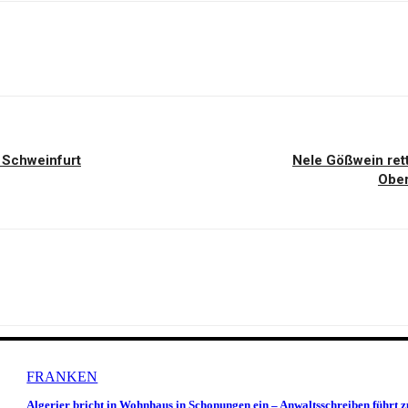
n Schweinfurt
Nele Gößwein ret
Ober
FRANKEN
Algerier bricht in Wohnhaus in Schonungen ein – Anwaltsschreiben führt z