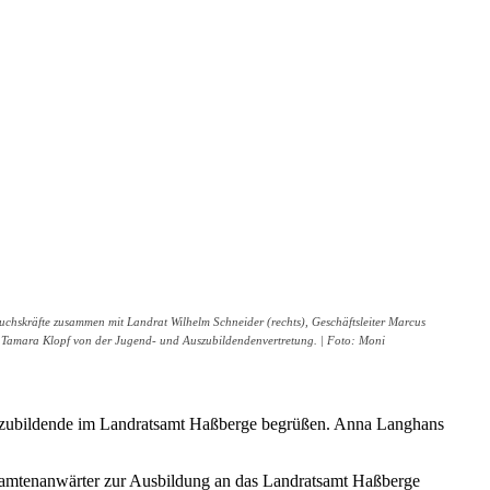
chskräfte zusammen mit Landrat Wilhelm Schneider (rechts), Geschäftsleiter Marcus
ahn, Tamara Klopf von der Jugend- und Auszubildendenvertretung. | Foto: Moni
szubildende im Landratsamt Haßberge begrüßen. Anna Langhans
eamtenanwärter zur Ausbildung an das Landratsamt Haßberge