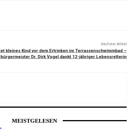
Nächster Artikel
tet kleines Kind vor dem Ertrinken im Terrassenschwimmbad –
bürgermeister Dr. Dirk Vogel dankt 12-jähriger Lebensretterin
MEISTGELESEN
u