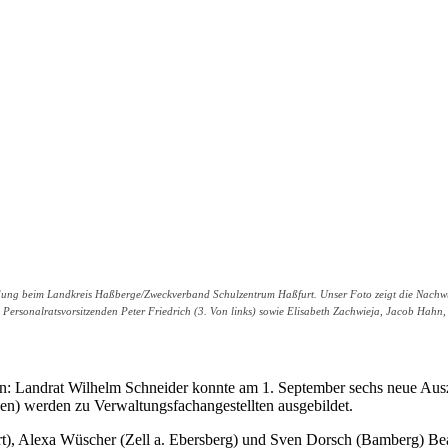
ldung beim Landkreis Haßberge/Zweckverband Schulzentrum Haßfurt. Unser Foto zeigt die Nachwu
nden Personalratsvorsitzenden Peter Friedrich (3. Von links) sowie Elisabeth Zachwieja, Jacob H
n: Landrat Wilhelm Schneider konnte am 1. September sechs neue Au
en) werden zu Verwaltungsfachangestellten ausgebildet.
t), Alexa Wüscher (Zell a. Ebersberg) und Sven Dorsch (Bamberg) B