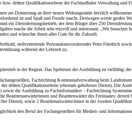
en bzw. dritten Qualifikationsebene der Fachlaufbahn Verwaltung und Fi
nen am Donnerstag an ihrer neuen Wirkungsstätte herzlich willkommen
ausfordernd ist und Spaß und Freude macht. Deswegen werde großer Wer
sind ein Dienstleistungsbetrieb, der dem Bürger über 250 Dienstleistu
fgaben mache die Arbeit sehr reizvoll und interessant. „Wir brauchen
denden und wünschte ihnen alles Gute für die Zukunft.
Berthold, stellvertretende Personalratsvorsitzender Peter Friedrich so
erstützung während der Lehrzeit zu.
betrieb in der Region. Das Spektrum der Ausbildung ist vielfältig; die
fachangestellten, Fachrichtung Kommunalverwaltung beim Landratsamt
 dritten Qualifikationsebene (ehemals gehobener Dienst). Die Ausb
r) sowie die Ausbildung zu Fachinformatiker – Fachrichtung Systemin
die Beamtenanwärterinnen und Beamtenwärter des Freistaates: derzeit b
scher Dienst), sowie 2 Beamtenanwärter/innen in der zweiten Qualifik
hkeit den Beruf der Fachangestellten für Medien- und Informationsdi