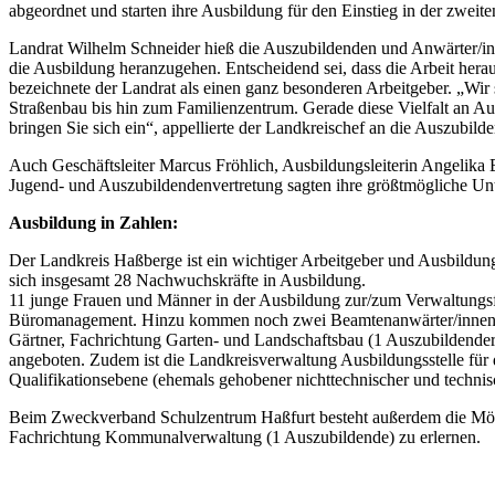
abgeordnet und starten ihre Ausbildung für den Einstieg in der zweit
Landrat Wilhelm Schneider hieß die Auszubildenden und Anwärter/in
die Ausbildung heranzugehen. Entscheidend sei, dass die Arbeit her
bezeichnete der Landrat als einen ganz besonderen Arbeitgeber. „Wir 
Straßenbau bis hin zum Familienzentrum. Gerade diese Vielfalt an Au
bringen Sie sich ein“, appellierte der Landkreischef an die Auszubil
Auch Geschäftsleiter Marcus Fröhlich, Ausbildungsleiterin Angelika 
Jugend- und Auszubildendenvertretung sagten ihre größtmögliche Unt
Ausbildung in Zahlen:
Der Landkreis Haßberge ist ein wichtiger Arbeitgeber und Ausbildungs
sich insgesamt 28 Nachwuchskräfte in Ausbildung.
11 junge Frauen und Männer in der Ausbildung zur/zum Verwaltungs
Büromanagement. Hinzu kommen noch zwei Beamtenanwärter/innen der
Gärtner, Fachrichtung Garten- und Landschaftsbau (1 Auszubildende
angeboten. Zudem ist die Landkreisverwaltung Ausbildungsstelle für 
Qualifikationsebene (ehemals gehobener nichttechnischer und techni
Beim Zweckverband Schulzentrum Haßfurt besteht außerdem die Möglic
Fachrichtung Kommunalverwaltung (1 Auszubildende) zu erlernen.