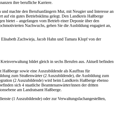
nanzen ihre berufliche Karriere.
 und machte den Berufsanfängern Mut, mit Neugier und Interesse an
t auf ein gutes Betriebsklima gelegt. Den Landkreis Haßberge
ngen bietet – angefangen vom Betrieb einer Deponie über den
 hochmotivierten Nachwuchs, gehen Sie die Ausbildung engagiert an,
wie Elisabeth Zachwieja, Jacob Hahn und Tamara Klopf von der
 Kreisverwaltung bildet gleich in sechs Berufen aus. Aktuell befinden
 Haßberge sowie eine Auszubildende als Kauffrau für
ildung zum Straßenwärter (2 Auszubildende), die Ausbildung zum
tegration (2 Auszubildende) wird beim Landkreis Haßberge ebenso
efinden sich 4 staatliche Beamtenanwärter/innen der dritten
ationsebene am Landratsamt Haßberge.
enste (1 Auszubildende) oder zur Verwaltungsfachangestellten,