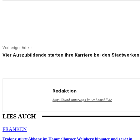
Teilen
Vorheriger Artikel
Vier Auszubildende starten ihre Karriere bei den Stadtwerke
Redaktion
https://hund-unterwegs-im-wohnmobil.de
LIES AUCH
FRANKEN
Traktor stürzt Abhang im Hammelburger Weinberg hinunter und gerät in