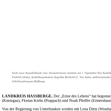
Sechs neue Auszubildende, bzw. Anwärter/innen starteten am 1. September ihre Ausbi
Fröhlich (links), Ausbildungsleiterin Angelika Berthold (2. Von links), stellvertrete
Göhr/Landratsamt Haßberge
LANDKREIS HASSBERGE.
Der „Ernst des Lebens“ hat begonne
(Knetzgau), Florian Krebs (Prappach) und Noah Pfeiffer (Ermershaus
Von der Regierung von Unterfranken werden mit Lena Dietz (Wonfur