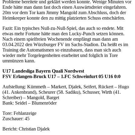
Probleme bereitete und geklärt werden konnte. Wenige Minuten vor
Ende hätte man dann fast doch einen Auswärtsdreier eingefahren.
20m vor dem Tor kam Jimmy Mangold zum Abschluss, doch der
Heimkeeper konnte den zu mittig platzierten Schuss entschärfen.
Fazit: Ein typisches Null-zu-Null-Spiel, das auch so endete. Mit
etwas mehr Fortune hätte man den Lucky-Punch setzen können.
Nach einem spielfreien Wochenende empfängt man dann am
03.04.2022 den Würzburger FV im Sachs-Stadion. Da heißt es im
Training die Automatismen so einzubauen, dass man sich auch
wieder mehr Torgelegenheiten erarbeitet und folglich in Tore
ummünzen kann.
U17 Landesliga Bayern Quali Nordwest
FSV Erlangen-Bruck U17 – 1.FC Schweinfurt 05 U16 0:0
Aufstellung: Kümmeth – Markert, Djalek, Seifert, Rückert – Hugo
(41. Ankenbrand), Scheurer (58. Sadiku), Schusser, Wirth (41.
Schreiber) – Mangold, Barget
Bank: Seidel – Blumenröder
Tore: Fehlanzeige
Zuschauer: 45
Bericht: Christian Djalek