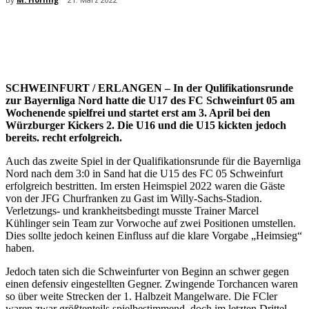
SCHWEINFURT / ERLANGEN – In der Qulifikationsrunde
zur Bayernliga Nord hatte die U17 des FC Schweinfurt 05 am
Wochenende spielfrei und startet erst am 3. April bei den
Würzburger Kickers 2. Die U16 und die U15 kickten jedoch
bereits. recht erfolgreich.
Auch das zweite Spiel in der Qualifikationsrunde für die Bayernliga
Nord nach dem 3:0 in Sand hat die U15 des FC 05 Schweinfurt
erfolgreich bestritten. Im ersten Heimspiel 2022 waren die Gäste
von der JFG Churfranken zu Gast im Willy-Sachs-Stadion.
Verletzungs- und krankheitsbedingt musste Trainer Marcel
Kühlinger sein Team zur Vorwoche auf zwei Positionen umstellen.
Dies sollte jedoch keinen Einfluss auf die klare Vorgabe „Heimsieg“
haben.
Jedoch taten sich die Schweinfurter von Beginn an schwer gegen
einen defensiv eingestellten Gegner. Zwingende Torchancen waren
so über weite Strecken der 1. Halbzeit Mangelware. Die FCler
waren zwar größtenteils spielbestimmend, doch im letzten Drittel