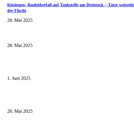
Kitzingen: Raubüberfall auf Tankstelle am Dreistock – Täter weiterhi
der Flucht
28. Mai 2025
Museumsfest und UNESCO-Welterbetag in der Oberen Saline am 1. Juni i
Kissingen
28. Mai 2025
Erlebnisreicher Juni: Spannende Gästeführungen in Stadt und Landkreis
Schweinfurt
1. Juni 2025
Wenn kleine Kicker groß rauskommen – 17. Grundschul-Fußballturnier de
Landkreise in Berkach
28. Mai 2025
„Biodiversität in der heimischen Ackerflur – können wir das Blatt noch
wenden?“ – Eindrucksvoll bebilderter Vortrag im Kloster Wechterswinkel