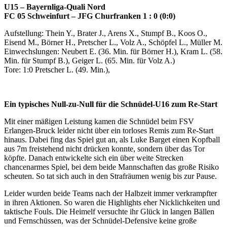
U15 – Bayernliga-Quali Nord
FC 05 Schweinfurt – JFG Churfranken 1 : 0 (0:0)
Aufstellung: Thein Y., Brater J., Arens X., Stumpf B., Koos O.,
Eisend M., Börner H., Pretscher L., Volz A., Schöpfel L., Müller M.
Einwechslungen: Neubert E. (36. Min. für Börner H.), Kram L. (58.
Min. für Stumpf B.), Geiger L. (65. Min. für Volz A.)
Tore: 1:0 Pretscher L. (49. Min.),
Ein typisches Null-zu-Null für die Schnüdel-U16 zum Re-Start
Mit einer mäßigen Leistung kamen die Schnüdel beim FSV
Erlangen-Bruck leider nicht über ein torloses Remis zum Re-Start
hinaus. Dabei fing das Spiel gut an, als Luke Barget einen Kopfball
aus 7m freistehend nicht drücken konnte, sondern über das Tor
köpfte. Danach entwickelte sich ein über weite Strecken
chancenarmes Spiel, bei dem beide Mannschaften das große Risiko
scheuten. So tat sich auch in den Strafräumen wenig bis zur Pause.
Leider wurden beide Teams nach der Halbzeit immer verkrampfter
in ihren Aktionen. So waren die Highlights eher Nicklichkeiten und
taktische Fouls. Die Heimelf versuchte ihr Glück in langen Bällen
und Fernschüssen, was der Schnüdel-Defensive keine große