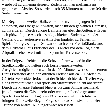
wurde oft zu ungenau gespielt. Zudem lief man mehrmals ins
gegnerische Abseits. So wurden nach 35 Minuten mit einem 0:0 die
Seiten gewechselt.
Mit Beginn der zweiten Halbzeit konnte man den jungen Schnüdeln
anmerken, dass sie gewillt waren, mehr für den geplanten Heimsieg
zu investieren. Durch schöne Ballstafetten über die Außen, ergaben
sich plötzlich gute Abschlussmöglichkeiten. Zudem wurde der
Gegner durch aggressiveres Anlaufen häufiger zu Fehlern im
Spielaufbau gezwungen. So war es nach einer Freistoßflanke aus
dem Halbfeld Linus Pretscher der 13 Meter vor dem Tor, einen
Abpraller sehenswert mit dem Spann im Tor versenkte.
In der Folgezeit behielten die Schweinfurter weiterhin die
Spielkontrolle und ließen auch keine nennenswerten
Ausgleichsmöglichkeiten zu. In der 65. Minuten war es dann erneut
Linus Pretscher der einen direkten Freistoß aus ca. 20. Meter im
Gästetor versenkte. Jedoch hat der Schiedsrichter den Treffer wegen
eines vermeintlichen Foulspiels am Strafraumeck nicht anerkannt.
Durch die knappe Führung blieb es bis zum Schluss spannend,
jedoch waren die Gäste mehr oder weniger über die gesamte
Spielzeit nicht in der Lage das FC-Tor ernsthaft in Gefahr zu
bringen. Der zweite Sieg in Folge sollte das Selbstvertrauen der
Truppe von Marcel Kühlinger wachsen lassen.