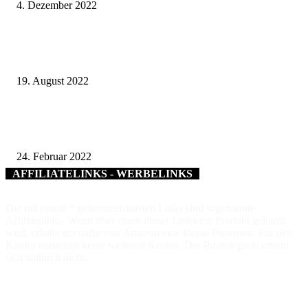
4. Dezember 2022
Kanal und Straße „Dorfgraben“ in Lengfeld in eineinhalb Jahren unter
Anliegerverkehr komplett erneuert
19. August 2022
Auch am Faschings-Sonntag wird in der Schweinfurter Innenstadt für eine 
Impfentscheidung demonstriert
24. Februar 2022
AFFILIATELINKS - WERBELINKS
Die mit einem * gekennzeichneten Links sind sogenannte
Affiliatelinks. Wenn über einen dieser Links ein Produkt gekauft
wird, erhalte ich dafür von Amazon eine kleine Provision. Für den
Käufer entstehen keine weiteren Kosten. Der Produktpreis erhöht
sich dadurch nicht.