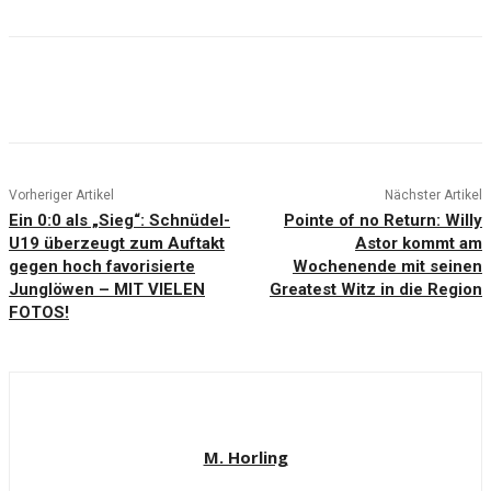
Vorheriger Artikel
Nächster Artikel
Ein 0:0 als „Sieg“: Schnüdel-
Pointe of no Return: Willy
U19 überzeugt zum Auftakt
Astor kommt am
gegen hoch favorisierte
Wochenende mit seinen
Junglöwen – MIT VIELEN
Greatest Witz in die Region
FOTOS!
M. Horling