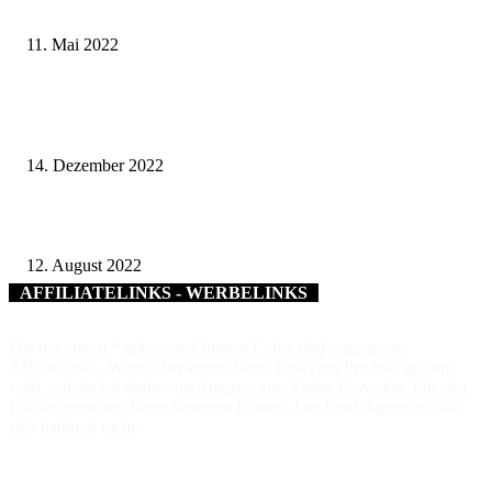
Projekt „SoulTalk“ gewinnt Bayerischen Integrationspreis 2022
11. Mai 2022
Stadtwerke Schweinfurt erfolgreich für technisches Sicherheitsmanagemen
zertifiziert
14. Dezember 2022
Die Stadt Bad Kissingen saniert die Prinzregentenstraße
12. August 2022
AFFILIATELINKS - WERBELINKS
Die mit einem * gekennzeichneten Links sind sogenannte
Affiliatelinks. Wenn über einen dieser Links ein Produkt gekauft
wird, erhalte ich dafür von Amazon eine kleine Provision. Für den
Käufer entstehen keine weiteren Kosten. Der Produktpreis erhöht
sich dadurch nicht.