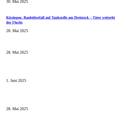
30. Mai 2025
Kitzingen: Raubüberfall auf Tankstelle am Dreistock – Täter weiterhi
der Flucht
28. Mai 2025
Museumsfest und UNESCO-Welterbetag in der Oberen Saline am 1. Juni i
Kissingen
28. Mai 2025
Erlebnisreicher Juni: Spannende Gästeführungen in Stadt und Landkreis
Schweinfurt
1. Juni 2025
Wenn kleine Kicker groß rauskommen – 17. Grundschul-Fußballturnier de
Landkreise in Berkach
28. Mai 2025