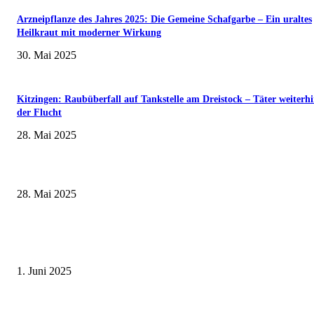
Arzneipflanze des Jahres 2025: Die Gemeine Schafgarbe – Ein uraltes
Heilkraut mit moderner Wirkung
30. Mai 2025
Kitzingen: Raubüberfall auf Tankstelle am Dreistock – Täter weiterhi
der Flucht
28. Mai 2025
Wenn kleine Kicker groß rauskommen – 17. Grundschul-Fußballturnier de
Landkreise in Berkach
28. Mai 2025
Erlebnisreicher Juni: Spannende Gästeführungen in Stadt und Landkreis
Schweinfurt
1. Juni 2025
Museumsfest und UNESCO-Welterbetag in der Oberen Saline am 1. Juni i