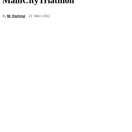
MainCityTriathlon
By
M. Horling
22. März 2022