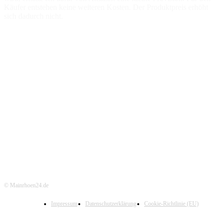
Käufer entstehen keine weiteren Kosten. Der Produktpreis erhöht
sich dadurch nicht.
© Mainrhoen24.de
Impressum
Datenschutzerklärung
Cookie-Richtlinie (EU)