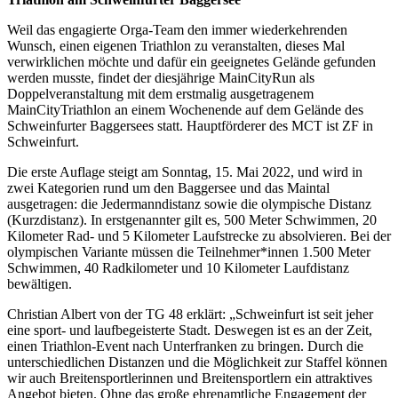
Weil das engagierte Orga-Team den immer wiederkehrenden
Wunsch, einen eigenen Triathlon zu veranstalten, dieses Mal
verwirklichen möchte und dafür ein geeignetes Gelände gefunden
werden musste, findet der diesjährige MainCityRun als
Doppelveranstaltung mit dem erstmalig ausgetragenem
MainCityTriathlon an einem Wochenende auf dem Gelände des
Schweinfurter Baggersees statt. Hauptförderer des MCT ist ZF in
Schweinfurt.
Die erste Auflage steigt am Sonntag, 15. Mai 2022, und wird in
zwei Kategorien rund um den Baggersee und das Maintal
ausgetragen: die Jedermanndistanz sowie die olympische Distanz
(Kurzdistanz). In erstgenannter gilt es, 500 Meter Schwimmen, 20
Kilometer Rad- und 5 Kilometer Laufstrecke zu absolvieren. Bei der
olympischen Variante müssen die Teilnehmer*innen 1.500 Meter
Schwimmen, 40 Radkilometer und 10 Kilometer Laufdistanz
bewältigen.
Christian Albert von der TG 48 erklärt: „Schweinfurt ist seit jeher
eine sport- und laufbegeisterte Stadt. Deswegen ist es an der Zeit,
einen Triathlon-Event nach Unterfranken zu bringen. Durch die
unterschiedlichen Distanzen und die Möglichkeit zur Staffel können
wir auch Breitensportlerinnen und Breitensportlern ein attraktives
Angebot bieten. Ohne das große ehrenamtliche Engagement der