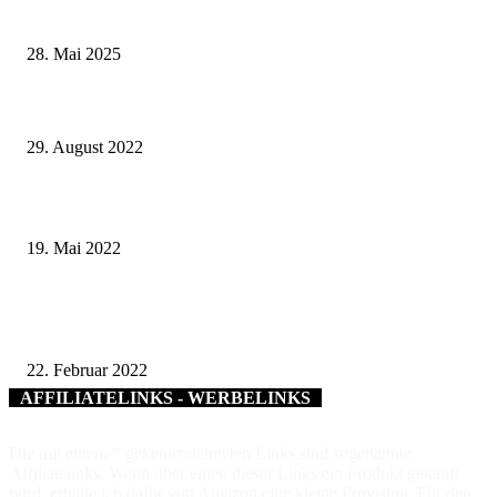
Kissingen
28. Mai 2025
75 Jahre im Dienst der Bürger – Oberbürgermeister Dr. Dirk Vogel ehrt
Dienstjubilare und verabschiedet Ruheständler
29. August 2022
Erstes Würzburger „Fair liebt Kunst“ Festival
19. Mai 2022
Ganz ohne Stichelei ging´s doch nicht, aber ohne CSU-Fraktion: So war d
ersten Online-Livestream der Schweinfurter Stadtratssitzung
22. Februar 2022
AFFILIATELINKS - WERBELINKS
Die mit einem * gekennzeichneten Links sind sogenannte
Affiliatelinks. Wenn über einen dieser Links ein Produkt gekauft
wird, erhalte ich dafür von Amazon eine kleine Provision. Für den