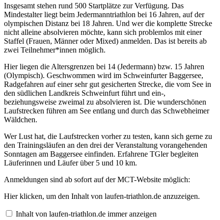
Insgesamt stehen rund 500 Startplätze zur Verfügung. Das
Mindestalter liegt beim Jedermanntriathlon bei 16 Jahren, auf der
olympischen Distanz bei 18 Jahren. Und wer die komplette Strecke
nicht alleine absolvieren möchte, kann sich problemlos mit einer
Staffel (Frauen, Männer oder Mixed) anmelden. Das ist bereits ab
zwei Teilnehmer*innen möglich.
Hier liegen die Altersgrenzen bei 14 (Jedermann) bzw. 15 Jahren
(Olympisch). Geschwommen wird im Schweinfurter Baggersee,
Radgefahren auf einer sehr gut gesicherten Strecke, die vom See in
den südlichen Landkreis Schweinfurt führt und ein-,
beziehungsweise zweimal zu absolvieren ist. Die wunderschönen
Laufstrecken führen am See entlang und durch das Schwebheimer
Wäldchen.
Wer Lust hat, die Laufstrecken vorher zu testen, kann sich gerne zu
den Trainingsläufen an den drei der Veranstaltung vorangehenden
Sonntagen am Baggersee einfinden. Erfahrene TGler begleiten
Läuferinnen und Läufer über 5 und 10 km.
Anmeldungen sind ab sofort auf der MCT-Website möglich:
„
Hier klicken, um den Inhalt von laufen-triathlon.de anzuzeigen.
„
M
Inhalt von laufen-triathlon.de immer anzeigen
a