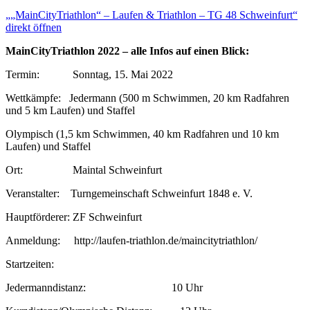
i
„„MainCityTriathlon“ – Laufen & Triathlon – TG 48 Schweinfurt“
n
direkt öffnen
C
i
t
MainCityTriathlon 2022 – alle Infos auf einen Blick:
y
T
Termin: Sonntag, 15. Mai 2022
r
i
Wettkämpfe: Jedermann (500 m Schwimmen, 20 km Radfahren
a
und 5 km Laufen) und Staffel
t
h
l
Olympisch (1,5 km Schwimmen, 40 km Radfahren und 10 km
o
Laufen) und Staffel
n
“
Ort: Maintal Schweinfurt
–
L
Veranstalter: Turngemeinschaft Schweinfurt 1848 e. V.
a
u
f
Hauptförderer: ZF Schweinfurt
e
n
Anmeldung: http://laufen-triathlon.de/maincitytriathlon/
&
T
Startzeiten:
r
i
a
Jedermanndistanz: 10 Uhr
t
h