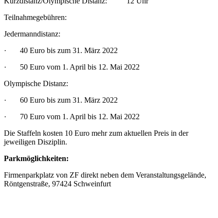
Kurzdistanz/Olympische Distanz: 12 Uhr
l
o
Teilnahmegebühren:
n
–
Jedermanndistanz:
T
G
4
· 40 Euro bis zum 31. März 2022
8
S
· 50 Euro vom 1. April bis 12. Mai 2022
c
h
Olympische Distanz:
w
e
· 60 Euro bis zum 31. März 2022
i
n
f
· 70 Euro vom 1. April bis 12. Mai 2022
u
r
Die Staffeln kosten 10 Euro mehr zum aktuellen Preis in der
t
jeweiligen Disziplin.
“
v
Parkmöglichkeiten:
o
n
l
Firmenparkplatz von ZF direkt neben dem Veranstaltungsgelände,
a
Röntgenstraße, 97424 Schweinfurt
u
f
e
n
-