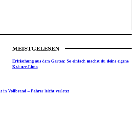
MEISTGELESEN
Erfrischung aus dem Garten: So einfach machst du deine eigene
Kräuter-Limo
in Vollbrand – Fahrer leicht verletzt