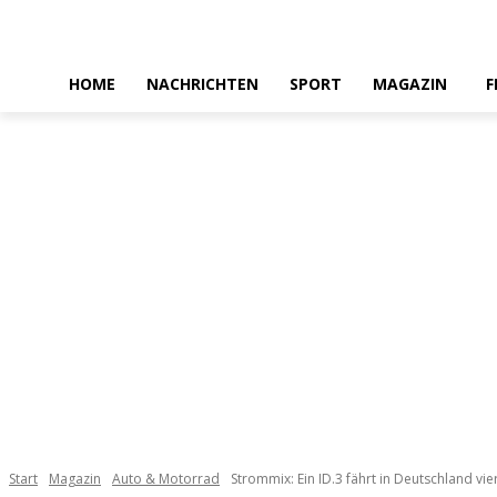
HOME
NACHRICHTEN
SPORT
MAGAZIN
F
Start
Magazin
Auto & Motorrad
Strommix: Ein ID.3 fährt in Deutschland vie