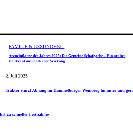
FAMILIE & GESUNDHEIT
o
Arzneipflanze des Jahres 2025: Die Gemeine Schafgarbe – Ein uraltes
Heilkraut mit moderner Wirkung
2. Juli 2025
 –
Traktor stürzt Abhang im Hammelburger Weinberg hinunter und gerät 
hrt zu schneller Festnahme