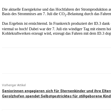
Die aktuelle Energiekrise und das Hochfahren der Stromproduktion au
Basis des Strommixes am 7. Juli die CO
-Belastung durch das Fahre
2
Das Ergebnis ist ernüchternd. In Frankreich produziert der ID.3 da
viermal so hoch! Dabei war der 7. Juli ein windiger Tag mit einem ho
Kohlekraftwerken erzeugt wird, erzeugt das Fahren mit dem ID.3 dop
Teilen
Vorheriger Artikel
Seniorinnen engagieren sich für Sternenkinder und ihre Elt
Gerolzhofen spendet Selbstgestricktes für stillgeborene Kind