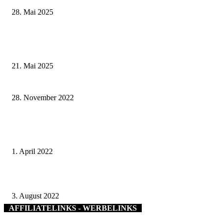
28. Mai 2025
Zeitreise am Main: Großer Mittelaltermarkt an der Leonhard-Frank-Prom
in Würzburg
21. Mai 2025
Smart-City-Projekt misst Bodenfeuchtigkeit von Stadtbäumen
28. November 2022
Poetry Slam Schweinfurt in die Disharmonie verlegt: 60. Dichter-
Schlachtschüssel wird zur Wortschlacht der Länder
1. April 2022
Waldgrenzbegehung im Gemeinsamen Bürgerwald Gerolzhofen-Dingolsha
3. August 2022
AFFILIATELINKS - WERBELINKS