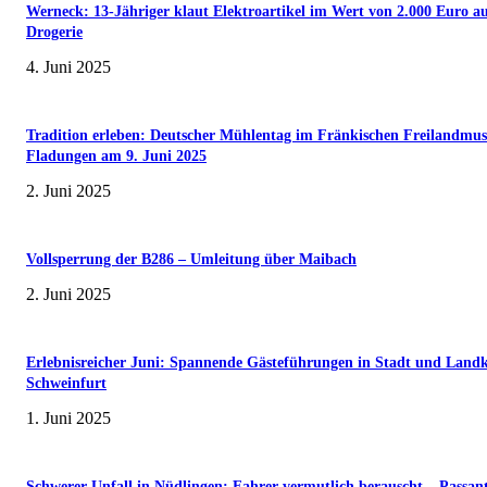
Werneck: 13-Jähriger klaut Elektroartikel im Wert von 2.000 Euro a
Drogerie
4. Juni 2025
Tradition erleben: Deutscher Mühlentag im Fränkischen Freilandmu
Fladungen am 9. Juni 2025
2. Juni 2025
Vollsperrung der B286 – Umleitung über Maibach
2. Juni 2025
Erlebnisreicher Juni: Spannende Gästeführungen in Stadt und Landk
Schweinfurt
1. Juni 2025
Schwerer Unfall in Nüdlingen: Fahrer vermutlich berauscht – Passan