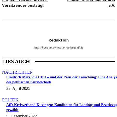
Jürgen Pfau als Bezirks-
Schweinfurter Kindertafel
Vorsitzender bestätigt
e.V.
Redaktion
https://hund-unterwegs-im-wohnmobil.de
LIES AUCH
NACHRICHTEN
Friedrich Merz, die CDU – und der Preis der Täuschung: Eine Analys
des politischen Kurswechsels
22. April 2025
POLITIK
AfD-Kreisverband Kitzingen: Kanditaten für Landtag und Bezirksta
gewählt
5. Dezember 2022