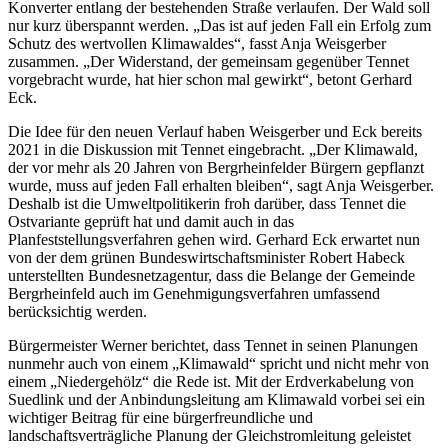
Konverter entlang der bestehenden Straße verlaufen. Der Wald soll
nur kurz überspannt werden. „Das ist auf jeden Fall ein Erfolg zum
Schutz des wertvollen Klimawaldes“, fasst Anja Weisgerber
zusammen. „Der Widerstand, der gemeinsam gegenüber Tennet
vorgebracht wurde, hat hier schon mal gewirkt“, betont Gerhard
Eck.
Die Idee für den neuen Verlauf haben Weisgerber und Eck bereits
2021 in die Diskussion mit Tennet eingebracht. „Der Klimawald,
der vor mehr als 20 Jahren von Bergrheinfelder Bürgern gepflanzt
wurde, muss auf jeden Fall erhalten bleiben“, sagt Anja Weisgerber.
Deshalb ist die Umweltpolitikerin froh darüber, dass Tennet die
Ostvariante geprüft hat und damit auch in das
Planfeststellungsverfahren gehen wird. Gerhard Eck erwartet nun
von der dem grünen Bundeswirtschaftsminister Robert Habeck
unterstellten Bundesnetzagentur, dass die Belange der Gemeinde
Bergrheinfeld auch im Genehmigungsverfahren umfassend
berücksichtig werden.
Bürgermeister Werner berichtet, dass Tennet in seinen Planungen
nunmehr auch von einem „Klimawald“ spricht und nicht mehr von
einem „Niedergehölz“ die Rede ist. Mit der Erdverkabelung von
Suedlink und der Anbindungsleitung am Klimawald vorbei sei ein
wichtiger Beitrag für eine bürgerfreundliche und
landschaftsverträgliche Planung der Gleichstromleitung geleistet