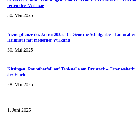
retten drei Verletzte
30. Mai 2025
Arzneipflanze des Jahres 2025: Die Gemeine Schafgarbe – Ein uraltes
Heilkraut mit moderner Wirkung
30. Mai 2025
Kitzingen: Raubüberfall auf Tankstelle am Dreistock – Täter weiterhi
der Flucht
28. Mai 2025
Erlebnisreicher Juni: Spannende Gästeführungen in Stadt und Landkreis
Schweinfurt
1. Juni 2025
Wenn kleine Kicker groß rauskommen – 17. Grundschul-Fußballturnier de
Landkreise in Berkach