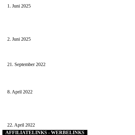
1. Juni 2025
Tradition erleben: Deutscher Mühlentag im Fränkischen Freilandmuseum
Fladungen am 9. Juni 2025
2. Juni 2025
Lokale Agenda 2030 verteilt „Möhrchenhefte“ zum Thema Fairer Handel a
Grundschüler/innen der 4. Jahrgangsstufe in Schweinfurt
21. September 2022
„Leben, das gut tut“ – Imagekampagne des Landkreises Schweinfurt ist ges
8. April 2022
„Zuhause besser leben“ – Wanderausstellung im Bibliotheks- und
Informationszentrum am Marktplatz in Haßfurt
22. April 2022
AFFILIATELINKS - WERBELINKS