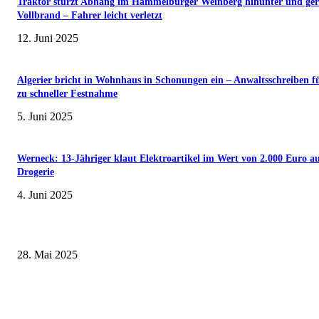
Traktor stürzt Abhang im Hammelburger Weinberg hinunter und ger
Vollbrand – Fahrer leicht verletzt
12. Juni 2025
Algerier bricht in Wohnhaus in Schonungen ein – Anwaltsschreiben f
zu schneller Festnahme
5. Juni 2025
Werneck: 13-Jähriger klaut Elektroartikel im Wert von 2.000 Euro a
Drogerie
4. Juni 2025
Wenn kleine Kicker groß rauskommen – 17. Grundschul-Fußballturnier de
Landkreise in Berkach
28. Mai 2025
Erlebnisreicher Juni: Spannende Gästeführungen in Stadt und Landkreis
Schweinfurt