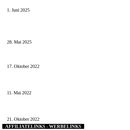
Schweinfurt
1. Juni 2025
Wenn kleine Kicker groß rauskommen – 17. Grundschul-Fußballturnier de
Landkreise in Berkach
28. Mai 2025
Preis für Gochsheimer Integrations-Projekt: Vorbildliches Engagement vo
Ehrenamtlichen
17. Oktober 2022
Kreistag Haßberge auf dreitägige Klausur in Trier
11. Mai 2022
Stadtwerke Schweinfurt eröffnen neue Ladestation in der Galgenleite
21. Oktober 2022
AFFILIATELINKS - WERBELINKS