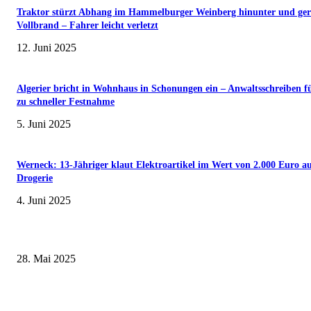
Traktor stürzt Abhang im Hammelburger Weinberg hinunter und ger
Vollbrand – Fahrer leicht verletzt
12. Juni 2025
Algerier bricht in Wohnhaus in Schonungen ein – Anwaltsschreiben f
zu schneller Festnahme
5. Juni 2025
Werneck: 13-Jähriger klaut Elektroartikel im Wert von 2.000 Euro a
Drogerie
4. Juni 2025
Museumsfest und UNESCO-Welterbetag in der Oberen Saline am 1. Juni i
Kissingen
28. Mai 2025
Erlebnisreicher Juni: Spannende Gästeführungen in Stadt und Landkreis