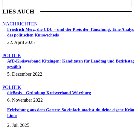
LIES AUCH
NACHRICHTEN
Friedrich Merz, die CDU – und der Preis der Täuschung: Eine Analys
des politischen Kurswechsels
22. April 2025
POLITIK
AfD-Kreisverband Kitzingen: Kanditaten für Landtag und Bezirksta
gewählt
5. Dezember 2022
POLITIK
dieBasis – Gründung Kreisverband Würzburg
6. November 2022
Erfrischung aus dem Garten: So einfach machst du deine eigene Kräu
Limo
2. Juli 2025