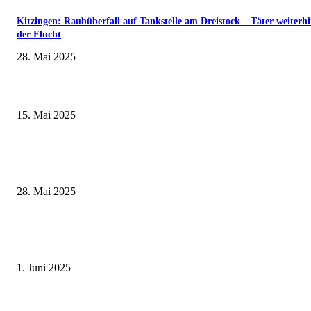
Kitzingen: Raubüberfall auf Tankstelle am Dreistock – Täter weiterhi
der Flucht
28. Mai 2025
Sonderausstellung und Führungen am Internationalen Museumstag im Mu
Obere Saline Bad Kissingen
15. Mai 2025
Museumsfest und UNESCO-Welterbetag in der Oberen Saline am 1. Juni i
Kissingen
28. Mai 2025
Erlebnisreicher Juni: Spannende Gästeführungen in Stadt und Landkreis
Schweinfurt
1. Juni 2025
„MUSIK. MUT. FRAUEN.“ – Benefizkonzert der Birgit-Werner-Stiftung 
Unterstützung krebskranker Frauen am 14. Mai