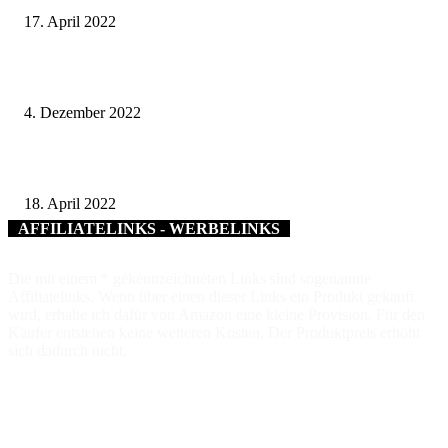
17. April 2022
Etwas fürs Herz – Adventsmarkt in der Oberen Saline war ein voller Erfol
4. Dezember 2022
Schweinfurter Volksfesttaler ab 19. April erhältlich
18. April 2022
AFFILIATELINKS - WERBELINKS
Die mit einem * gekennzeichneten Links sind sogenannte
Affiliatelinks. Wenn über einen dieser Links ein Produkt gekauft
wird, erhalte ich dafür von Amazon eine kleine Provision. Für den
Käufer entstehen keine weiteren Kosten. Der Produktpreis erhöht
sich dadurch nicht.