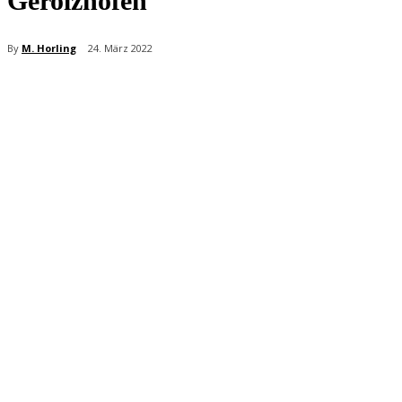
Gerolzhofen
By
M. Horling
24. März 2022