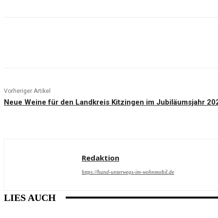
Teilen
Vorheriger Artikel
Neue Weine für den Landkreis Kitzingen im Jubiläumsjahr 20
Redaktion
https://hund-unterwegs-im-wohnmobil.de
LIES AUCH