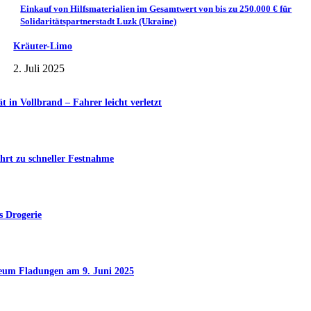
Einkauf von Hilfsmaterialien im Gesamtwert von bis zu 250.000 € für
Solidaritätspartnerstadt Luzk (Ukraine)
Kräuter-Limo
2. Juli 2025
in Vollbrand – Fahrer leicht verletzt
hrt zu schneller Festnahme
s Drogerie
seum Fladungen am 9. Juni 2025