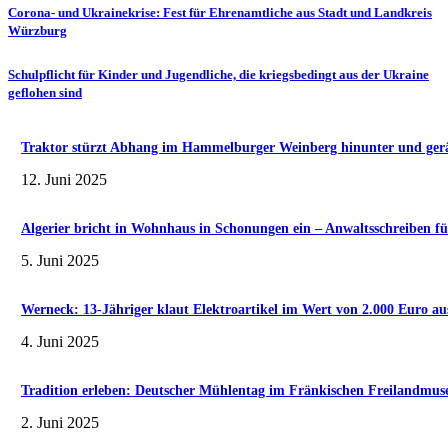
Corona- und Ukrainekrise: Fest für Ehrenamtliche aus Stadt und Landkreis
Würzburg
Schulpflicht für Kinder und Jugendliche, die kriegsbedingt aus der Ukraine
geflohen sind
Traktor stürzt Abhang im Hammelburger Weinberg hinunter und gerät 
12. Juni 2025
Algerier bricht in Wohnhaus in Schonungen ein – Anwaltsschreiben fü
5. Juni 2025
Werneck: 13-Jähriger klaut Elektroartikel im Wert von 2.000 Euro au
4. Juni 2025
Tradition erleben: Deutscher Mühlentag im Fränkischen Freilandmu
2. Juni 2025