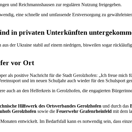
nungen und Reichmannshausen zur regulären Nutzung freigegeben.
endig, eine schnelle und umfassende Erstversorgung zu gewährleisten
sind in privaten Unterkünften untergekomm
aus der Ukraine stabil auf einem niedrigen, bisweilen sogar rückläufi
fer vor Ort
per als positive Nachricht für die Stadt Gerolzhofen: „Ich freue mich f
 Vereinssport und im neuen Schuljahr auch wieder für den Schulsport g
ere auch an den Helferkreis in Gerolzhofen, die engagierten Bürgerinne
chnische Hilfswerk des Ortsverbandes Gerolzhofen
und durch das
uhofs Gerolzhofen
sowie die
Feuerwehr Grafenrheinfeld
mit dem la
Monaten entwickelt. Im Bedarfsfall kann es notwendig sein, dass einze