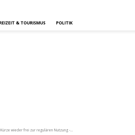
REIZEIT & TOURISMUS
POLITIK
Kürze wieder frei zur regulären Nutzung -...