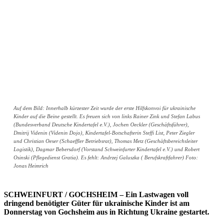
Auf dem Bild: Innerhalb kürzester Zeit wurde der erste Hilfskonvoi für ukrainische
Kinder auf die Beine gestellt. Es freuen sich von links Rainer Zink und Stefan Labus
(Bundesverband Deutsche Kindertafel e.V.), Jochen Oeckler (Geschäftsführer),
Dmitrij Videnin (Videnin Dojo), Kindertafel-Botschafterin Steffi List, Peter Ziegler
und Christian Oeser (Schaeffler Betriebsrat), Thomas Metz (Geschäftsbereichsleiter
Logistik), Dagmar Bebersdorf (Vorstand Schweinfurter Kindertafel e.V.) und Robert
Osinski (Pflegedienst Gratia). Es fehlt: Andrzej Galuszka ( Berufskraftfahrer) Foto:
Jonas Heimrich
SCHWEINFURT / GOCHSHEIM – Ein Lastwagen voll
dringend benötigter Güter für ukrainische Kinder ist am
Donnerstag von Gochsheim aus in Richtung Ukraine gestartet.