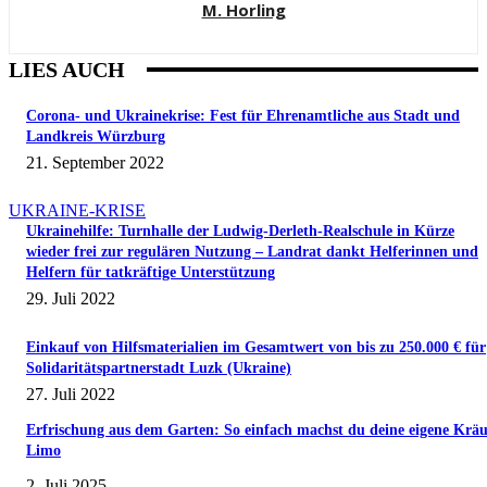
M. Horling
LIES AUCH
Corona- und Ukrainekrise: Fest für Ehrenamtliche aus Stadt und
Landkreis Würzburg
21. September 2022
UKRAINE-KRISE
Ukrainehilfe: Turnhalle der Ludwig-Derleth-Realschule in Kürze
wieder frei zur regulären Nutzung – Landrat dankt Helferinnen und
Helfern für tatkräftige Unterstützung
29. Juli 2022
Einkauf von Hilfsmaterialien im Gesamtwert von bis zu 250.000 € für
Solidaritätspartnerstadt Luzk (Ukraine)
27. Juli 2022
Erfrischung aus dem Garten: So einfach machst du deine eigene Kräu
Limo
2. Juli 2025