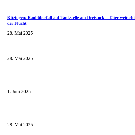
Kitzingen: Raubüberfall auf Tankstelle am Dreistock – Täter weiterhi
der Flucht
28. Mai 2025
Museumsfest und UNESCO-Welterbetag in der Oberen Saline am 1. Juni i
Kissingen
28. Mai 2025
Erlebnisreicher Juni: Spannende Gästeführungen in Stadt und Landkreis
Schweinfurt
1. Juni 2025
Wenn kleine Kicker groß rauskommen – 17. Grundschul-Fußballturnier de
Landkreise in Berkach
28. Mai 2025
Eine CO2-neutrale Heizung für das Landratsamt Kitzingen