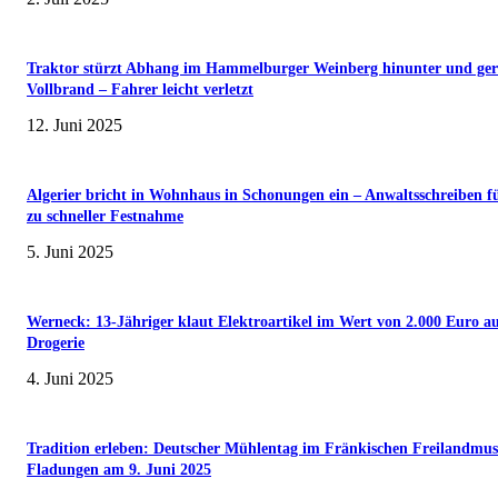
Traktor stürzt Abhang im Hammelburger Weinberg hinunter und ger
Vollbrand – Fahrer leicht verletzt
12. Juni 2025
Algerier bricht in Wohnhaus in Schonungen ein – Anwaltsschreiben f
zu schneller Festnahme
5. Juni 2025
Werneck: 13-Jähriger klaut Elektroartikel im Wert von 2.000 Euro a
Drogerie
4. Juni 2025
Tradition erleben: Deutscher Mühlentag im Fränkischen Freilandmu
Fladungen am 9. Juni 2025