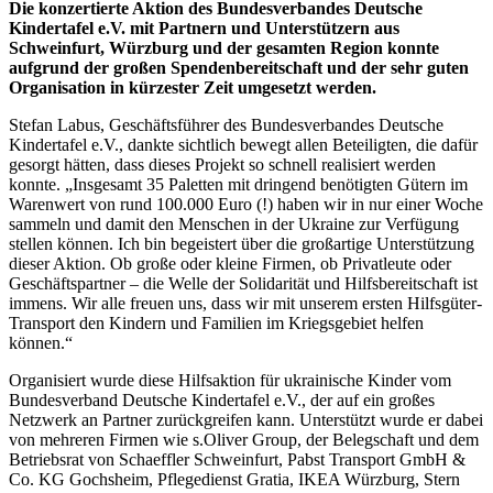
Die konzertierte Aktion des Bundesverbandes Deutsche
Kindertafel e.V. mit Partnern und Unterstützern aus
Schweinfurt, Würzburg und der gesamten Region konnte
aufgrund der großen Spendenbereitschaft und der sehr guten
Organisation in kürzester Zeit umgesetzt werden.
Stefan Labus, Geschäftsführer des Bundesverbandes Deutsche
Kindertafel e.V., dankte sichtlich bewegt allen Beteiligten, die dafür
gesorgt hätten, dass dieses Projekt so schnell realisiert werden
konnte. „Insgesamt 35 Paletten mit dringend benötigten Gütern im
Warenwert von rund 100.000 Euro (!) haben wir in nur einer Woche
sammeln und damit den Menschen in der Ukraine zur Verfügung
stellen können. Ich bin begeistert über die großartige Unterstützung
dieser Aktion. Ob große oder kleine Firmen, ob Privatleute oder
Geschäftspartner – die Welle der Solidarität und Hilfsbereitschaft ist
immens. Wir alle freuen uns, dass wir mit unserem ersten Hilfsgüter-
Transport den Kindern und Familien im Kriegsgebiet helfen
können.“
Organisiert wurde diese Hilfsaktion für ukrainische Kinder vom
Bundesverband Deutsche Kindertafel e.V., der auf ein großes
Netzwerk an Partner zurückgreifen kann. Unterstützt wurde er dabei
von mehreren Firmen wie s.Oliver Group, der Belegschaft und dem
Betriebsrat von Schaeffler Schweinfurt, Pabst Transport GmbH &
Co. KG Gochsheim, Pflegedienst Gratia, IKEA Würzburg, Stern