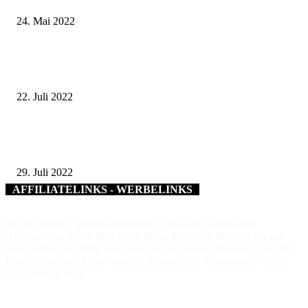
24. Mai 2022
Grundstein für die Zukunft – Kammersiegerehrung: Stellvertretender Land
Emil Müller zeichnete die Besten aus
22. Juli 2022
Zwei neue Haltestellen für die „Bellevue“ und weitere Neuerungen im
Stadtbusverkehr ab 1. August 2022
29. Juli 2022
AFFILIATELINKS - WERBELINKS
Die mit einem * gekennzeichneten Links sind sogenannte
Affiliatelinks. Wenn über einen dieser Links ein Produkt gekauft
wird, erhalte ich dafür von Amazon eine kleine Provision. Für den
Käufer entstehen keine weiteren Kosten. Der Produktpreis erhöht
sich dadurch nicht.