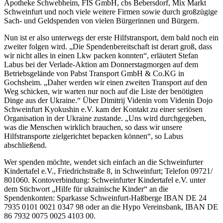
Apotheke Schwebheim, FIS GmbH, cbs Bebersdorf, Mix Markt
Schweinfurt und noch viele weitere Firmen sowie durch großzügige
Sach- und Geldspenden von vielen Bürgerinnen und Bürgern.
Nun ist er also unterwegs der erste Hilfstransport, dem bald noch ein
zweiter folgen wird. „Die Spendenbereitschaft ist derart groß, dass
wir nicht alles in einen Lkw packen konnten“, erläutert Stefan
Labus bei der Verlade-Aktion am Donnerstagmorgen auf dem
Betriebsgelände von Pabst Transport GmbH & Co.KG in
Gochsheim. „Daher werden wir einen zweiten Transport auf den
Weg schicken, wir warten nur noch auf die Liste der benötigten
Dinge aus der Ukraine.“ Über Dimitrij Videnin vom Videnin Dojo
Schweinfurt Kyokushin e.V. kam der Kontakt zu einer seriösen
Organisation in der Ukraine zustande. „Uns wird durchgegeben,
was die Menschen wirklich brauchen, so dass wir unsere
Hilfstransporte zielgerichtet bepacken können“, so Labus
abschließend.
Wer spenden möchte, wendet sich einfach an die Schweinfurter
Kindertafel e.V., Friedrichstraße 8, in Schweinfurt; Telefon 09721/
801060. Kontoverbindung: Schweinfurter Kindertafel e.V. unter
dem Stichwort „Hilfe für ukrainische Kinder“ an die
Spendenkonten: Sparkasse Schweinfurt-Haßberge IBAN DE 24
7935 0101 0021 0347 98 oder an die Hypo Vereinsbank, IBAN DE
86 7932 0075 0025 4103 00.