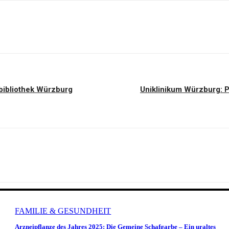
tbibliothek Würzburg
Uniklinikum Würzburg: 
FAMILIE & GESUNDHEIT
o
Arzneipflanze des Jahres 2025: Die Gemeine Schafgarbe – Ein uraltes