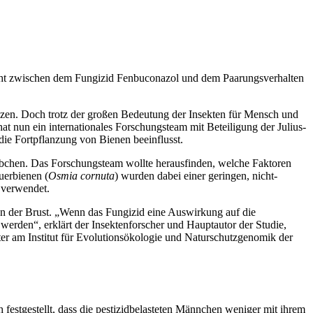
eht zwischen dem Fungizid Fenbuconazol und dem Paarungsverhalten
nzen. Doch trotz der großen Bedeutung der Insekten für Mensch und
t nun ein internationales Forschungsteam mit Beteiligung der Julius-
 die Fortpflanzung von Bienen beeinflusst.
bchen. Das Forschungsteam wollte herausfinden, welche Faktoren
uerbienen (
Osmia cornuta
) wurden dabei einer geringen, nicht-
 verwendet.
en der Brust. „Wenn das Fungizid eine Auswirkung auf die
werden“, erklärt der Insektenforscher und Hauptautor der Studie,
ter am Institut für Evolutionsökologie und Naturschutzgenomik der
stgestellt, dass die pestizidbelasteten Männchen weniger mit ihrem