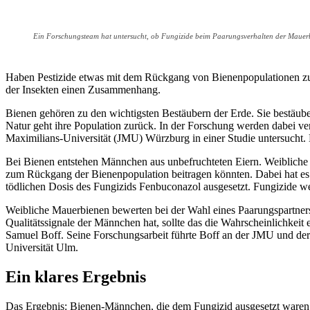
Ein Forschungsteam hat untersucht, ob Fungizide beim Paarungsverhalten der Mauerbi
Haben Pestizide etwas mit dem Rückgang von Bienenpopulationen zu
der Insekten einen Zusammenhang.
Bienen gehören zu den wichtigsten Bestäubern der Erde. Sie bestäub
Natur geht ihre Population zurück. In der Forschung werden dabei ver
Maximilians-Universität (JMU) Würzburg in einer Studie untersucht. Dab
Bei Bienen entstehen Männchen aus unbefruchteten Eiern. Weiblich
zum Rückgang der Bienenpopulation beitragen könnten. Dabei hat es s
tödlichen Dosis des Fungizids Fenbuconazol ausgesetzt. Fungizide w
Weibliche Mauerbienen bewerten bei der Wahl eines Paarungspartners
Qualitätssignale der Männchen hat, sollte das die Wahrscheinlichkeit
Samuel Boff. Seine Forschungsarbeit führte Boff an der JMU und der U
Universität Ulm.
Ein klares Ergebnis
Das Ergebnis: Bienen-Männchen, die dem Fungizid ausgesetzt waren, 