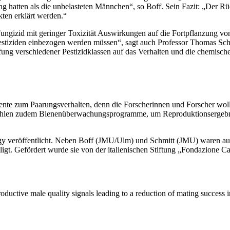
 hatten als die unbelasteten Männchen“, so Boff. Sein Fazit: „Der R
kten erklärt werden.“
in Fungizid mit geringer Toxizität Auswirkungen auf die Fortpflanzung v
estiziden einbezogen werden müssen“, sagt auch Professor Thomas Sch
 Prüfung verschiedener Pestizidklassen auf das Verhalten und die chemi
nte zum Paarungsverhalten, denn die Forscherinnen und Forscher wolle
ehlen zudem Bienenüberwachungsprogramme, um Reproduktionsergebniss
gy veröffentlicht. Neben Boff (JMU/Ulm) und Schmitt (JMU) waren auch
igt. Gefördert wurde sie von der italienischen Stiftung „Fondazione Ca
oductive male quality signals leading to a reduction of mating success in