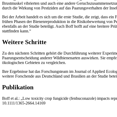
Brustmuskel vibrierten und auch eine andere Geruchszusammensetzung
durch die Wirkung von Pestiziden auf das Paarungsverhalten der Inse
Bei der Arbeit handelt es sich um die erste Studie, die zeigt, dass e
frühen Phasen der Bienenreproduktion in die Risikobewertung von P
ebenfalls an der Studie beteiligt. Auch Boff hofft auf eine breitere
stattfinden kann.“
Weitere Schritte
Zu den nächsten Schritten gehört die Durchführung weiterer Experime
Paarungsentscheidung anderer Wildbienenarten auswirken. Sie empf
ökologischen Gebieten zu vergleichen.
Ihre Ergebnisse hat das Forschungsteam im Journal of Applied Ecolo
weitere Forschende aus Deutschland und Brasilien an der Studie beteil
Publikation
Boff et al.: „Low toxicity crop fungicide (fenbuconazole) impacts repr
10.1111/1365-2664.14169