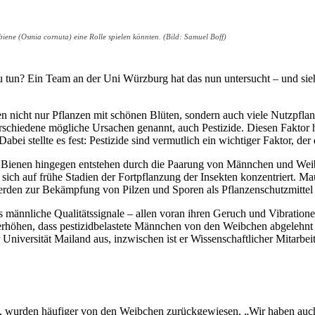
ene (Osmia cornuta) eine Rolle spielen könnten. (Bild: Samuel Boff)
 tun? Ein Team an der Uni Würzburg hat das nun untersucht – und si
en nicht nur Pflanzen mit schönen Blüten, sondern auch viele Nutzpfla
schiedene mögliche Ursachen genannt, auch Pestizide. Diesen Faktor ha
ei stellte es fest: Pestizide sind vermutlich ein wichtiger Faktor, der
e Bienen hingegen entstehen durch die Paarung von Männchen und Wei
ich auf frühe Stadien der Fortpflanzung der Insekten konzentriert. Ma
erden zur Bekämpfung von Pilzen und Sporen als Pflanzenschutzmittel
 männliche Qualitätssignale – allen voran ihren Geruch und Vibration
 erhöhen, dass pestizidbelastete Männchen von den Weibchen abgelehnt 
niversität Mailand aus, inzwischen ist er Wissenschaftlicher Mitarbei
wurden häufiger von den Weibchen zurückgewiesen. „Wir haben auch fe