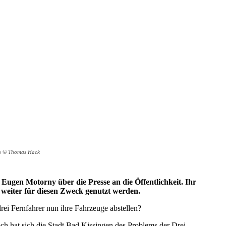
gen © Thomas Hack
gen Motorny über die Presse an die Öffentlichkeit. Ihr
r weiter für diesen Zweck genutzt werden.
rei Fernfahrer nun ihre Fahrzeuge abstellen?
h hat sich die Stadt Bad Kissingen des Problems der Drei