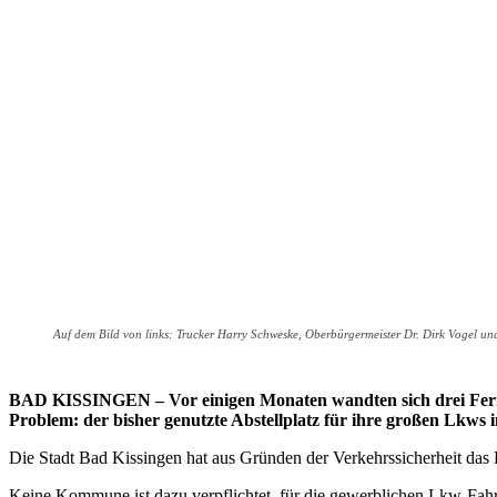
Auf dem Bild von links: Trucker Harry Schweske, Oberbürgermeister Dr. Dirk Vogel u
BAD KISSINGEN – Vor einigen Monaten wandten sich drei Fernfa
Problem: der bisher genutzte Abstellplatz für ihre großen Lkws 
Die Stadt Bad Kissingen hat aus Gründen der Verkehrssicherheit das D
Keine Kommune ist dazu verpflichtet, für die gewerblichen Lkw-Fahr