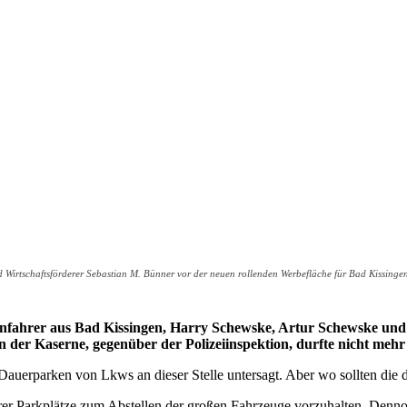
nd Wirtschaftsförderer Sebastian M. Bünner vor der neuen rollenden Werbefläche für Bad Kissin
hrer aus Bad Kissingen, Harry Schewske, Artur Schewske und Eu
in der Kaserne, gegenüber der Polizeiinspektion, durfte nicht meh
auerparken von Lkws an dieser Stelle untersagt. Aber wo sollten die d
er Parkplätze zum Abstellen der großen Fahrzeuge vorzuhalten. Dennoc