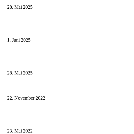
28. Mai 2025
Erlebnisreicher Juni: Spannende Gästeführungen in Stadt und Landkreis
Schweinfurt
1. Juni 2025
Wenn kleine Kicker groß rauskommen – 17. Grundschul-Fußballturnier de
Landkreise in Berkach
28. Mai 2025
Oasen für Mensch und Tier: Fünf private Gärten erhielten eine Zertifizier
als Naturgarten
22. November 2022
Gesundwerden in Wohlfühlambiente – Leopoldina-Krankenhaus eröffnet n
Komfortstation C2
23. Mai 2022