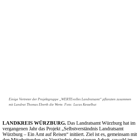
Einige Vertreter der Projektgruppe „WERTEvolles Landratsamt“ pflanzten zusammen
mit Landrat Thomas Eberth die Werte. Foto: Lucas Kesselhut
LANDKREIS WÜRZBURG.
Das Landratsamt Würzburg hat im
vergangenen Jahr das Projekt „Selbstverständnis Landratsamt
Würzburg – Ein Amt auf Reisen“ initiiert. Ziel ist es, gemeinsam mit
den Mitarbeitenden ein Verständnis der eigenen Arbeit, sowohl im