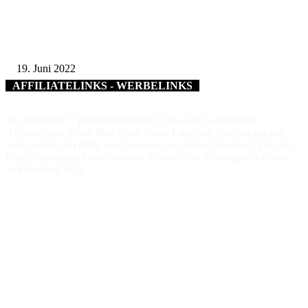
Schonungen beschließt weitere Investitionen in Kindergärten – Auslastung
Kindertagesstätten weiterhin auf sehr hohem Niveau
19. Juni 2022
AFFILIATELINKS - WERBELINKS
Die mit einem * gekennzeichneten Links sind sogenannte
Affiliatelinks. Wenn über einen dieser Links ein Produkt gekauft
wird, erhalte ich dafür von Amazon eine kleine Provision. Für den
Käufer entstehen keine weiteren Kosten. Der Produktpreis erhöht
sich dadurch nicht.