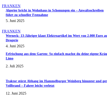
FRANKEN
Algerier bricht in Wohnhaus in Schonungen ein – Anwaltsschreiben
führt zu schneller Festnahme
5. Juni 2025
FRANKEN
Werneck: 13-Jähriger klaut Elektroartikel im Wert von 2.000 Euro a
Drogerie
4. Juni 2025
Erfrischung aus dem Garten: So einfach machst du deine eigene Kräu
Limo
2. Juli 2025
Traktor stürzt Abhang im Hammelburger Weinberg hinunter und ger
Vollbrand – Fahrer leicht verletzt
12. Juni 2025