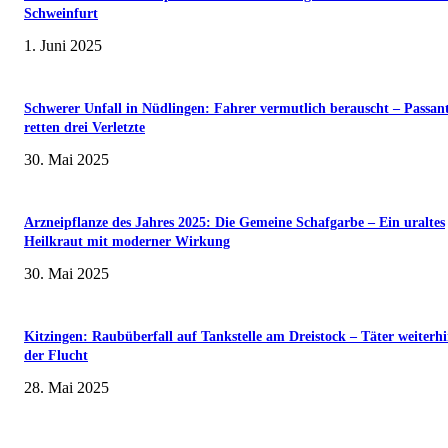
Schweinfurt
1. Juni 2025
Schwerer Unfall in Nüdlingen: Fahrer vermutlich berauscht – Passan
retten drei Verletzte
30. Mai 2025
Arzneipflanze des Jahres 2025: Die Gemeine Schafgarbe – Ein uraltes
Heilkraut mit moderner Wirkung
30. Mai 2025
Kitzingen: Raubüberfall auf Tankstelle am Dreistock – Täter weiterhi
der Flucht
28. Mai 2025
Museumsfest und UNESCO-Welterbetag in der Oberen Saline am 1. Juni i
Kissingen