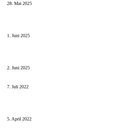
28. Mai 2025
Erlebnisreicher Juni: Spannende Gästeführungen in Stadt und Landkreis
Schweinfurt
1. Juni 2025
Tradition erleben: Deutscher Mühlentag im Fränkischen Freilandmuseum
Fladungen am 9. Juni 2025
2. Juni 2025
Richtfest am Bürgerhaus Krone in Reiterswiesen
7. Juli 2022
„Bäume für die Zukunft“: Sparkasse unterstützt die Pflanzaktion der Stadt
Schweinfurt
5. April 2022