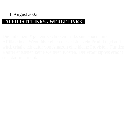
Wasserentnahme aus Gewässern: Wann sie erlaubt ist und wann nicht
11. August 2022
AFFILIATELINKS - WERBELINKS
Die mit einem * gekennzeichneten Links sind sogenannte
Affiliatelinks. Wenn über einen dieser Links ein Produkt gekauft
wird, erhalte ich dafür von Amazon eine kleine Provision. Für den
Käufer entstehen keine weiteren Kosten. Der Produktpreis erhöht
sich dadurch nicht.