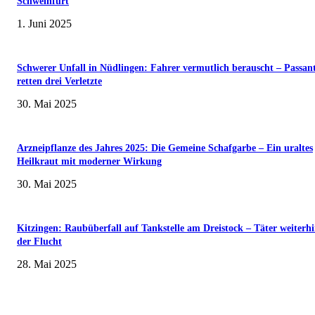
Schweinfurt
1. Juni 2025
Schwerer Unfall in Nüdlingen: Fahrer vermutlich berauscht – Passan
retten drei Verletzte
30. Mai 2025
Arzneipflanze des Jahres 2025: Die Gemeine Schafgarbe – Ein uraltes
Heilkraut mit moderner Wirkung
30. Mai 2025
Kitzingen: Raubüberfall auf Tankstelle am Dreistock – Täter weiterhi
der Flucht
28. Mai 2025
Museumsfest und UNESCO-Welterbetag in der Oberen Saline am 1. Juni i
Kissingen