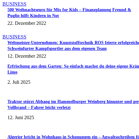
BUSINESS
500 Weihnachtseuro für Mix for Kids – Finanzplanung Freund &
Puglio hilft Kindern in Not
22. Dezember 2022
BUSINESS
Weltmeister-Unternehmen: Kunststofftechnik ROS feierte erfolgreich
Schweinfurter Kampfsportler aus dem eigenen Team
12. Dezember 2022
Erfrischung aus dem Garten: So einfach machst du deine eigene Kräu
Limo
2. Juli 2025
Traktor stürzt Abhang im Hammelburger Weinberg hinunter und ger
Vollbrand – Fahrer leicht verletzt
12. Juni 2025
Algerier bricht in Wohnhaus in Schonungen ein – Anwaltsschreiben f