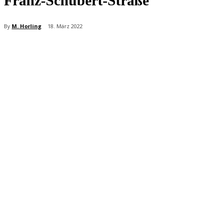
Franz-Schubert-Straße
By
M. Horling
18. März 2022