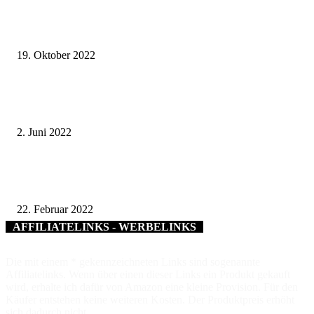
„Qualitätsoffensive Naturparke“: VDN verlieh dem Naturpark Haßberge d
Zertifikat für „ausgezeichnete“ Naturpark-Arbeit
19. Oktober 2022
Gelebte Partnerschaft und Wissenstransfer – Gedi Hampe referierte im
Landratsamt Bad Kissingen über Innovationen gegen den Klimawandel
2. Juni 2022
Ganz ohne Stichelei ging´s doch nicht, aber ohne CSU-Fraktion: So war d
ersten Online-Livestream der Schweinfurter Stadtratssitzung
22. Februar 2022
AFFILIATELINKS - WERBELINKS
Die mit einem * gekennzeichneten Links sind sogenannte
Affiliatelinks. Wenn über einen dieser Links ein Produkt gekauft
wird, erhalte ich dafür von Amazon eine kleine Provision. Für den
Käufer entstehen keine weiteren Kosten. Der Produktpreis erhöht
sich dadurch nicht.