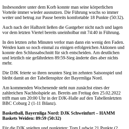
Insbesondere unter dem Korb konnte man seine körperlichen
Vorteile immer wieder ausnutzen. Die Führung wuchs so immer
weiter und betrug zur Pause bereits komfortable 18 Punkte (50:32).
Auch nach der Halbzeit ließen die Gastgeber nicht nach und lagen
vor dem letzten Viertel bereits uneinholbar mit 74:40 in Führung.
In den letzten zehn Minuten verlor man dann ein wenig den Faden.
Weiden kam so noch einmal zu einigen erfolgreichen Aktionen und
konnte den Schlussabschnitt für sich entscheiden. Am deutlichen
und letztlich nie gefährdeten 89:59-Sieg änderte dies aber nichts
mehr.
Die DJK feierte so ihren neunten Sieg im zehnten Saisonspiel und
bleibt damit an der Tabellenspitze der Bayernliga Nord.
Am kommenden Wochenende steht nun zunächst eines der
zahlreichen Nachholspiele an. Bereits am Freitag den 25.02.2022
trifft man um 20:00 Uhr in der DJK-Halle auf den Tabellenletzten
BBC Coburg 2 (1-11 Bilanz).
Basketball, Bayernliga Nord: DJK Schweinfurt – HAMM
Baskets Weiden: 89:59 (50:32)
Für die DJK spielten und punkteten: Tom Ludwig 21 Punkte (2