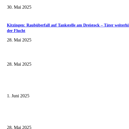
30. Mai 2025
Kitzingen: Raubüberfall auf Tankstelle am Dreistock – Täter weiterhi
der Flucht
28. Mai 2025
Museumsfest und UNESCO-Welterbetag in der Oberen Saline am 1. Juni i
Kissingen
28. Mai 2025
Erlebnisreicher Juni: Spannende Gästeführungen in Stadt und Landkreis
Schweinfurt
1. Juni 2025
Wenn kleine Kicker groß rauskommen – 17. Grundschul-Fußballturnier de
Landkreise in Berkach
28. Mai 2025