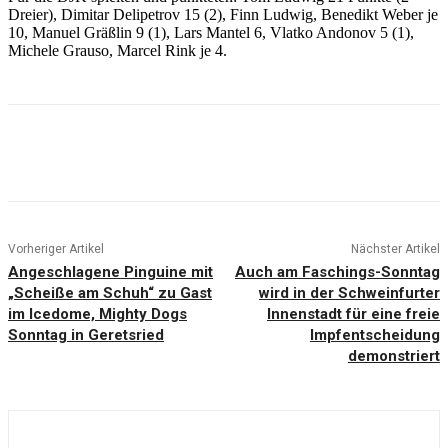
Dreier), Dimitar Delipetrov 15 (2), Finn Ludwig, Benedikt Weber je
10, Manuel Gräßlin 9 (1), Lars Mantel 6, Vlatko Andonov 5 (1),
Michele Grauso, Marcel Rink je 4.
Vorheriger Artikel
Nächster Artikel
Angeschlagene Pinguine mit
Auch am Faschings-Sonntag
„Scheiße am Schuh“ zu Gast
wird in der Schweinfurter
im Icedome, Mighty Dogs
Innenstadt für eine freie
Sonntag in Geretsried
Impfentscheidung
demonstriert