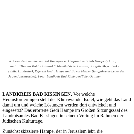
Vertreter des Landkreises Bad Kissingen im Gespräch mit Gedi Hampe (v.l.n.r.):
Landrat Thomas Bold, Gotthard Schlereth (stellv. Landrat), Brigitte Meyerdierks
(stellv. Landrätin), Referent Gedi Hampe und Edwin Metzler (langjähriger Leiter des
Jugendaustausches). Foto: Landkreis Bad Kissingen/Felix Gantner
LANDKREIS BAD KISSINGEN.
Vor welche
Herausforderungen stellt der Klimawandel Israel, wie geht das Land
damit um und welche Lösungen werden dort entwickelt und
eingesetzt? Das erörterte Gedi Hampe im Großen Sitzungssaal des
Landratsamtes Bad Kissingen in seinem Vortrag im Rahmen der
Jüdischen Kulturtage.
Zunächst skizzierte Hampe, der in Jerusalem lebt, die