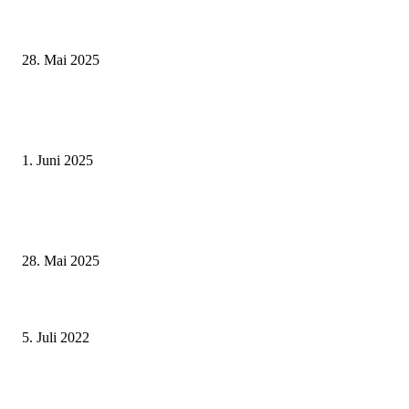
Museumsfest und UNESCO-Welterbetag in der Oberen Saline am 1. Juni i
Kissingen
28. Mai 2025
Erlebnisreicher Juni: Spannende Gästeführungen in Stadt und Landkreis
Schweinfurt
1. Juni 2025
Wenn kleine Kicker groß rauskommen – 17. Grundschul-Fußballturnier de
Landkreise in Berkach
28. Mai 2025
Der Eisvogel als Symbol für Natur- und Artenschutz am Altmain im Landk
Kitzingen
5. Juli 2022
Videoüberwachung an der Baustelleneinrichtung im Skaterpark ab 04. Mai