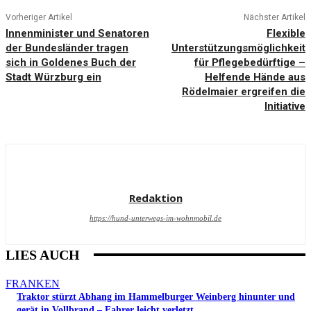
Vorheriger Artikel
Nächster Artikel
Innenminister und Senatoren
Flexible
der Bundesländer tragen
Unterstützungsmöglichkeit
sich in Goldenes Buch der
für Pflegebedürftige –
Stadt Würzburg ein
Helfende Hände aus
Rödelmaier ergreifen die
Initiative
Redaktion
https://hund-unterwegs-im-wohnmobil.de
LIES AUCH
FRANKEN
Traktor stürzt Abhang im Hammelburger Weinberg hinunter und
gerät in Vollbrand – Fahrer leicht verletzt