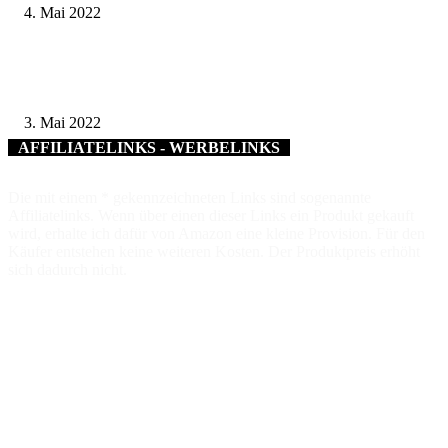
4. Mai 2022
STADTRADELN 2022 in Schweinfurt – Ab 9. Mai können Interessierte b
Wettbewerb für mehr Klimaschutz antreten
3. Mai 2022
AFFILIATELINKS - WERBELINKS
Die mit einem * gekennzeichneten Links sind sogenannte
Affiliatelinks. Wenn über einen dieser Links ein Produkt gekauft
wird, erhalte ich dafür von Amazon eine kleine Provision. Für den
Käufer entstehen keine weiteren Kosten. Der Produktpreis erhöht
sich dadurch nicht.