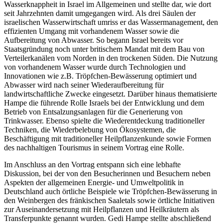
Wasserknappheit in Israel im Allgemeinen und stellte dar, wie dort
seit Jahrzehnten damit umgegangen wird. Als drei Säulen der
israelischen Wasserwirtschaft umriss er das Wassermanagement, den
effizienten Umgang mit vorhandenem Wasser sowie die
Aufbereitung von Abwasser. So begann Israel bereits vor
Staatsgründung noch unter britischem Mandat mit dem Bau von
Verteilerkanälen vom Norden in den trockenen Süden. Die Nutzung
von vorhandenem Wasser wurde durch Technologien und
Innovationen wie z.B. Tröpfchen-Bewässerung optimiert und
Abwasser wird nach seiner Wiederaufbereitung für
landwirtschaftliche Zwecke eingesetzt. Darüber hinaus thematisierte
Hampe die führende Rolle Israels bei der Entwicklung und dem
Betrieb von Entsalzungsanlagen für die Generierung von
Trinkwasser. Ebenso spielte die Wiederentdeckung traditioneller
Techniken, die Wiederbelebung von Ökosystemen, die
Beschäftigung mit traditioneller Heilpflanzenkunde sowie Formen
des nachhaltigen Tourismus in seinem Vortrag eine Rolle.
Im Anschluss an den Vortrag entspann sich eine lebhafte
Diskussion, bei der von den Besucherinnen und Besuchern neben
Aspekten der allgemeinen Energie- und Umweltpolitik in
Deutschland auch örtliche Beispiele wie Tröpfchen-Bewässerung in
den Weinbergen des fränkischen Saaletals sowie örtliche Initiativen
zur Auseinandersetzung mit Heilpflanzen und Heilkräutern als
Transferpunkte genannt wurden. Gedi Hampe stellte abschließend