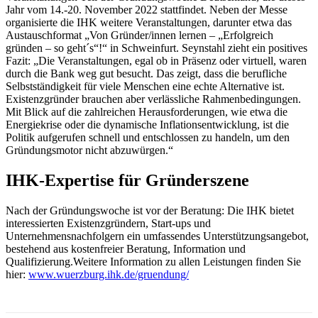
Jahr vom 14.-20. November 2022 stattfindet. Neben der Messe
organisierte die IHK weitere Veranstaltungen, darunter etwa das
Austauschformat „Von Gründer/innen lernen – „Erfolgreich
gründen – so geht´s“!“ in Schweinfurt. Seynstahl zieht ein positives
Fazit: „Die Veranstaltungen, egal ob in Präsenz oder virtuell, waren
durch die Bank weg gut besucht. Das zeigt, dass die berufliche
Selbstständigkeit für viele Menschen eine echte Alternative ist.
Existenzgründer brauchen aber verlässliche Rahmenbedingungen.
Mit Blick auf die zahlreichen Herausforderungen, wie etwa die
Energiekrise oder die dynamische Inflationsentwicklung, ist die
Politik aufgerufen schnell und entschlossen zu handeln, um den
Gründungsmotor nicht abzuwürgen.“
IHK-Expertise für Gründerszene
Nach der Gründungswoche ist vor der Beratung: Die IHK bietet
interessierten Existenzgründern, Start-ups und
Unternehmensnachfolgern ein umfassendes Unterstützungsangebot,
bestehend aus kostenfreier Beratung, Information und
Qualifizierung.Weitere Information zu allen Leistungen finden Sie
hier:
www.wuerzburg.ihk.de/gruendung/