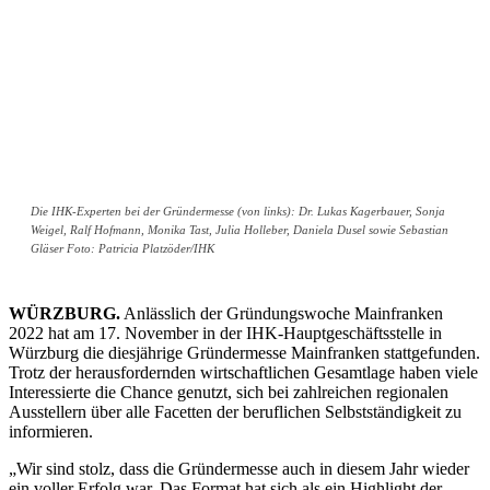
Die IHK-Experten bei der Gründermesse (von links): Dr. Lukas Kagerbauer, Sonja
Weigel, Ralf Hofmann, Monika Tast, Julia Holleber, Daniela Dusel sowie Sebastian
Gläser Foto: Patricia Platzöder/IHK
WÜRZBURG.
Anlässlich der Gründungswoche Mainfranken
2022 hat am 17. November in der IHK-Hauptgeschäftsstelle in
Würzburg die diesjährige Gründermesse Mainfranken stattgefunden.
Trotz der herausfordernden wirtschaftlichen Gesamtlage haben viele
Interessierte die Chance genutzt, sich bei zahlreichen regionalen
Ausstellern über alle Facetten der beruflichen Selbstständigkeit zu
informieren.
„Wir sind stolz, dass die Gründermesse auch in diesem Jahr wieder
ein voller Erfolg war. Das Format hat sich als ein Highlight der