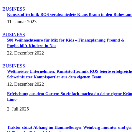
BUSINESS
Kunststofftechnik ROS verabschiedete Klaus Braun in den Ruhestan
11. Januar 2023
BUSINESS
500 Weihnachtseuro für Mix for Kids – Finanzplanung Freund &
Puglio hilft Kindern in Not
22. Dezember 2022
BUSINESS
Weltmeister-Unternehmen: Kunststofftechnik ROS feierte erfolgreich
Schweinfurter Kampfsportler aus dem eigenen Team
12. Dezember 2022
Erfrischung aus dem Garten: So einfach machst du deine eigene Kräu
Limo
2. Juli 2025
Traktor stürzt Abhang im Hammelburger Weinberg hinunter und ger