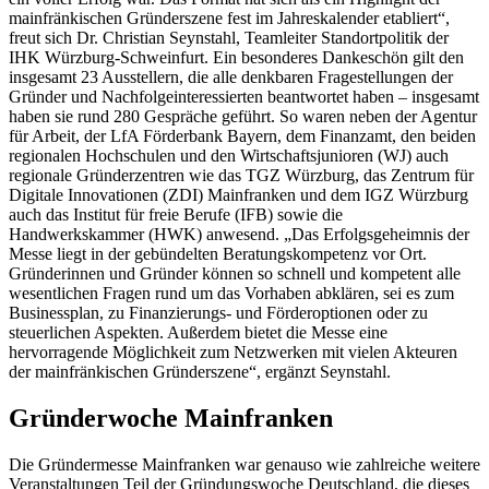
mainfränkischen Gründerszene fest im Jahreskalender etabliert“,
freut sich Dr. Christian Seynstahl, Teamleiter Standortpolitik der
IHK Würzburg-Schweinfurt. Ein besonderes Dankeschön gilt den
insgesamt 23 Ausstellern, die alle denkbaren Fragestellungen der
Gründer und Nachfolgeinteressierten beantwortet haben – insgesamt
haben sie rund 280 Gespräche geführt. So waren neben der Agentur
für Arbeit, der LfA Förderbank Bayern, dem Finanzamt, den beiden
regionalen Hochschulen und den Wirtschaftsjunioren (WJ) auch
regionale Gründerzentren wie das TGZ Würzburg, das Zentrum für
Digitale Innovationen (ZDI) Mainfranken und dem IGZ Würzburg
auch das Institut für freie Berufe (IFB) sowie die
Handwerkskammer (HWK) anwesend. „Das Erfolgsgeheimnis der
Messe liegt in der gebündelten Beratungskompetenz vor Ort.
Gründerinnen und Gründer können so schnell und kompetent alle
wesentlichen Fragen rund um das Vorhaben abklären, sei es zum
Businessplan, zu Finanzierungs- und Förderoptionen oder zu
steuerlichen Aspekten. Außerdem bietet die Messe eine
hervorragende Möglichkeit zum Netzwerken mit vielen Akteuren
der mainfränkischen Gründerszene“, ergänzt Seynstahl.
Gründerwoche Mainfranken
Die Gründermesse Mainfranken war genauso wie zahlreiche weitere
Veranstaltungen Teil der Gründungswoche Deutschland, die dieses