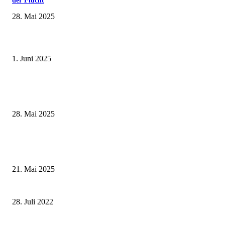
der Flucht
28. Mai 2025
Erlebnisreicher Juni: Spannende Gästeführungen in Stadt und Landkreis
Schweinfurt
1. Juni 2025
Wenn kleine Kicker groß rauskommen – 17. Grundschul-Fußballturnier de
Landkreise in Berkach
28. Mai 2025
Zeitreise am Main: Großer Mittelaltermarkt an der Leonhard-Frank-Prom
in Würzburg
21. Mai 2025
Dankeschön-Fest für Tagespflegepersonen aus Stadt und Landkreis Würzb
28. Juli 2022