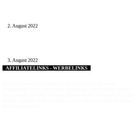
Leiter des Gesundheitsamtes geht in den Ruhestand – Landrat Wilhelm
Schneider verabschiedet Dr. Jürgen Reimann in die Freistellungsphase der
Altersteilzeit
2. August 2022
Umfrage zu „WERTEvolles Landratsamt“: Nun sind die Bürgerinnen und
Bürger gefragt
3. August 2022
AFFILIATELINKS - WERBELINKS
Die mit einem * gekennzeichneten Links sind sogenannte
Affiliatelinks. Wenn über einen dieser Links ein Produkt gekauft
wird, erhalte ich dafür von Amazon eine kleine Provision. Für den
Käufer entstehen keine weiteren Kosten. Der Produktpreis erhöht
sich dadurch nicht.