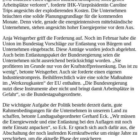
Arbeitsplätze verloren“, forderte IHK-Vizepräsidentin Caroline
Trips angesichts der explodierenden Kosten. Die Unternehmen
bräuchten eine solide Planungsgrundlage für die kommenden
Monate. Denn viele, gerade die energieintensiven mittelständische
Unternehmen, stehen angesichts hoher Energiepreise vor dem Aus.
Anja Weisgerber griff die Forderung auf. Noch im Februar habe die
Union im Bundestag Vorschläge zur Entlastung von Bürgern und
Unternehmen eingebracht. Diese Anträge wurden jedoch abgelehnt.
Auch beim Entlastungspaket der Bundesregierung seien die
Unternehmen nicht ausreichend berücksichtigt worden. „Sie
profitieren im Grunde nur von der Kraftstoffpreissenkung. Das ist zu
wenig“, betonte Weisgerber. Auch sie forderte einen eigenen
Industriestrompreis. Beihilferechtlich wäre eine solche Maßnahme
im „Werkzeugkasten“ der EU enthalten. „Die Bundesregierung
nutzt diese Instrumente aber nicht und bringt damit Arbeitsplätze in
Gefahr“, so die Bundestagsabgeordnete.
Die wichtigste Aufgabe der Politik besteht derzeit darin, gute
Rahmenbedingungen für die Unternehmen in unserem Land zu
schaffen, betonte Landtagsabgeordneter Gerhard Eck. „Wir müssen
die Energiewende und eine Entlastung bei den Auflagen mit noch
mehr Einsatz anpacken“, so Eck. Er sprach sich auch dafür aus, die
Abschaltung der noch laufenden Kernkraftwerke um einige Jahre zu
verschieben, um die aktuelle Phase der unsicheren