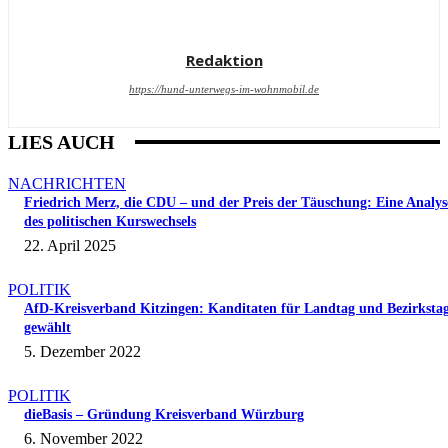
Redaktion
https://hund-unterwegs-im-wohnmobil.de
LIES AUCH
NACHRICHTEN
Friedrich Merz, die CDU – und der Preis der Täuschung: Eine Analys
des politischen Kurswechsels
22. April 2025
POLITIK
AfD-Kreisverband Kitzingen: Kanditaten für Landtag und Bezirksta
gewählt
5. Dezember 2022
POLITIK
dieBasis – Gründung Kreisverband Würzburg
6. November 2022