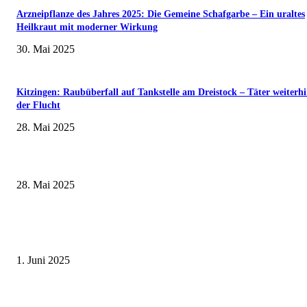
Arzneipflanze des Jahres 2025: Die Gemeine Schafgarbe – Ein uraltes
Heilkraut mit moderner Wirkung
30. Mai 2025
Kitzingen: Raubüberfall auf Tankstelle am Dreistock – Täter weiterhi
der Flucht
28. Mai 2025
Wenn kleine Kicker groß rauskommen – 17. Grundschul-Fußballturnier de
Landkreise in Berkach
28. Mai 2025
Erlebnisreicher Juni: Spannende Gästeführungen in Stadt und Landkreis
Schweinfurt
1. Juni 2025
Sonderausstellung und Führungen am Internationalen Museumstag im Mu