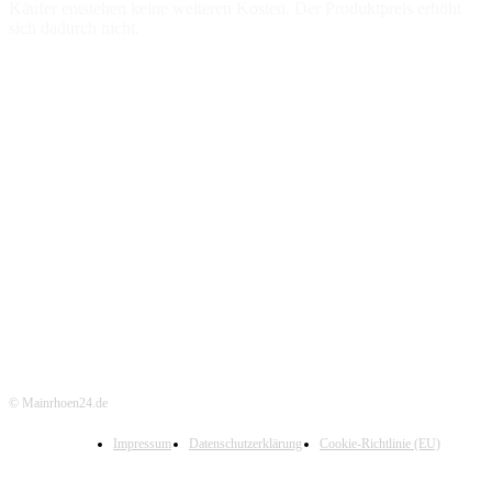
Käufer entstehen keine weiteren Kosten. Der Produktpreis erhöht
sich dadurch nicht.
© Mainrhoen24.de
Impressum
Datenschutzerklärung
Cookie-Richtlinie (EU)