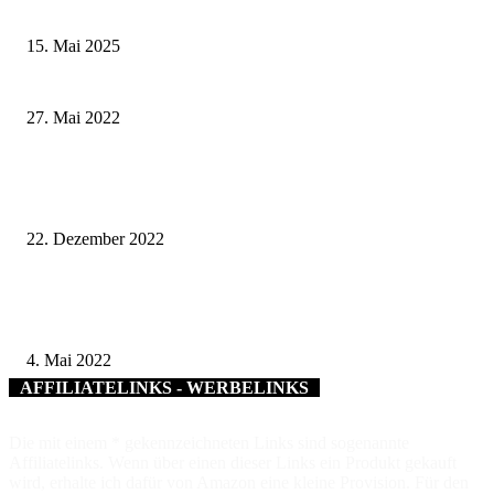
Obere Saline Bad Kissingen
15. Mai 2025
Bolzplatz zwischen Pfalzstraße und Am Steingraben ist fertig
27. Mai 2022
Unterstützung für den Tierschutzverein – Stadt Würzburg erhöht den
Betriebskostenzuschuss für das Tierheim auf 100.000 EURO
22. Dezember 2022
Erlesene Speisen und kulturelle Schmankerl: der Radlerfrühling 2022 im
Landkreis Würzburg
4. Mai 2022
AFFILIATELINKS - WERBELINKS
Die mit einem * gekennzeichneten Links sind sogenannte
Affiliatelinks. Wenn über einen dieser Links ein Produkt gekauft
wird, erhalte ich dafür von Amazon eine kleine Provision. Für den