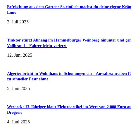
Erfrischung aus dem Garten: So einfach machst du deine eigene Kräu
Limo
2. Juli 2025
Traktor stürzt Abhang im Hammelburger Weinberg hinunter und ger
Vollbrand – Fahrer leicht verletzt
12. Juni 2025
Algerier bricht in Wohnhaus in Schonungen ein – Anwaltsschreiben f
zu schneller Festnahme
5. Juni 2025
Werneck: 13-Jähriger klaut Elektroartikel im Wert von 2.000 Euro a
Drogerie
4. Juni 2025