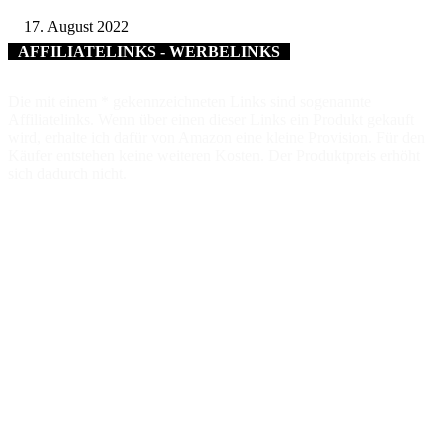
17. August 2022
AFFILIATELINKS - WERBELINKS
Die mit einem * gekennzeichneten Links sind sogenannte
Affiliatelinks. Wenn über einen dieser Links ein Produkt gekauft
wird, erhalte ich dafür von Amazon eine kleine Provision. Für den
Käufer entstehen keine weiteren Kosten. Der Produktpreis erhöht
sich dadurch nicht.