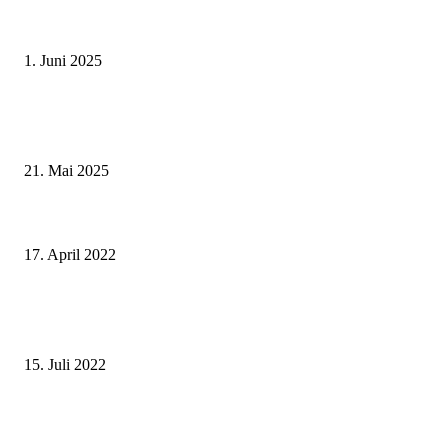
Erlebnisreicher Juni: Spannende Gästeführungen in Stadt und Landkreis
Schweinfurt
1. Juni 2025
Zeitreise am Main: Großer Mittelaltermarkt an der Leonhard-Frank-Prom
in Würzburg
21. Mai 2025
„MUSIK. MUT. FRAUEN.“ – Benefizkonzert der Birgit-Werner-Stiftung 
Unterstützung krebskranker Frauen am 14. Mai
17. April 2022
Schonungen erhält Finanzspritze in Höhe von 2,5 Millionen Euro –
Erfolgreiche Bewerbung um Mittel aus der Gigabitrichtlinie
15. Juli 2022
Gemeinsam mehr erreichen – Erstes Treffen des Beraternetzwerks der Öko
Modellregion Würzburg