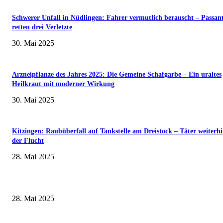
Schwerer Unfall in Nüdlingen: Fahrer vermutlich berauscht – Passan
retten drei Verletzte
30. Mai 2025
Arzneipflanze des Jahres 2025: Die Gemeine Schafgarbe – Ein uraltes
Heilkraut mit moderner Wirkung
30. Mai 2025
Kitzingen: Raubüberfall auf Tankstelle am Dreistock – Täter weiterhi
der Flucht
28. Mai 2025
Wenn kleine Kicker groß rauskommen – 17. Grundschul-Fußballturnier de
Landkreise in Berkach
28. Mai 2025