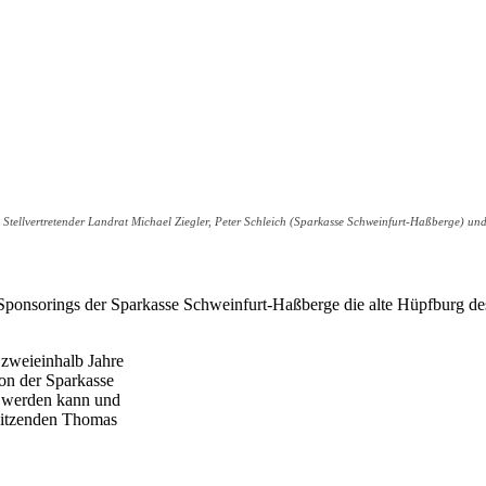
.r.) Stellvertretender Landrat Michael Ziegler, Peter Schleich (Sparkasse Schweinfurt-Haßberg
Sponsorings der Sparkasse Schweinfurt-Haßberge die alte Hüpfburg de
 zweieinhalb Jahre
von der Sparkasse
t werden kann und
sitzenden Thomas