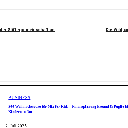
der Stiftergemeinschaft an
Die Wildpa
BUSINESS
500 Weihnachtseuro für Mix for Kids – Finanzplanung Freund & Puglio hi
Kindern in Not
2. Juli 2025