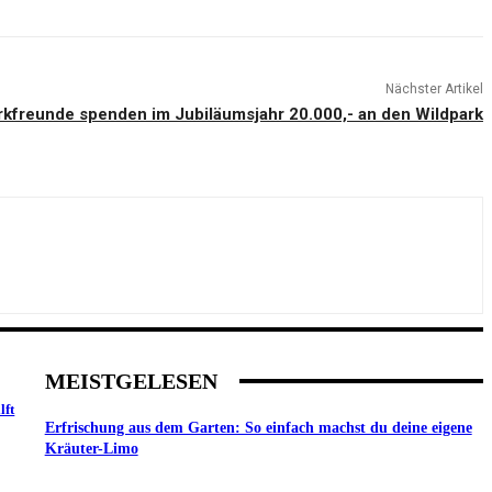
Nächster Artikel
rkfreunde spenden im Jubiläumsjahr 20.000,- an den Wildpark
MEISTGELESEN
lft
Erfrischung aus dem Garten: So einfach machst du deine eigene
Kräuter-Limo