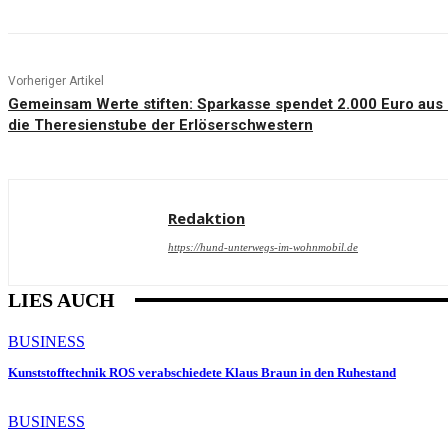
Vorheriger Artikel
Gemeinsam Werte stiften: Sparkasse spendet 2.000 Euro aus 
die Theresienstube der Erlöserschwestern
Redaktion
https://hund-unterwegs-im-wohnmobil.de
LIES AUCH
BUSINESS
Kunststofftechnik ROS verabschiedete Klaus Braun in den Ruhestand
BUSINESS