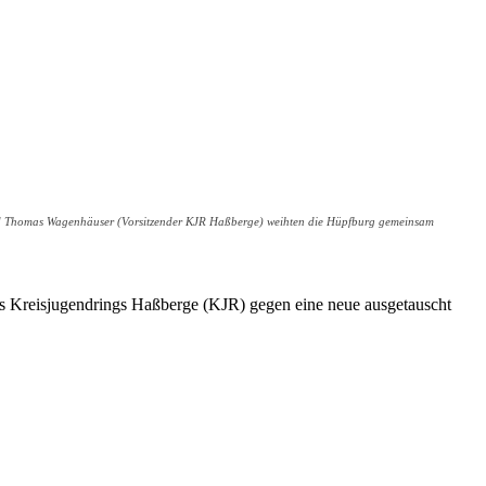
e) und Thomas Wagenhäuser (Vorsitzender KJR Haßberge) weihten die Hüpfburg gemeinsam
s Kreisjugendrings Haßberge (KJR) gegen eine neue ausgetauscht