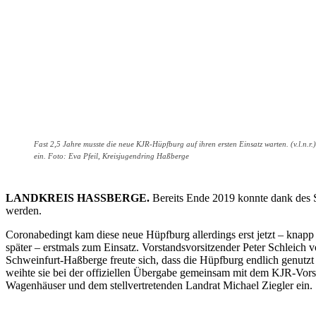
Fast 2,5 Jahre musste die neue KJR-Hüpfburg auf ihren ersten Einsatz warten. (v.l.n
ein. Foto: Eva Pfeil, Kreisjugendring Haßberge
LANDKREIS HASSBERGE.
Bereits Ende 2019 konnte dank des 
werden.
Coronabedingt kam diese neue Hüpfburg allerdings erst jetzt – knapp
später – erstmals zum Einsatz. Vorstandsvorsitzender Peter Schleich 
Schweinfurt-Haßberge freute sich, dass die Hüpfburg endlich genutz
weihte sie bei der offiziellen Übergabe gemeinsam mit dem KJR-Vor
Wagenhäuser und dem stellvertretenden Landrat Michael Ziegler ein.