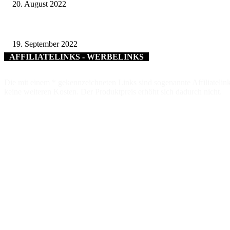
20. August 2022
Wo ein virtueller Dorfplatz zum Austausch einlädt und so Menschen wie
19. September 2022
AFFILIATELINKS - WERBELINKS
Die mit einem * gekennzeichneten Links sind sogenannte Affiliatelink
keine weiteren Kosten. Der Produktpreis erhöht sich dadurch nicht.