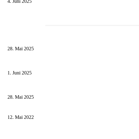
4. Juni 2025
Redaktionstipp
Museumsfest und UNESCO-Welterbetag in der Oberen Saline am 1. Juni i
28. Mai 2025
Erlebnisreicher Juni: Spannende Gästeführungen in Stadt und Landkreis S
1. Juni 2025
Wenn kleine Kicker groß rauskommen – 17. Grundschul-Fußballturnier de
28. Mai 2025
Qualität im Glas, die überzeugt – Weingut Bernhard Rippstein aus Sand a
12. Mai 2022
Im Weinbau brechen neue Zeiten an – Ab dem Jahrgang 2026 gilt das Rom