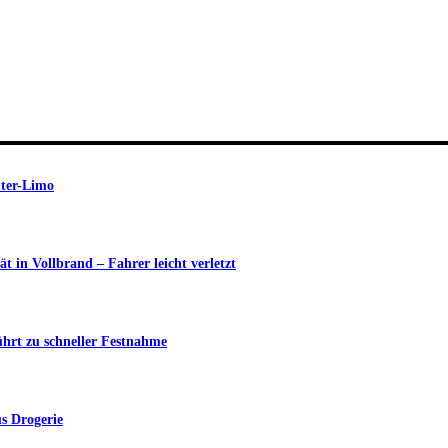
uter-Limo
in Vollbrand – Fahrer leicht verletzt
ührt zu schneller Festnahme
s Drogerie