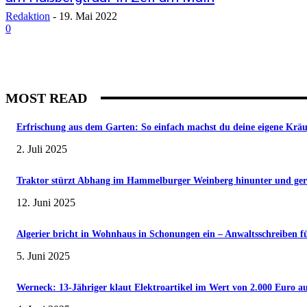
Redaktion
-
19. Mai 2022
0
MOST READ
Erfrischung aus dem Garten: So einfach machst du deine eigene Krä
2. Juli 2025
Traktor stürzt Abhang im Hammelburger Weinberg hinunter und gerät 
12. Juni 2025
Algerier bricht in Wohnhaus in Schonungen ein – Anwaltsschreiben f
5. Juni 2025
Werneck: 13-Jähriger klaut Elektroartikel im Wert von 2.000 Euro au