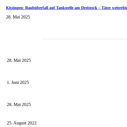
Kitzingen: Raubüberfall auf Tankstelle am Dreistock – Täter weiterhi
28. Mai 2025
Redaktionstipp
Museumsfest und UNESCO-Welterbetag in der Oberen Saline am 1. Juni i
28. Mai 2025
Erlebnisreicher Juni: Spannende Gästeführungen in Stadt und Landkreis S
1. Juni 2025
Wenn kleine Kicker groß rauskommen – 17. Grundschul-Fußballturnier de
28. Mai 2025
Noch immer kein Förderbescheid für eine Machbarkeitsstudie zum Bewäss
25. August 2022