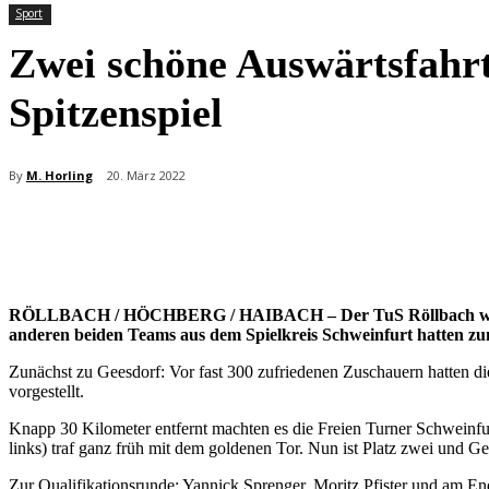
Sport
Zwei schöne Auswärtsfahrt
Spitzenspiel
By
M. Horling
20. März 2022
Teilen
RÖLLBACH / HÖCHBERG / HAIBACH – Der TuS Röllbach will es als
anderen beiden Teams aus dem Spielkreis Schweinfurt hatten zum
Zunächst zu Geesdorf: Vor fast 300 zufriedenen Zuschauern hatten di
vorgestellt.
Knapp 30 Kilometer entfernt machten es die Freien Turner Schweinfu
links) traf ganz früh mit dem goldenen Tor. Nun ist Platz zwei und 
Zur Qualifikationsrunde: Yannick Sprenger, Moritz Pfister und am E