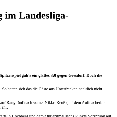
g im Landesliga-
zenspiel gab´s ein glattes 3:0 gegen Geesdorf. Doch die
So hatten sich das die Gäste aus Unterfranken natürlich nicht
l auf Rang fünf nach vorne. Niklas Reuß (auf dem Aufmacherbild
ch an…
ärts in Höchberg und damit für erstmal sechs Punkte Vorsprung auf