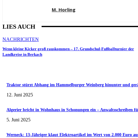
M. Horling
LIES AUCH
NACHRICHTEN
Wenn kleine Kicker groß rauskommen – 17. Grundschul-Fußballturnier der
Landkreise in Berkach
Traktor stürzt Abhang im Hammelburger Weinberg hinunter und gerät 
12. Juni 2025
Algerier bricht in Wohnhaus in Schonungen ein – Anwaltsschreiben fü
5. Juni 2025
Werneck: 13-Jähriger klaut Elektroartikel im Wert von 2.000 Euro au