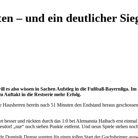
en – und ein deutlicher Sie
o wissen in Sachen Aufstieg in die Fußball-Bayernliga. Im Spit
 Auftakt in die Restserie mehr Erfolg.
e Hausherren bereits nach 51 Minuten den Endstand heraus geschossen. 
rt besser und rückten durch das 1:0 bei Alemannia Haibach erst einma
Geesdorf „nur“ noch sieben Punkte entfernt. Und neun Spiele stehen no
nde Dominik Demar sorgten für einen tollen Start der Gochsheimer ausw