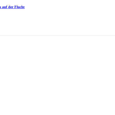
n auf der Flucht
n Bad Kissingen
chweinfurt
r Landkreise in Berkach
erungsproblem in der Bergtheimer Mulde