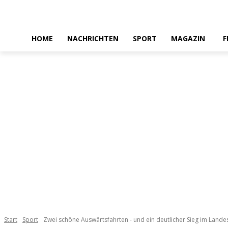
HOME
NACHRICHTEN
SPORT
MAGAZIN
F
Start
Sport
Zwei schöne Auswärtsfahrten - und ein deutlicher Sieg im Landes