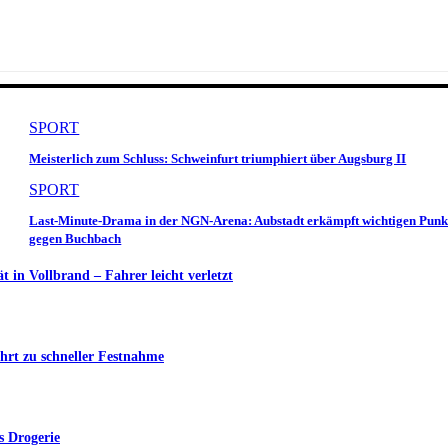
SPORT
Meisterlich zum Schluss: Schweinfurt triumphiert über Augsburg II
SPORT
Last-Minute-Drama in der NGN-Arena: Aubstadt erkämpft wichtigen Punk
gegen Buchbach
in Vollbrand – Fahrer leicht verletzt
hrt zu schneller Festnahme
s Drogerie