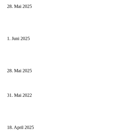
28. Mai 2025
Erlebnisreicher Juni: Spannende Gästeführungen in Stadt und Landkreis
Schweinfurt
1. Juni 2025
Wenn kleine Kicker groß rauskommen – 17. Grundschul-Fußballturnier de
Landkreise in Berkach
28. Mai 2025
Ein Zahlenmensch mit vielen Facetten – Landrat Thomas Eberth verabschi
Rainer Künzig in den Ruhestand
31. Mai 2022
Großes Wiedervereinigungsfest 2025 in Ummerstadt: 35 Jahre Deutsche Ei
feiern – grenzenlos und gemeinsam
18. April 2025