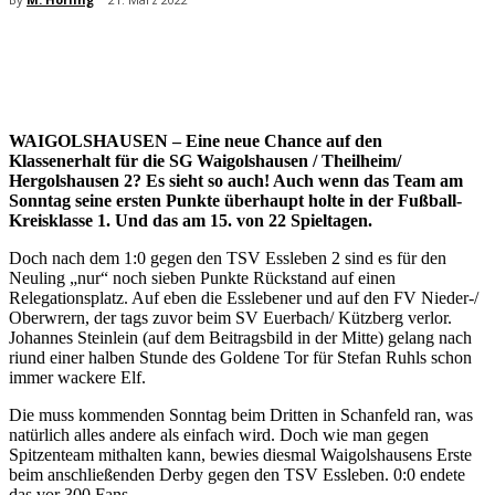
WAIGOLSHAUSEN – Eine neue Chance auf den
Klassenerhalt für die SG Waigolshausen / Theilheim/
Hergolshausen 2? Es sieht so auch! Auch wenn das Team am
Sonntag seine ersten Punkte überhaupt holte in der Fußball-
Kreisklasse 1. Und das am 15. von 22 Spieltagen.
Doch nach dem 1:0 gegen den TSV Essleben 2 sind es für den
Neuling „nur“ noch sieben Punkte Rückstand auf einen
Relegationsplatz. Auf eben die Esslebener und auf den FV Nieder-/
Oberwrern, der tags zuvor beim SV Euerbach/ Kützberg verlor.
Johannes Steinlein (auf dem Beitragsbild in der Mitte) gelang nach
riund einer halben Stunde des Goldene Tor für Stefan Ruhls schon
immer wackere Elf.
Die muss kommenden Sonntag beim Dritten in Schanfeld ran, was
natürlich alles andere als einfach wird. Doch wie man gegen
Spitzenteam mithalten kann, bewies diesmal Waigolshausens Erste
beim anschließenden Derby gegen den TSV Essleben. 0:0 endete
das vor 300 Fans.