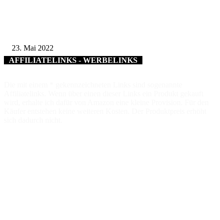
Wertvoller Austausch für kommunale Mandatsträgerinnen aus dem Landkre
Schweinfurt
23. Mai 2022
AFFILIATELINKS - WERBELINKS
Die mit einem * gekennzeichneten Links sind sogenannte
Affiliatelinks. Wenn über einen dieser Links ein Produkt gekauft
wird, erhalte ich dafür von Amazon eine kleine Provision. Für den
Käufer entstehen keine weiteren Kosten. Der Produktpreis erhöht
sich dadurch nicht.