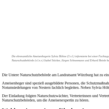
Die ehrenamtliche Ameisenhegerin Sylvia Höhne (3.v.l.) informierte bei einer Fachta
Naturschutzbehörde (v.l.n.r.) Isabel Stöcker, Jürgen Schneemann und Erhard Heinle b
Die Untere Naturschutzbehörde am Landratsamt Würzburg hat zu ein
Ameisenheger sind speziell ausgebildete Personen, die Schutzmaßna
Notumsiedelungen von Nestern fachlich begleiten. Neben Sylvia Höh
Der Einladung folgten Naturschutzwächter, Vertreterinnen und Vertre
Naturschutzbehörden, um die Ameisenexpertin zu hören.