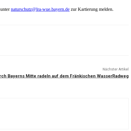
 unter
naturschutz@lra-wue.bayern.de
zur Kartierung melden.
Nächster Artikel
ch Bayerns Mitte radeln auf dem Fränkischen WasserRadweg