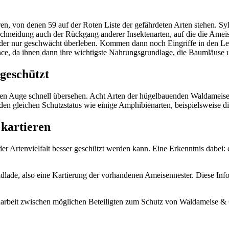
ren, von denen 59 auf der Roten Liste der gefährdeten Arten stehen. S
neidung auch der Rückgang anderer Insektenarten, auf die die Ameis
 oder nur geschwächt überleben. Kommen dann noch Eingriffe in den Leb
e, da ihnen dann ihre wichtigste Nahrungsgrundlage, die Baumläuse
geschützt
en Auge schnell übersehen. Acht Arten der hügelbauenden Waldameise
n gleichen Schutzstatus wie einige Amphibienarten, beispielsweise di
kartieren
der Artenvielfalt besser geschützt werden kann. Eine Erkenntnis dabei:
ndlade, also eine Kartierung der vorhandenen Ameisennester. Diese Infor
arbeit zwischen möglichen Beteiligten zum Schutz von Waldameise & Co.