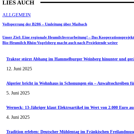
LIES AUCH
ALLGEMEIN
Vollsperrung der B286 – Umleitung über Maibach
Unser Ziel: Eine regionale Heumilchverarbeitung! – Das Kooperationsprojekt
Bio-Heumilch Rhön-Vogelsberg macht auch nach Projektende weiter
Traktor stürzt Abhang im Hammelburger Weinberg hinunter und gerät 
12. Juni 2025
Algerier bricht in Wohnhaus in Schonungen ein – Anwaltsschreiben fü
5. Juni 2025
Werneck: 13-Jähriger klaut Elektroartikel im Wert von 2.000 Euro au
4. Juni 2025
Tradition erleben: Deutscher Mühlentag im Fränkischen Freilandmu