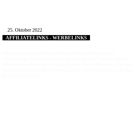
Erfolgreich abgeschlossener Lehrgang zum „First Responder“: Die Feuerw
im Landkreis Würzburg freuen sich über zwölf neue Ersthelferinnen und
Ersthelfer
25. Oktober 2022
AFFILIATELINKS - WERBELINKS
Die mit einem * gekennzeichneten Links sind sogenannte
Affiliatelinks. Wenn über einen dieser Links ein Produkt gekauft
wird, erhalte ich dafür von Amazon eine kleine Provision. Für den
Käufer entstehen keine weiteren Kosten. Der Produktpreis erhöht
sich dadurch nicht.