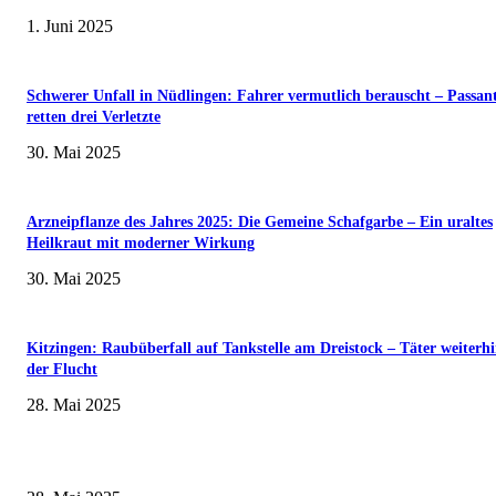
1. Juni 2025
Schwerer Unfall in Nüdlingen: Fahrer vermutlich berauscht – Passan
retten drei Verletzte
30. Mai 2025
Arzneipflanze des Jahres 2025: Die Gemeine Schafgarbe – Ein uraltes
Heilkraut mit moderner Wirkung
30. Mai 2025
Kitzingen: Raubüberfall auf Tankstelle am Dreistock – Täter weiterhi
der Flucht
28. Mai 2025
Museumsfest und UNESCO-Welterbetag in der Oberen Saline am 1. Juni i
Kissingen