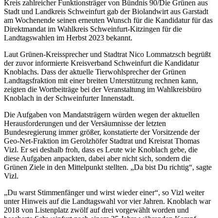
Kreis zahlreicher Funktionsträger von Bündnis 90/Die Grünen aus
Stadt und Landkreis Schweinfurt gab der Biolandwirt aus Garstadt
am Wochenende seinen erneuten Wunsch für die Kandidatur für das
Direktmandat im Wahlkreis Schweinfurt-Kitzingen für die
Landtagswahlen im Herbst 2023 bekannt.
Laut Grünen-Kreissprecher und Stadtrat Nico Lommatzsch begrüßt
der zuvor informierte Kreisverband Schweinfurt die Kandidatur
Knoblachs. Dass der aktuelle Tierwohlsprecher der Grünen
Landtagsfraktion mit einer breiten Unterstützung rechnen kann,
zeigten die Wortbeiträge bei der Veranstaltung im Wahlkreisbüro
Knoblach in der Schweinfurter Innenstadt.
Die Aufgaben von Mandatsträgern würden wegen der aktuellen
Herausforderungen und der Versäumnisse der letzten
Bundesregierung immer größer, konstatierte der Vorsitzende der
Geo-Net-Fraktion im Gerolzhöfer Stadtrat und Kreisrat Thomas
Vizl. Er sei deshalb froh, dass es Leute wie Knoblach gebe, die
diese Aufgaben anpackten, dabei aber nicht sich, sondern die
Grünen Ziele in den Mittelpunkt stellten. „Da bist Du richtig“, sagte
Vizl.
„Du warst Stimmenfänger und wirst wieder einer“, so Vizl weiter
unter Hinweis auf die Landtagswahl vor vier Jahren. Knoblach war
2018 von Listenplatz zwölf auf drei vorgewählt worden und