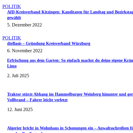
POLITIK
AfD-Kreisverband Kitzingen: Kanditaten für Landtag und Bezirksta
gewählt
5. Dezember 2022
POLITIK
dieBasis – Gründung Kreisverband Würzburg
6. November 2022
Erfrischung aus dem Garten: So einfach machst du deine eigene Kräu
Limo
2. Juli 2025
Traktor stürzt Abhang im Hammelburger Weinberg hinunter und ger
Vollbrand – Fahrer leicht verletzt
12. Juni 2025
Algerier bricht in Wohnhaus in Schonungen ein – Anwaltsschreiben f