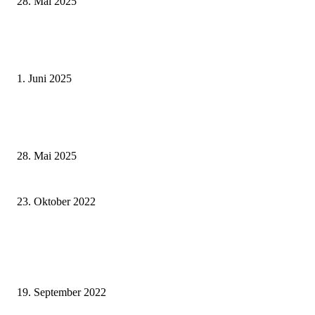
28. Mai 2025
Erlebnisreicher Juni: Spannende Gästeführungen in Stadt und Landkreis
Schweinfurt
1. Juni 2025
Wenn kleine Kicker groß rauskommen – 17. Grundschul-Fußballturnier de
Landkreise in Berkach
28. Mai 2025
Besondere Entdeckungsreise: Expedition Mainschleife
23. Oktober 2022
Zusage des Umweltministeriums für die Förderung der Machbarkeitsstudie
Bergtheimer Mulde – Landrat Eberth: Endlich können wir mit der Lösung
dieses dringende Problem...
19. September 2022