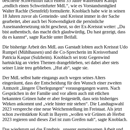
bescherte Schweinfurt nach einem 35 Jahre währenden Kampf
„endlich einen Schweinfurter MdL“, wie es Vorstandsmitglied
Walter Rachle (Sennfeld) formulierte. Knoblach habe wie in seinen
18 Jahren zuvor als Gemeinde- und Kreisrat immer in der Sache
gearbeitet, aber auch bei Notwendigkeit die persönliche
Auseinandersetzung nicht gescheut, so der Ex-Kreisrat weiter: „Du
bist authentisch, das macht dich glaubwürdig, Du hast gezeigt, dass
du es kannst“, sagte Rachle unter Beifall.
Die bisherige Arbeit des MdL aus Garstadt lobten auch Kreisrat Udo
Rumpel (Mühlhausen) und die Co-Sprecherin im Kreisverband
Patricia Kaspar (Sulzheim). Knoblach sei trotz Gegenwind
hartnäckig an vielen Themen drangeblieben, sei dabei aber stets
seiner Linie treu geblieben. „Hut ab“, sagte sie.
Der MdL selbst hatte eingangs auch wegen seines Alters
eingeräumt, dass der Entscheidung für den Wunsch einer zweiten
Amtszeit „längere Überlegungen“ vorausgegangen waren. Nach
Gesprächen in der Familie und vor allem auch mit etlichen
bekannten Grünen habe er aber festgestellt, dass sein bisheriges
Wirken ankommt und „viele hinter mir stehen“. Die Landtagswahl
2023 verspreche eine neue Weichenstellung im Freistaat. Als jetzt
schon zweitstärkste Kraft in Bayern „wollen wir Grünen ab Herbst
2023 regieren und dieses Ziel ist zum Greifen nah“, sagte Knoblach.
Das wiederum sei das Ergebnis „unserer gemeinsamen Arbeit und