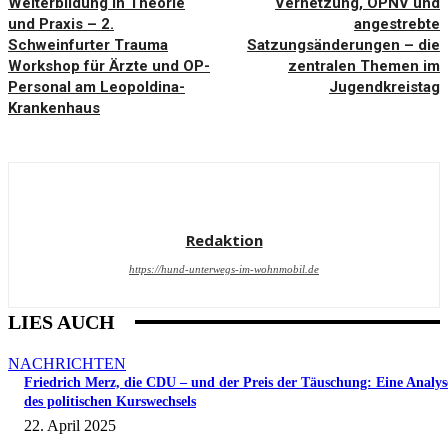
Weiterbildung in Theorie
Vernetzung, ÖPNV und
und Praxis – 2.
angestrebte
Schweinfurter Trauma
Satzungsänderungen – die
Workshop für Ärzte und OP-
zentralen Themen im
Personal am Leopoldina-
Jugendkreistag
Krankenhaus
Redaktion
https://hund-unterwegs-im-wohnmobil.de
LIES AUCH
NACHRICHTEN
Friedrich Merz, die CDU – und der Preis der Täuschung: Eine Analys
des politischen Kurswechsels
22. April 2025