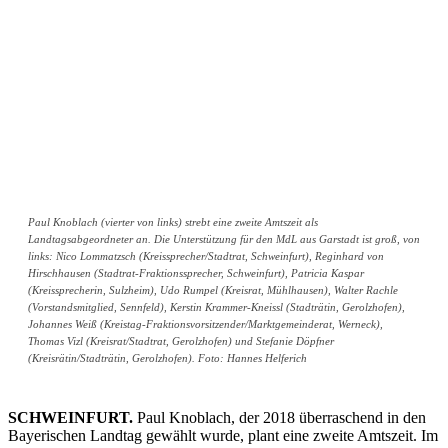
Paul Knoblach (vierter von links) strebt eine zweite Amtszeit als
Landtagsabgeordneter an. Die Unterstützung für den MdL aus Garstadt ist groß, von
links: Nico Lommatzsch (Kreissprecher/Stadtrat, Schweinfurt), Reginhard von
Hirschhausen (Stadtrat-Fraktionssprecher, Schweinfurt), Patricia Kaspar
(Kreissprecherin, Sulzheim), Udo Rumpel (Kreisrat, Mühlhausen), Walter Rachle
(Vorstandsmitglied, Sennfeld), Kerstin Krammer-Kneissl (Stadträtin, Gerolzhofen),
Johannes Weiß (Kreistag-Fraktionsvorsitzender/Marktgemeinderat, Werneck),
Thomas Vizl (Kreisrat/Stadtrat, Gerolzhofen) und Stefanie Döpfner
(Kreisrätin/Stadträtin, Gerolzhofen). Foto: Hannes Helferich
SCHWEINFURT.
Paul Knoblach, der 2018 überraschend in den
Bayerischen Landtag gewählt wurde, plant eine zweite Amtszeit. Im