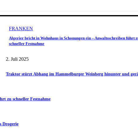
FRANKEN
Algerier bricht in Wohnhaus in Schonungen ein – Anwaltsschreiben führt z
schneller Festnahme
2. Juli 2025
Traktor stürzt Abhang im Hammelburger Weinberg hinunter und gerät 
hrt zu schneller Festnahme
s Drogerie