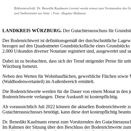
Bildunterschrift: Dr. Benedikt Kaufmann (vorne) wurde erneut zum Vorsitzenden des Gu
und Stellvertreter zur Seite. | Foto: Dagmar Hofmann
LANDKREIS WÜRZBURG.
Der Gutachterausschuss für Grundstü
Der Bodenrichtwert ist definitionsgemäß der durchschnittliche Lagew
bezogen auf den Quadratmeter Grundstücksfläche eines Grundstücks u
2.000 Urkunden diverser Notariate registriert sind, ausgewertet und s
Dabei ist zu beobachten, dass sich der Trend steigender Preise für u
Würzburg fortsetzt.
Neben den Werten für Wohnbauflächen, gewerbliche Flächen sowie M
(Waldbodenwertanteil) im Außenbereich ermittelt.
Die Bodenrichtwerte werden für die Dauer von einem Monat in den 
Bodenrichtwerte verlangen. Diese Auskunft ist kostenpflichtig.
Ab voraussichtlich Juli 2022 können die aktuellen Bodenrichtwerte zu
Gutachterausschusses benötigt, kann diese dort kostenpflichtig beantr
Dr. Benedikt Kaufmann erneut zum Vorsitzenden des Gutachteraussc
Im Rahmen der Sitzung über den Beschluss der Bodenrichtwerte zum 1