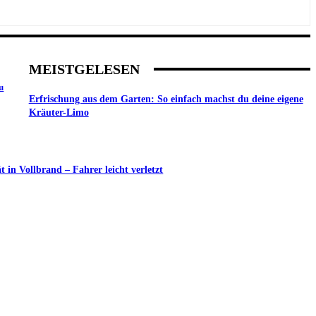
MEISTGELESEN
u
Erfrischung aus dem Garten: So einfach machst du deine eigene
Kräuter-Limo
in Vollbrand – Fahrer leicht verletzt