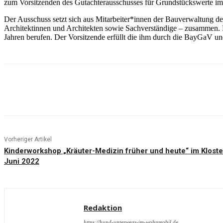
zum Vorsitzenden des Gutachterausschusses für Grundstückswerte im
Der Ausschuss setzt sich aus Mitarbeiter*innen der Bauverwaltung d
Architektinnen und Architekten sowie Sachverständige – zusammen. 
Jahren berufen. Der Vorsitzende erfüllt die ihm durch die BayGaV u
Teilen
Vorheriger Artikel
Kinderworkshop „Kräuter-Medizin früher und heute“ im Klost
Juni 2022
Redaktion
https://hund-unterwegs-im-wohnmobil.de