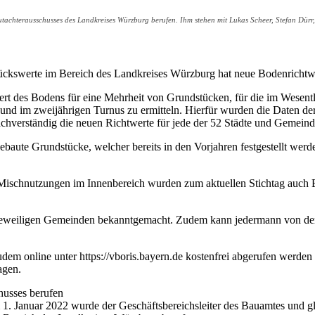
tachterausschusses des Landkreises Würzburg berufen. Ihm stehen mit Lukas Scheer, Stefan Dürr, 
ckswerte im Bereich des Landkreises Würzburg hat neue Bodenrichtwe
ert des Bodens für eine Mehrheit von Grundstücken, für die im Wesentli
nd im zweijährigen Turnus zu ermitteln. Hierfür wurden die Daten de
achverständig die neuen Richtwerte für jede der 52 Städte und Gemeinden
nbebaute Grundstücke, welcher bereits in den Vorjahren festgestellt we
ischnutzungen im Innenbereich wurden zum aktuellen Stichtag auch B
jeweiligen Gemeinden bekanntgemacht. Zudem kann jedermann von der G
dem online unter https://vboris.bayern.de kostenfrei abgerufen werden
agen.
husses berufen
. Januar 2022 wurde der Geschäftsbereichsleiter des Bauamtes und gle