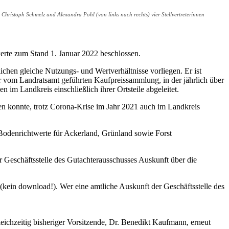
Christoph Schmelz und Alexandra Pohl (von links nach rechts) vier Stellvertreterinnen
rte zum Stand 1. Januar 2022 beschlossen.
chen gleiche Nutzungs- und Wertverhältnisse vorliegen. Er ist
r vom Landratsamt geführten Kaufpreissammlung, in der jährlich über
 im Landkreis einschließlich ihrer Ortsteile abgeleitet.
rden konnte, trotz Corona-Krise im Jahr 2021 auch im Landkreis
odenrichtwerte für Ackerland, Grünland sowie Forst
eschäftsstelle des Gutachterausschusses Auskunft über die
 (kein download!). Wer eine amtliche Auskunft der Geschäftsstelle des
ichzeitig bisheriger Vorsitzende, Dr. Benedikt Kaufmann, erneut