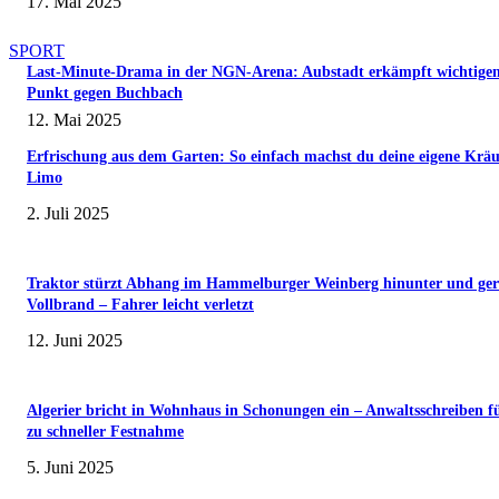
17. Mai 2025
SPORT
Last-Minute-Drama in der NGN-Arena: Aubstadt erkämpft wichtige
Punkt gegen Buchbach
12. Mai 2025
Erfrischung aus dem Garten: So einfach machst du deine eigene Kräu
Limo
2. Juli 2025
Traktor stürzt Abhang im Hammelburger Weinberg hinunter und ger
Vollbrand – Fahrer leicht verletzt
12. Juni 2025
Algerier bricht in Wohnhaus in Schonungen ein – Anwaltsschreiben f
zu schneller Festnahme
5. Juni 2025