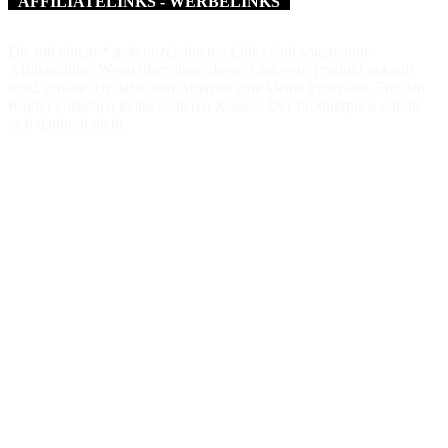
AFFILIATELINKS - WERBELINKS
Die mit einem * gekennzeichneten Links sind sogenannte
Affiliatelinks. Wenn über einen dieser Links ein Produkt gekauft
wird, erhalte ich dafür von Amazon eine kleine Provision. Für den
Käufer entstehen keine weiteren Kosten. Der Produktpreis erhöht
sich dadurch nicht.