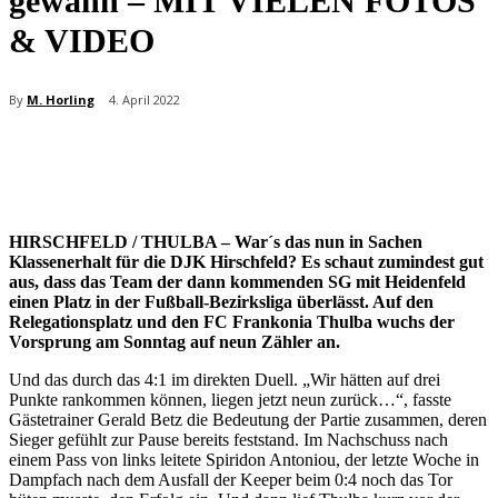
gewann – MIT VIELEN FOTOS
& VIDEO
By
M. Horling
4. April 2022
HIRSCHFELD / THULBA – War´s das nun in Sachen
Klassenerhalt für die DJK Hirschfeld? Es schaut zumindest gut
aus, dass das Team der dann kommenden SG mit Heidenfeld
einen Platz in der Fußball-Bezirksliga überlässt. Auf den
Relegationsplatz und den FC Frankonia Thulba wuchs der
Vorsprung am Sonntag auf neun Zähler an.
Und das durch das 4:1 im direkten Duell. „Wir hätten auf drei
Punkte rankommen können, liegen jetzt neun zurück…“, fasste
Gästetrainer Gerald Betz die Bedeutung der Partie zusammen, deren
Sieger gefühlt zur Pause bereits feststand. Im Nachschuss nach
einem Pass von links leitete Spiridon Antoniou, der letzte Woche in
Dampfach nach dem Ausfall der Keeper beim 0:4 noch das Tor