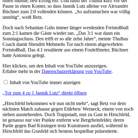
hüten musste, den Erfolg ein. Und dann lief Thulba kurz vor der
Pause in einen Konter, so dass Jannik Lutz alleine vor Alexander
Büchner zum 2:0 vollenden können. „So aufzumachen war völlig
unnötig“, weiß Betz.
Doch nach Sebastian Gahs immer länger werdenden Freistoßball
zum 2:1 kamen die Gäste wieder ran. „Das 3:1 war dann ein
Sonntagsschuss. Den trifft er so alle zehn Jahre“, meinte Thulbas
Coach damit Shendrit Mehmetis Tor nach einem abgewehrten
Freistoßball. Das 4:1 resultierte aus einem Foulelfmeter, Büchner
hatte Antoniou gelegt.
„
Hier klicken, um den Inhalt von YouTube anzuzeigen.
T
Erfahre mehr in der
Datenschutzerklärung von YouTube
.
o
r
Inhalt von YouTube immer anzeigen
z
u
„Tor zum 4 zu 1 Jannik Lutz“ direkt öffnen
m
4
z
„Hirschfeld bekommen wir nun nicht mehr“, sagt Betz vor dem
u
nächsten Match zuhause gegen Ettleben/ Werneck, einem von noch
1
sieben ausstehenden. Doch Trappstadt, nun zu Gast in Hirschfeld,
J
ist genauso nur vier Punkte entfernt wie Bergrheinfelder, deren
a
n
Partie gegen Bad Kissingen trotz Kunstrasen ausfiel, während in
n
Hirschfeld das Grasfeld sich bestens bespielbar präsentierte.
i