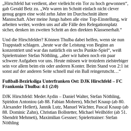
k
„Hirschfeld hat verdient, aber vielleicht ein Tor zu hoch gewonnen“,
L
gab Gerald Betz zu. „Wir waren im Schnitt einfach nicht clever
u
genug gegen eine wohl zehn Jahre im Durchschnitt ältere
t
z
Mannschaft. Aber meine Jungs haben alle eine Top-Einstellung, wir
“
arbeiten weiter, werden uns auf alle Fälle den Relegationsplatz
v
sicher, denken im zweiten Schritt an den direkten Klassenerhalt.“
o
n
Und die Hirschfelder? Können Thulba dabei helfen, wenn sie nun
Y
Trappstadt schlagen. „heute war die Leistung von Beginn an
o
u
konzentriert und war das natürlich ein sechs Punkte-Spiel“, weiß
T
Spielertrainer Stefan Nöthling, „aber wir haben noch ein paar
u
schwere Aufgaben vor uns. Heute müssen wir trotzdem zielstrebiger
b
sein vor allem beim ein oder anderen Konter. Beim Stand von 2:1 ist
e
sonst auf der anderen Seite schnell mal ein Ball reingerutscht…“
a
n
z
Fußball-Bezirksliga Unterfranken Ost: DJK Hirschfeld – FC
e
Frankonia Thulba: 4:1 (2:0)
i
g
DJK Hirschfeld: Medet Aydin – Daniel Walter, Stefan Nöthling,
e
Spiridon Antoniou (ab 88. Fabian Mohren), Michel Knaup (ab 80.
n
Alexander Hellert), Jannik Lutz, Manuel Wächter, Pascal Knaup (ab
88. Dominic Zahn), Christian Bollstetter, Michael Weilhöfer (ab 51.
Shendrit Mehmeti), Maximilian Gessner; Spielertrainer: Stefan
Nöthling