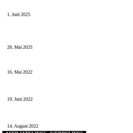
Schweinfurt
1. Juni 2025
Wenn kleine Kicker groß rauskommen – 17. Grundschul-Fußballturnier de
Landkreise in Berkach
28. Mai 2025
Familienvater aus Syrien hat die Ausbildung zum Verwaltungsfachangestel
am Landratsamt Schweinfurt bestanden
16. Mai 2022
Fachtag „Gesundheit und Pflege 2022“
19. Juni 2022
Zuschuss aus dem Umwelt- und Naturschutzfonds
14. August 2022