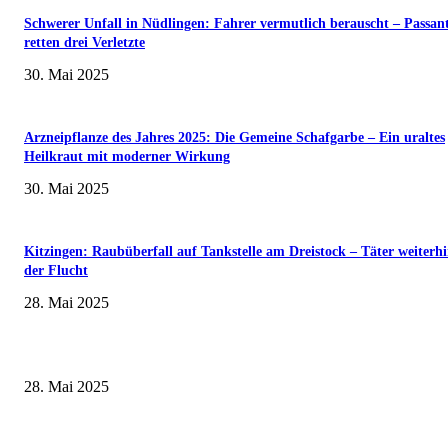
Schwerer Unfall in Nüdlingen: Fahrer vermutlich berauscht – Passan
retten drei Verletzte
30. Mai 2025
Arzneipflanze des Jahres 2025: Die Gemeine Schafgarbe – Ein uraltes
Heilkraut mit moderner Wirkung
30. Mai 2025
Kitzingen: Raubüberfall auf Tankstelle am Dreistock – Täter weiterhi
der Flucht
28. Mai 2025
Museumsfest und UNESCO-Welterbetag in der Oberen Saline am 1. Juni i
Kissingen
28. Mai 2025
Erlebnisreicher Juni: Spannende Gästeführungen in Stadt und Landkreis