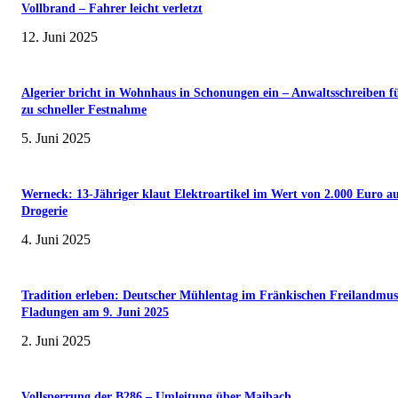
Vollbrand – Fahrer leicht verletzt
12. Juni 2025
Algerier bricht in Wohnhaus in Schonungen ein – Anwaltsschreiben f
zu schneller Festnahme
5. Juni 2025
Werneck: 13-Jähriger klaut Elektroartikel im Wert von 2.000 Euro a
Drogerie
4. Juni 2025
Tradition erleben: Deutscher Mühlentag im Fränkischen Freilandmu
Fladungen am 9. Juni 2025
2. Juni 2025
Vollsperrung der B286 – Umleitung über Maibach