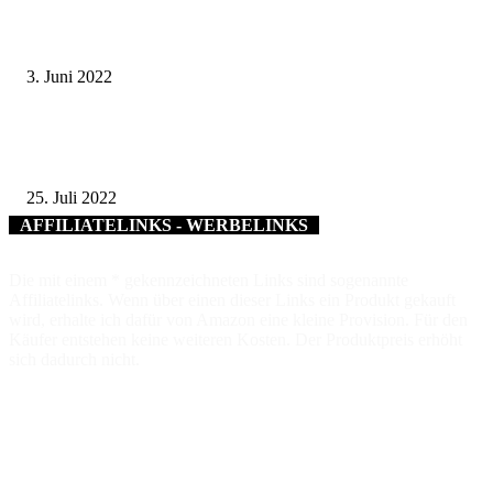
Pop Up Stores und Co Working in der Innenstadt – Eine Förderung macht 
möglich
3. Juni 2022
Kitzinger Obstland – Broschüre zu „Beispielhaften fränkische Obstlandsch
erschienen
25. Juli 2022
AFFILIATELINKS - WERBELINKS
Die mit einem * gekennzeichneten Links sind sogenannte
Affiliatelinks. Wenn über einen dieser Links ein Produkt gekauft
wird, erhalte ich dafür von Amazon eine kleine Provision. Für den
Käufer entstehen keine weiteren Kosten. Der Produktpreis erhöht
sich dadurch nicht.