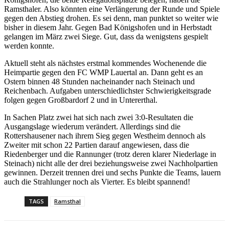
Ramsthaler. Also könnten eine Verlängerung der Runde und Spiele
gegen den Abstieg drohen. Es sei denn, man punktet so weiter wie
bisher in diesem Jahr. Gegen Bad Königshofen und in Herbstadt
gelangen im März zwei Siege. Gut, dass da wenigstens gespielt
werden konnte.
Aktuell steht als nächstes erstmal kommendes Wochenende die
Heimpartie gegen den FC WMP Lauertal an. Dann geht es an
Ostern binnen 48 Stunden nacheinander nach Steinach und
Reichenbach. Aufgaben unterschiedlichster Schwierigkeitsgrade
folgen gegen Großbardorf 2 und in Untererthal.
In Sachen Platz zwei hat sich nach zwei 3:0-Resultaten die
Ausgangslage wiederum verändert. Allerdings sind die
Rottershausener nach ihrem Sieg gegen Westheim dennoch als
Zweiter mit schon 22 Partien darauf angewiesen, dass die
Riedenberger und die Rannunger (trotz deren klarer Niederlage in
Steinach) nicht alle der drei beziehungsweise zwei Nachholpartien
gewinnen. Derzeit trennen drei und sechs Punkte die Teams, lauern
auch die Strahlunger noch als Vierter. Es bleibt spannend!
TAGS
Ramsthal