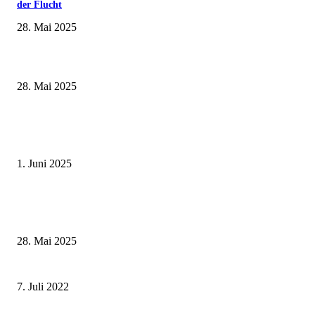
der Flucht
28. Mai 2025
Museumsfest und UNESCO-Welterbetag in der Oberen Saline am 1. Juni i
Kissingen
28. Mai 2025
Erlebnisreicher Juni: Spannende Gästeführungen in Stadt und Landkreis
Schweinfurt
1. Juni 2025
Wenn kleine Kicker groß rauskommen – 17. Grundschul-Fußballturnier de
Landkreise in Berkach
28. Mai 2025
Workshop für Frauen: Blockaden überwinden – mit neuer Kraft durchstart
7. Juli 2022