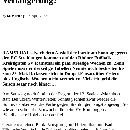
Verlängerung?
By
M. Horling
5. April 2022
RAMSTHAL – Nach dem Ausfall der Partie am Sonntag gegen
den FC Strahlungen kommen auf den Rhöner Fußball-
Kreisligisten SV Ramsthal ein paar stressige Wochen zu. Zehn
Spiele muss der derzeitige Tabellen-Neunte noch bestreiten bis
zum 22. Mai. Da lassen sich ein Doppel-Einsatz über Ostern
plus Englische Wochen nicht vermeiden. Vielleicht geht die
Saison sogar noch länger…
Am Samstag noch fand in der Region der 12. Saaletal-Marathon
statt. Bei üblem Winterwetter. Sonntag schien zwar wieder die
Sonne, da aber war die Partie gegen Strahlungen längst abgesagt. So
wie auch schon die Vorwoche die beim FV Rannungen /
Pfändhausen/ Holzhausen ausfiel.
Gerade mal einen Punkt Vorsprung auf Untererthal und Bad
Königshofen, die beide Relegationsplätze belegen, haben die