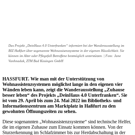
Das Projekt „DeinHaus 4.0 Unterfranken“ informiert bei der Wanderausstellung im
BIZ Haßfurt über sogenannte Wohnassisenzsysteme in der eigenen Häuslichkeit. Sie
können im Alter oder Pflegefall Betroffene bestmöglich unterstützen. | Foto: Jane
Vanhnadak, ZTM Bad Kissingen GmbH
HASSFURT. Wie man mit der Unterstützung von
Wohnassistenzsystemen möglichst lange in den eigenen vier
Wänden leben kann, zeigt die Wanderausstellung „Zuhause
besser leben“ des Projekts „DeinHaus 4.0 Unterfranken“. Sie
ist vom 29. April bis zum 24. Mai 2022 im Bibliotheks- und
Informationszentrum am Marktplatz in Haßfurt zu den
gewohnten Öffnungszeiten zu sehen.
Diese sogenannten „Wohnassistenzsysteme“ sind technische Helfer,
die im eigenen Zuhause zum Einsatz kommen können. Von der
Sturzerkennung im Schlafzimmer bis zur Herdabschaltung in der