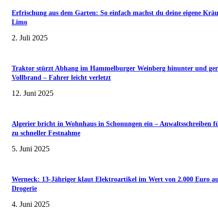
Erfrischung aus dem Garten: So einfach machst du deine eigene Kräu
Limo
2. Juli 2025
Traktor stürzt Abhang im Hammelburger Weinberg hinunter und ger
Vollbrand – Fahrer leicht verletzt
12. Juni 2025
Algerier bricht in Wohnhaus in Schonungen ein – Anwaltsschreiben f
zu schneller Festnahme
5. Juni 2025
Werneck: 13-Jähriger klaut Elektroartikel im Wert von 2.000 Euro a
Drogerie
4. Juni 2025