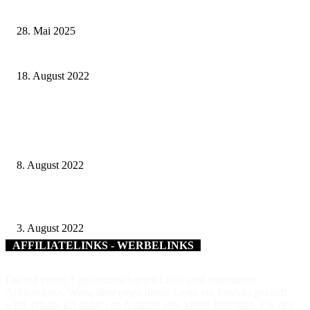
Landkreise in Berkach
28. Mai 2025
Festakt im rumänischen Sanktmartin mit Gerozhöfer Delegation
18. August 2022
Übergabe eines Feuerwehr-Rüstwagens an das Staatliche Feuerwehr- und
Rettungskommando der Stadt Luzk im Rahmen der bestehenden
Solidaritätspartnerschaft
8. August 2022
Waldgrenzbegehung im Gemeinsamen Bürgerwald Gerolzhofen-Dingolsha
3. August 2022
AFFILIATELINKS - WERBELINKS
Die mit einem * gekennzeichneten Links sind sogenannte
Affiliatelinks. Wenn über einen dieser Links ein Produkt gekauft
wird, erhalte ich dafür von Amazon eine kleine Provision. Für den