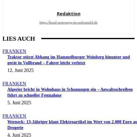
Redaktion
https://hund-unterwegs-im-wohnmobil.de
LIES AUCH
FRANKEN
Traktor stürzt Abhang im Hammelburger Weinberg hinunter und
gerät in Vollbrand – Fahrer leicht verletzt
12. Juni 2025
FRANKEN
Algerier bricht in Wohnhaus in Schonungen ein – Anwaltsschreiben
führt zu schneller Festnahme
5. Juni 2025
FRANKEN
Werneck: 13-Jähriger klaut Elektroartikel im Wert von 2.000 Euro a
Drogerie
4. Juni 2025