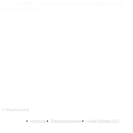
Käufer entstehen keine weiteren Kosten. Der Produktpreis erhöht
sich dadurch nicht.
© Mainrhoen24.de
Impressum
Datenschutzerklärung
Cookie-Richtlinie (EU)