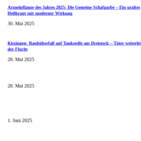
Arzneipflanze des Jahres 2025: Die Gemeine Schafgarbe – Ein uraltes
Heilkraut mit moderner Wirkung
30. Mai 2025
Kitzingen: Raubüberfall auf Tankstelle am Dreistock – Täter weiterhi
der Flucht
28. Mai 2025
Museumsfest und UNESCO-Welterbetag in der Oberen Saline am 1. Juni i
Kissingen
28. Mai 2025
Erlebnisreicher Juni: Spannende Gästeführungen in Stadt und Landkreis
Schweinfurt
1. Juni 2025
Wenn kleine Kicker groß rauskommen – 17. Grundschul-Fußballturnier de