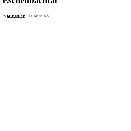
Eschenbachtal“
By
M. Horling
13. März 2022