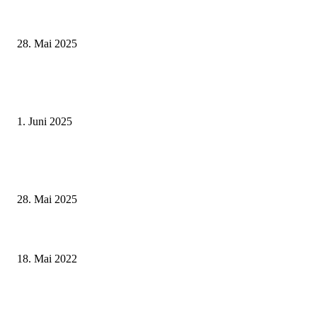
Museumsfest und UNESCO-Welterbetag in der Oberen Saline am 1. Juni i
Kissingen
28. Mai 2025
Erlebnisreicher Juni: Spannende Gästeführungen in Stadt und Landkreis
Schweinfurt
1. Juni 2025
Wenn kleine Kicker groß rauskommen – 17. Grundschul-Fußballturnier de
Landkreise in Berkach
28. Mai 2025
Die Abersfelderin Hannelore Margraf erhält staatliche Auszeichnung für
ehrenamtliches Engagement
18. Mai 2022
Landrätin und Bürgermeister zu Besuch bei Lindner NORIT in Dettelbach