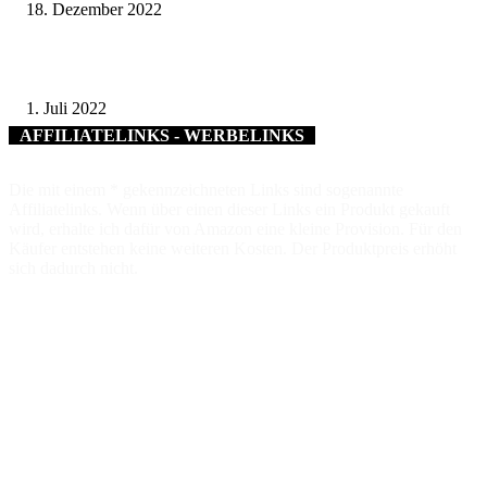
18. Dezember 2022
CARNIVAL KILIANI – Ausstellung mit Foto-Kunst von Yacomá®
1. Juli 2022
AFFILIATELINKS - WERBELINKS
Die mit einem * gekennzeichneten Links sind sogenannte
Affiliatelinks. Wenn über einen dieser Links ein Produkt gekauft
wird, erhalte ich dafür von Amazon eine kleine Provision. Für den
Käufer entstehen keine weiteren Kosten. Der Produktpreis erhöht
sich dadurch nicht.