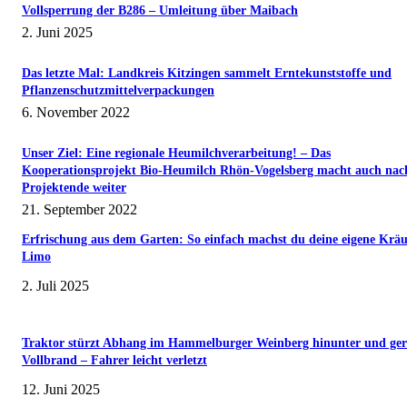
Vollsperrung der B286 – Umleitung über Maibach
2. Juni 2025
Das letzte Mal: Landkreis Kitzingen sammelt Erntekunststoffe und
Pflanzenschutzmittelverpackungen
6. November 2022
Unser Ziel: Eine regionale Heumilchverarbeitung! – Das
Kooperationsprojekt Bio-Heumilch Rhön-Vogelsberg macht auch nac
Projektende weiter
21. September 2022
Erfrischung aus dem Garten: So einfach machst du deine eigene Kräu
Limo
2. Juli 2025
Traktor stürzt Abhang im Hammelburger Weinberg hinunter und ger
Vollbrand – Fahrer leicht verletzt
12. Juni 2025