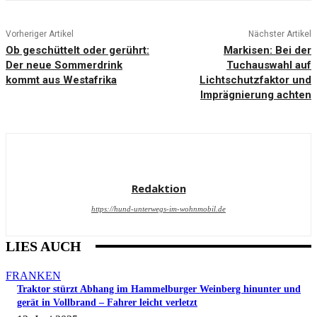
Vorheriger Artikel
Nächster Artikel
Ob geschüttelt oder gerührt:
Markisen: Bei der
Der neue Sommerdrink
Tuchauswahl auf
kommt aus Westafrika
Lichtschutzfaktor und
Imprägnierung achten
Redaktion
https://hund-unterwegs-im-wohnmobil.de
LIES AUCH
FRANKEN
Traktor stürzt Abhang im Hammelburger Weinberg hinunter und
gerät in Vollbrand – Fahrer leicht verletzt