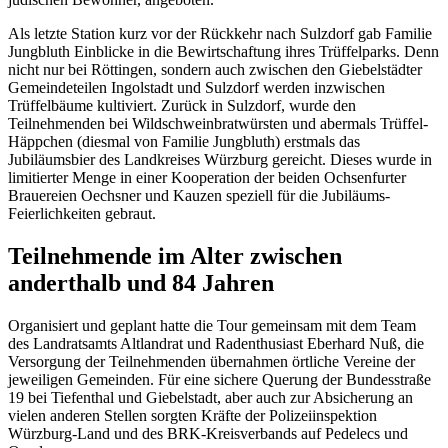
Als letzte Station kurz vor der Rückkehr nach Sulzdorf gab Familie
Jungbluth Einblicke in die Bewirtschaftung ihres Trüffelparks. Denn
nicht nur bei Röttingen, sondern auch zwischen den Giebelstädter
Gemeindeteilen Ingolstadt und Sulzdorf werden inzwischen
Trüffelbäume kultiviert. Zurück in Sulzdorf, wurde den
Teilnehmenden bei Wildschweinbratwürsten und abermals Trüffel-
Häppchen (diesmal von Familie Jungbluth) erstmals das
Jubiläumsbier des Landkreises Würzburg gereicht. Dieses wurde in
limitierter Menge in einer Kooperation der beiden Ochsenfurter
Brauereien Oechsner und Kauzen speziell für die Jubiläums-
Feierlichkeiten gebraut.
Teilnehmende im Alter zwischen
anderthalb und 84 Jahren
Organisiert und geplant hatte die Tour gemeinsam mit dem Team
des Landratsamts Altlandrat und Radenthusiast Eberhard Nuß, die
Versorgung der Teilnehmenden übernahmen örtliche Vereine der
jeweiligen Gemeinden. Für eine sichere Querung der Bundesstraße
19 bei Tiefenthal und Giebelstadt, aber auch zur Absicherung an
vielen anderen Stellen sorgten Kräfte der Polizeiinspektion
Würzburg-Land und des BRK-Kreisverbands auf Pedelecs und