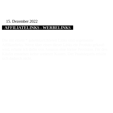
Das neue Landkreisjahrbuch ist da
15. Dezember 2022
AFFILIATELINKS - WERBELINKS
Die mit einem * gekennzeichneten Links sind sogenannte
Affiliatelinks. Wenn über einen dieser Links ein Produkt gekauft
wird, erhalte ich dafür von Amazon eine kleine Provision. Für den
Käufer entstehen keine weiteren Kosten. Der Produktpreis erhöht
sich dadurch nicht.