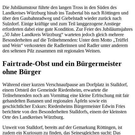
Die Jubiläumstour führte den langen Tross in den Süden des
Landkreises Würzburg hinab ins Taubertal bis nach Röttingen und
über den Gaubahnradweg und Giebelstadt wieder zurück nach
Sulzdorf. Einige kräftige und zum Teil langgezogene Anstiege
erforderten dabei eine gute Kondition. Zur Feier des Jubiläumsjahres
„50 Jahre Landkreis Würzburg“ warteten jedoch gleich mehrere
Besonderheiten auf die Teilnehmenden: Unter dem Motto „Trüffel
und Wein“ verkosteten die Radlerinnen und Radler unter anderem
den seltenen Pilz zusammen mit regionalen Weinen.
Fairtrade-Obst und ein Bürgermeister
ohne Bürger
Während einer kurzen Verschnaufpause am Dorfplatz in Stalldorf,
einem Ortsteil der Gemeinde Riedenheim, erwartete die
Teilnehmenden noch am Vormittag eine kleine Erfrischung mit fair
gehandelten Bananen und regionalen Äpfeln sowie ein
geschichtlicher Exkurs: Riedenheims Bürgermeister Edwin Fries
berichtete von den Besonderheiten Stalldorfs, einem der kleinsten
Orte des Landkreises Würzburg.
Unweit von Stalldorf, bereits auf der Gemarkung Röttingen, ist
zudem ein Kuriosum zu finden, das Seinesgleichen sucht: Das