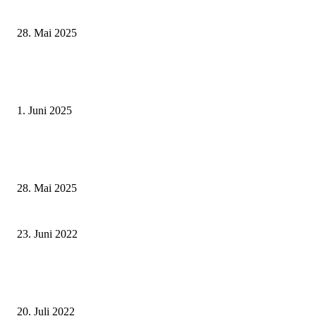
Kissingen
28. Mai 2025
Erlebnisreicher Juni: Spannende Gästeführungen in Stadt und Landkreis
Schweinfurt
1. Juni 2025
Wenn kleine Kicker groß rauskommen – 17. Grundschul-Fußballturnier de
Landkreise in Berkach
28. Mai 2025
Ländliche Entwicklung – „Ein Gewinn für den Landkreis Schweinfurt“
23. Juni 2022
Unterwegs in der Heimat – Mit den Freizeitbuslinien lassen sich kinderleic
Sehenswürdigkeiten entdecken
20. Juli 2022