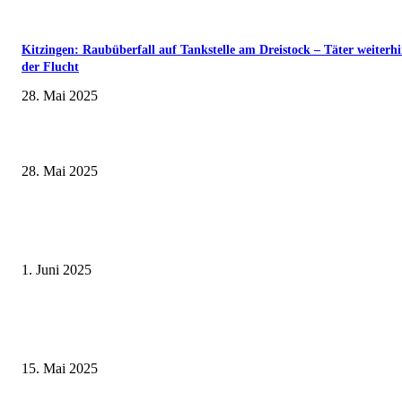
Kitzingen: Raubüberfall auf Tankstelle am Dreistock – Täter weiterhi
der Flucht
28. Mai 2025
Wenn kleine Kicker groß rauskommen – 17. Grundschul-Fußballturnier de
Landkreise in Berkach
28. Mai 2025
Erlebnisreicher Juni: Spannende Gästeführungen in Stadt und Landkreis
Schweinfurt
1. Juni 2025
Sonderausstellung und Führungen am Internationalen Museumstag im Mu
Obere Saline Bad Kissingen
15. Mai 2025
Neue Haltestelle „Geschwister-Scholl-Straße“ für das Schulzentrum