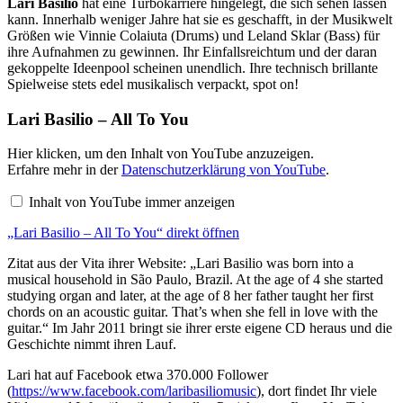
Lari Basilio
hat eine Turbokarriere hingelegt, die sich sehen lassen
kann. Innerhalb weniger Jahre hat sie es geschafft, in der Musikwelt
Größen wie Vinnie Colaiuta (Drums) und Leland Sklar (Bass) für
ihre Aufnahmen zu gewinnen. Ihr Einfallsreichtum und der daran
gekoppelte Ideenpool scheinen unendlich. Ihre technisch brillante
Spielweise stets edel musikalisch verpackt, spot on!
Lari Basilio – All To You
„
Hier klicken, um den Inhalt von YouTube anzuzeigen.
L
Erfahre mehr in der
Datenschutzerklärung von YouTube
.
a
r
Inhalt von YouTube immer anzeigen
i
B
„Lari Basilio – All To You“ direkt öffnen
a
s
i
Zitat aus der Vita ihrer Website: „Lari Basilio was born into a
l
musical household in São Paulo, Brazil. At the age of 4 she started
i
studying organ and later, at the age of 8 her father taught her first
o
chords on an acoustic guitar. That’s when she fell in love with the
–
A
guitar.“ Im Jahr 2011 bringt sie ihrer erste eigene CD heraus und die
l
Geschichte nimmt ihren Lauf.
l
T
Lari hat auf Facebook etwa 370.000 Follower
o
(
https://www.facebook.com/laribasiliomusic
), dort findet Ihr viele
Y