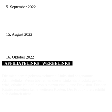
5. September 2022
Gemeinde Röthlein erhält 125.000 Euro für die Beschaffung eines
Hilfeleistungs-Löschgruppenfahrzeugs für die Freiwillige Feuerwehr
15. August 2022
KGames 2022 – Es wird wieder gezockt in Bad Kissingen
16. Oktober 2022
AFFILIATELINKS - WERBELINKS
Die mit einem * gekennzeichneten Links sind sogenannte
Affiliatelinks. Wenn über einen dieser Links ein Produkt gekauft
wird, erhalte ich dafür von Amazon eine kleine Provision. Für den
Käufer entstehen keine weiteren Kosten. Der Produktpreis erhöht
sich dadurch nicht.