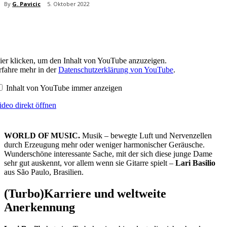
By
G. Pavicic
5. Oktober 2022
halt
ier klicken, um den Inhalt von YouTube anzuzeigen.
on
rfahre mehr in der
Datenschutzerklärung von YouTube
.
ouTube
zeigen
Inhalt von YouTube immer anzeigen
ideo direkt öffnen
WORLD OF MUSIC.
Musik – bewegte Luft und Nervenzellen
durch Erzeugung mehr oder weniger harmonischer Geräusche.
Wunderschöne interessante Sache, mit der sich diese junge Dame
sehr gut auskennt, vor allem wenn sie Gitarre spielt –
Lari Basilio
aus São Paulo, Brasilien.
(Turbo)Karriere und weltweite
Anerkennung