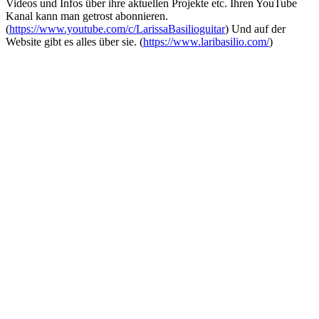
Videos und Infos über ihre aktuellen Projekte etc. Ihren YouTube
o
u
Kanal kann man getrost abonnieren.
“
(
https://www.youtube.com/c/LarissaBasilioguitar
) Und auf der
v
Website gibt es alles über sie. (
https://www.laribasilio.com/
)
o
n
Y
o
u
T
u
b
e
a
n
z
e
i
g
e
n