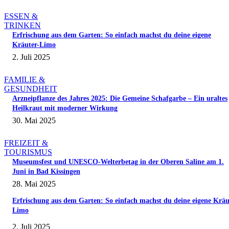
ESSEN &
TRINKEN
Erfrischung aus dem Garten: So einfach machst du deine eigene
Kräuter-Limo
2. Juli 2025
FAMILIE &
GESUNDHEIT
Arzneipflanze des Jahres 2025: Die Gemeine Schafgarbe – Ein uraltes
Heilkraut mit moderner Wirkung
30. Mai 2025
FREIZEIT &
TOURISMUS
Museumsfest und UNESCO-Welterbetag in der Oberen Saline am 1.
Juni in Bad Kissingen
28. Mai 2025
Erfrischung aus dem Garten: So einfach machst du deine eigene Kräu
Limo
2. Juli 2025