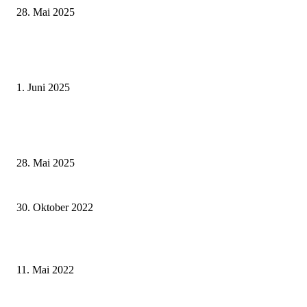
28. Mai 2025
Erlebnisreicher Juni: Spannende Gästeführungen in Stadt und Landkreis
Schweinfurt
1. Juni 2025
Wenn kleine Kicker groß rauskommen – 17. Grundschul-Fußballturnier de
Landkreise in Berkach
28. Mai 2025
Projektaufruf der NES-Allianz zum Regionalbudget 2023 gestartet
30. Oktober 2022
Kreistag Haßberge auf dreitägige Klausur in Trier
11. Mai 2022