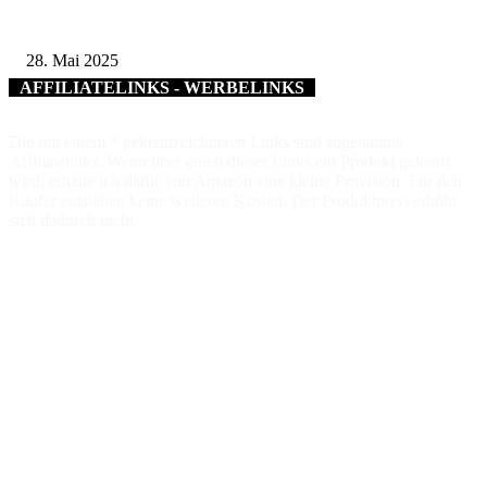
Wenn kleine Kicker groß rauskommen – 17. Grundschul-Fußballturnier de
Landkreise in Berkach
28. Mai 2025
AFFILIATELINKS - WERBELINKS
Die mit einem * gekennzeichneten Links sind sogenannte
Affiliatelinks. Wenn über einen dieser Links ein Produkt gekauft
wird, erhalte ich dafür von Amazon eine kleine Provision. Für den
Käufer entstehen keine weiteren Kosten. Der Produktpreis erhöht
sich dadurch nicht.