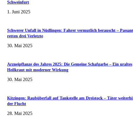
Schweinfurt
1. Juni 2025
Schwerer Unfall in Nüdlingen: Fahrer vermutlich berauscht – Passan
retten drei Verletzte
30. Mai 2025
Arzneipflanze des Jahres 2025: Die Gemeine Schafgarbe – Ein uraltes
Heilkraut mit moderner Wirkung
30. Mai 2025
Kitzingen: Raubüberfall auf Tankstelle am Dreistock – Täter weiterhi
der Flucht
28. Mai 2025
Museumsfest und UNESCO-Welterbetag in der Oberen Saline am 1. Juni i
Kissingen