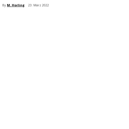
By
M. Horling
23. März 2022