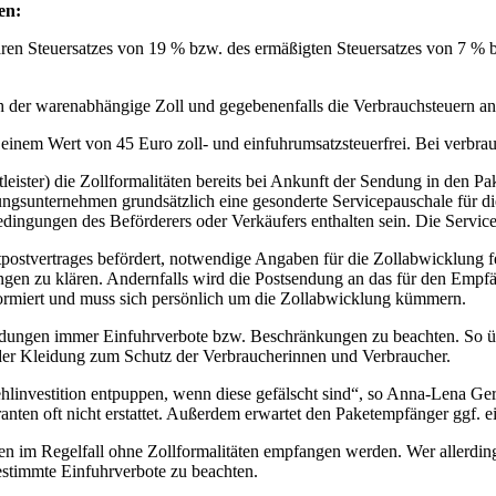
en:
ren Steuersatzes von 19 % bzw. des ermäßigten Steuersatzes von 7 % b
 der warenabhängige Zoll und gegebenenfalls die Verbrauchsteuern an
einem Wert von 45 Euro zoll- und einfuhrumsatzsteuerfrei. Bei verbr
tleister) die Zollformalitäten bereits bei Ankunft der Sendung in den Pak
derungsunternehmen grundsätzlich eine gesonderte Servicepauschale fü
dingungen des Beförderers oder Verkäufers enthalten sein. Die Service
stvertrages befördert, notwendige Angaben für die Zollabwicklung feh
en zu klären. Andernfalls wird die Postsendung an das für den Empfäng
formiert und muss sich persönlich um die Zollabwicklung kümmern.
dungen immer Einfuhrverbote bzw. Beschränkungen zu beachten. So üb
oder Kleidung zum Schutz der Verbraucherinnen und Verbraucher.
hlinvestition entpuppen, wenn diese gefälscht sind“, so Anna-Lena Ge
nten oft nicht erstattet. Außerdem erwartet den Paketempfänger ggf. ei
n im Regelfall ohne Zollformalitäten empfangen werden. Wer allerdin
estimmte Einfuhrverbote zu beachten.