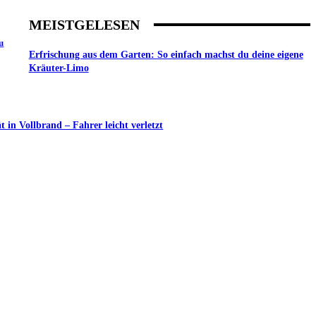
MEISTGELESEN
u
Erfrischung aus dem Garten: So einfach machst du deine eigene
Kräuter-Limo
in Vollbrand – Fahrer leicht verletzt