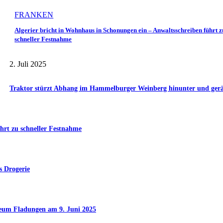
FRANKEN
Algerier bricht in Wohnhaus in Schonungen ein – Anwaltsschreiben führt z
schneller Festnahme
2. Juli 2025
Traktor stürzt Abhang im Hammelburger Weinberg hinunter und gerät 
hrt zu schneller Festnahme
s Drogerie
seum Fladungen am 9. Juni 2025