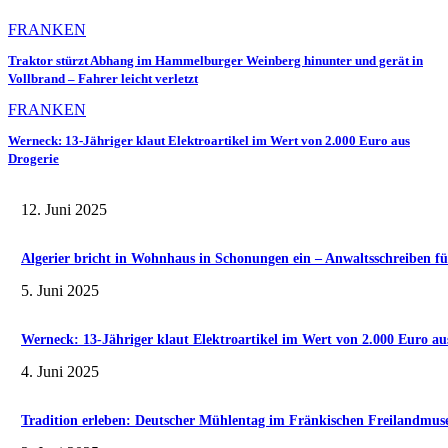
FRANKEN
Traktor stürzt Abhang im Hammelburger Weinberg hinunter und gerät in
Vollbrand – Fahrer leicht verletzt
FRANKEN
Werneck: 13-Jähriger klaut Elektroartikel im Wert von 2.000 Euro aus
Drogerie
12. Juni 2025
Algerier bricht in Wohnhaus in Schonungen ein – Anwaltsschreiben fü
5. Juni 2025
Werneck: 13-Jähriger klaut Elektroartikel im Wert von 2.000 Euro au
4. Juni 2025
Tradition erleben: Deutscher Mühlentag im Fränkischen Freilandmu