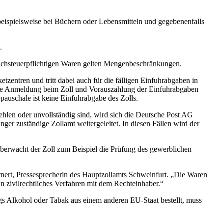
eispielsweise bei Büchern oder Lebensmitteln und gegebenenfalls
.
auchsteuerpflichtigen Waren gelten Mengenbeschränkungen.
etzentren und tritt dabei auch für die fälligen Einfuhrabgaben in
r die Anmeldung beim Zoll und Vorauszahlung der Einfuhrabgaben
pauschale ist keine Einfuhrabgabe des Zolls.
len oder unvollständig sind, wird sich die Deutsche Post AG
er zuständige Zollamt weitergeleitet. In diesen Fällen wird der
erwacht der Zoll zum Beispiel die Prüfung des gewerblichen
rnert, Pressesprecherin des Hauptzollamts Schweinfurt. „Die Waren
n zivilrechtliches Verfahren mit dem Rechteinhaber.“
gs Alkohol oder Tabak aus einem anderen EU-Staat bestellt, muss