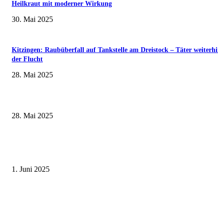
Heilkraut mit moderner Wirkung
30. Mai 2025
Kitzingen: Raubüberfall auf Tankstelle am Dreistock – Täter weiterhi
der Flucht
28. Mai 2025
Museumsfest und UNESCO-Welterbetag in der Oberen Saline am 1. Juni i
Kissingen
28. Mai 2025
Erlebnisreicher Juni: Spannende Gästeführungen in Stadt und Landkreis
Schweinfurt
1. Juni 2025
Wenn kleine Kicker groß rauskommen – 17. Grundschul-Fußballturnier de
Landkreise in Berkach