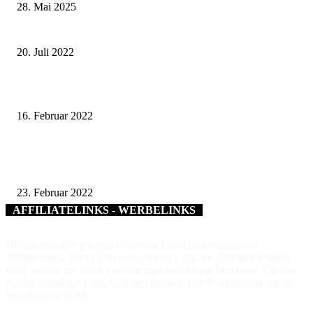
28. Mai 2025
Darum sind die Obst- und Gartenbauvereine in Krisenzeiten so wichtig
20. Juli 2022
250 Euro Bußgeld bei Betreten eines Lost Place in Bad Kissingen
16. Februar 2022
Die 7b aus Gaibach besuchte die Wissenswerkstatt Schweinfurt, die 10a leg
Solarmodulen, Windkraftanlagen und Wasserturbinen Hand an
23. Februar 2022
AFFILIATELINKS - WERBELINKS
Die mit einem * gekennzeichneten Links sind sogenannte
Affiliatelinks. Wenn über einen dieser Links ein Produkt gekauft
wird, erhalte ich dafür von Amazon eine kleine Provision. Für den
Käufer entstehen keine weiteren Kosten. Der Produktpreis erhöht
sich dadurch nicht.