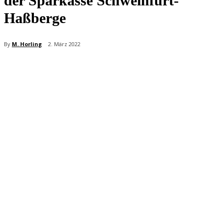
der Sparkasse Schweinfurt-
Haßberge
By
M. Horling
2. März 2022