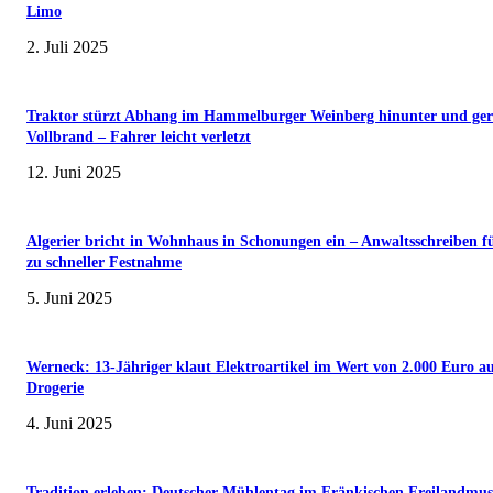
Limo
2. Juli 2025
Traktor stürzt Abhang im Hammelburger Weinberg hinunter und ger
Vollbrand – Fahrer leicht verletzt
12. Juni 2025
Algerier bricht in Wohnhaus in Schonungen ein – Anwaltsschreiben f
zu schneller Festnahme
5. Juni 2025
Werneck: 13-Jähriger klaut Elektroartikel im Wert von 2.000 Euro a
Drogerie
4. Juni 2025
Tradition erleben: Deutscher Mühlentag im Fränkischen Freilandmu