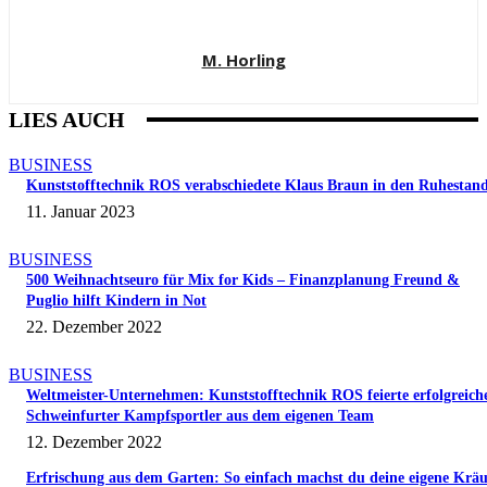
M. Horling
LIES AUCH
BUSINESS
Kunststofftechnik ROS verabschiedete Klaus Braun in den Ruhestan
11. Januar 2023
BUSINESS
500 Weihnachtseuro für Mix for Kids – Finanzplanung Freund &
Puglio hilft Kindern in Not
22. Dezember 2022
BUSINESS
Weltmeister-Unternehmen: Kunststofftechnik ROS feierte erfolgreich
Schweinfurter Kampfsportler aus dem eigenen Team
12. Dezember 2022
Erfrischung aus dem Garten: So einfach machst du deine eigene Kräu