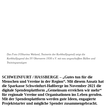
Das Foto (©Sharina Wieland, Trainerin der Korbballjugend) zeigt die
Korbballjugend des SV Oberwerrn 1930 e.V. mit neu angeschafften Bällen und
Trainingsanzügen
SCHWEINFURT / HASSBERGE – „Gutes tun für die
Menschen und Vereine in der Region“. Mit diesem Ansatz hat
die Sparkasse Schweinfurt-Haßberge im November 2021 die
digitale Spendenplattform „Gemeinsam erreichen wir mehr“
für regionale Vereine und Organisationen ins Leben gerufen.
Mit der Spendenplattform werden gute Ideen, engagierte
Projektstarter und mögliche Spender zusammengebracht.