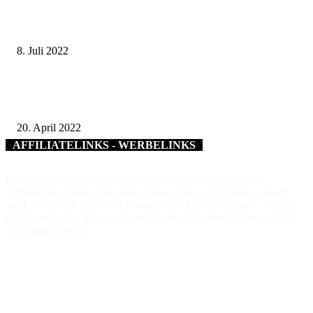
Fortsetzung eines Erfolgsmodells – Start der dritten Periode der
Stiftungsprofessur des TTZ-EMO im August
8. Juli 2022
Genuss, Natur und Kultur – Öffentliche Gästeführungen der Tourist-
Information Schweinfurt 360 ° im Mai
20. April 2022
AFFILIATELINKS - WERBELINKS
Die mit einem * gekennzeichneten Links sind sogenannte
Affiliatelinks. Wenn über einen dieser Links ein Produkt gekauft
wird, erhalte ich dafür von Amazon eine kleine Provision. Für den
Käufer entstehen keine weiteren Kosten. Der Produktpreis erhöht
sich dadurch nicht.