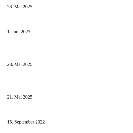
28. Mai 2025
Erlebnisreicher Juni: Spannende Gästeführungen in Stadt und Landkreis
Schweinfurt
1. Juni 2025
Wenn kleine Kicker groß rauskommen – 17. Grundschul-Fußballturnier de
Landkreise in Berkach
28. Mai 2025
Zeitreise am Main: Großer Mittelaltermarkt an der Leonhard-Frank-Prom
in Würzburg
21. Mai 2025
Alt werden in Deutschland: Die Herausforderungen wachsen weiter –
Pflegestützpunkt berät zu Pflege und Wohnungsanpassung
15. September 2022